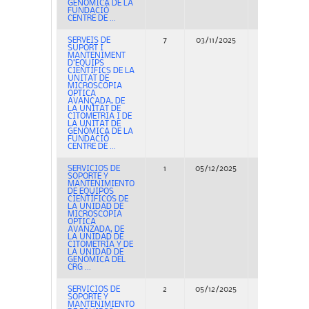
GENÒMICA DE LA
FUNDACIÓ
CENTRE DE ...
SERVEIS DE
7
03/11/2025
Adjudicación
SUPORT I
MANTENIMENT
D’EQUIPS
CIENTÍFICS DE LA
UNITAT DE
MICROSCOPIA
OPTICA
AVANÇADA, DE
LA UNITAT DE
CITOMETRIA I DE
LA UNITAT DE
GENÒMICA DE LA
FUNDACIÓ
CENTRE DE ...
SERVICIOS DE
1
05/12/2025
Adjudicación
SOPORTE Y
MANTENIMIENTO
DE EQUIPOS
CIENTÍFICOS DE
LA UNIDAD DE
MICROSCOPIA
OPTICA
AVANZADA, DE
LA UNIDAD DE
CITOMETRÍA Y DE
LA UNIDAD DE
GENÓMICA DEL
CRG ...
SERVICIOS DE
2
05/12/2025
Adjudicación
SOPORTE Y
MANTENIMIENTO