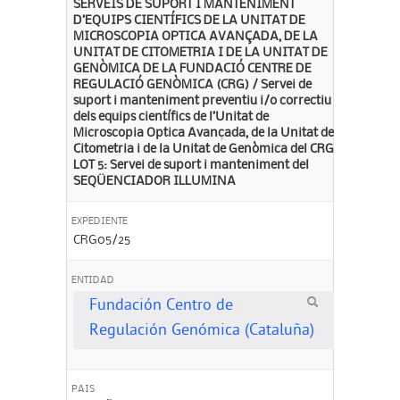
SERVEIS DE SUPORT I MANTENIMENT
D’EQUIPS CIENTÍFICS DE LA UNITAT DE
MICROSCOPIA OPTICA AVANÇADA, DE LA
UNITAT DE CITOMETRIA I DE LA UNITAT DE
GENÒMICA DE LA FUNDACIÓ CENTRE DE
REGULACIÓ GENÒMICA (CRG) / Servei de
suport i manteniment preventiu i/o correctiu
dels equips científics de l’Unitat de
Microscopia Optica Avançada, de la Unitat de
Citometria i de la Unitat de Genòmica del CRG.
LOT 5: Servei de suport i manteniment del
SEQÜENCIADOR ILLUMINA
EXPEDIENTE
CRG05/25
ENTIDAD
Fundación Centro de
Regulación Genómica (Cataluña)
PAIS