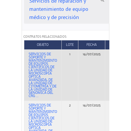
Servicios de reparación y
mantenimiento de equipo
médico y de precisión
CONTRATOS RELACIONADOS
OBJETO
LOTE
FECHA
TIPO
SERVICIOS DE
1
16/07/2025
Concurso
SOPORTE Y
MANTENIMIENTO
DE EQUIPOS
CIENTÍFICOS DE
LA UNIDAD DE
MICROSCOPIA
OPTICA
AVANZADA, DE
LA UNIDAD DE
CITOMETRÍA Y DE
LA UNIDAD DE
GENÓMICA DEL
CRG ...
SERVICIOS DE
2
16/07/2025
Concurso
SOPORTE Y
MANTENIMIENTO
DE EQUIPOS
CIENTÍFICOS DE
LA UNIDAD DE
MICROSCOPIA
OPTICA