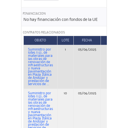
FINANCIACION
No hay financiación con fondos de la UE
CONTRATOS RELACIONADOS
OBJETO
LOTE
FECHA
TIPO
Suministro por
1
05/06/2025
Concurso
lotes (13), de
materiales para
las obras de
renovación de
infraestructuras
y nueva
pavimentación
en Plaza Itálica
de Andújar y
prestación de
servicios de ...
Suministro por
10
05/06/2025
Concurso
lotes (13), de
materiales para
las obras de
renovación de
infraestructuras
y nueva
pavimentación
en Plaza Itálica
de Andújar y
prestación de
servicios de ...