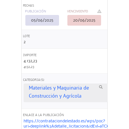
FECHAS
PUBLICACIÓN
VENCIMIENTO
05/06/2025
20/06/2025
LOTE
2
IMPORTE
4.132,23
4132,23
CATEGORIA(S)
Materiales y Maquinaria de
Construcción y Agrícola
ENLACE A LA PUBLICACIÓN
https://contrataciondelestado.es/wps/poc?
uri=deeplink%3Adetalle_licitacion&idEvl=aTCXlwBUI