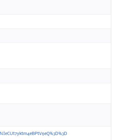
P%2FNIeCUt7yktm4eBPtV6eQ%3D%3D