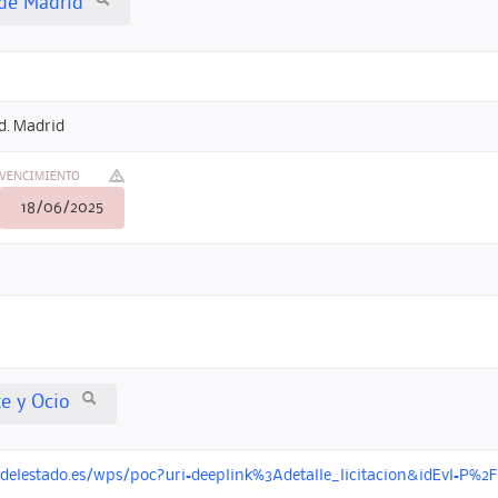
de Madrid
d. Madrid
VENCIMIENTO
18/06/2025
te y Ocio
ondelestado.es/wps/poc?uri=deeplink%3Adetalle_licitacion&idEvl=