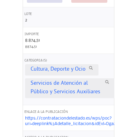
LOTE
2
IMPORTE
8.874,51
8874,51
CATEGORIA(S)
Cultura, Deporte y Ocio
Servicios de Atención al
Público y Servicios Auxiliares
ENLACE A LA PUBLICACIÓN
https://contrataciondelestado.es/wps/poc?
uri=deeplink%3Adetalle_licitacion&idEvl=OgaztOW4J