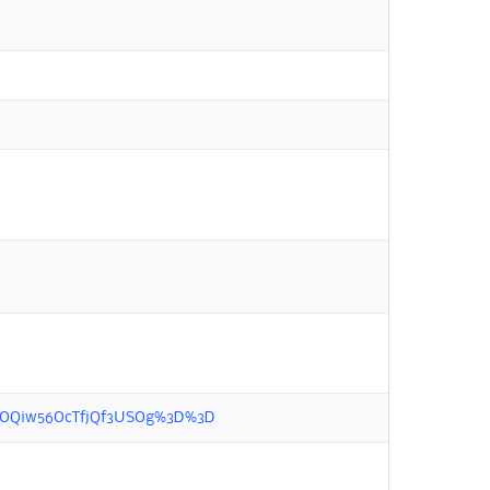
QVa3OQiw56OcTfjQf3USOg%3D%3D