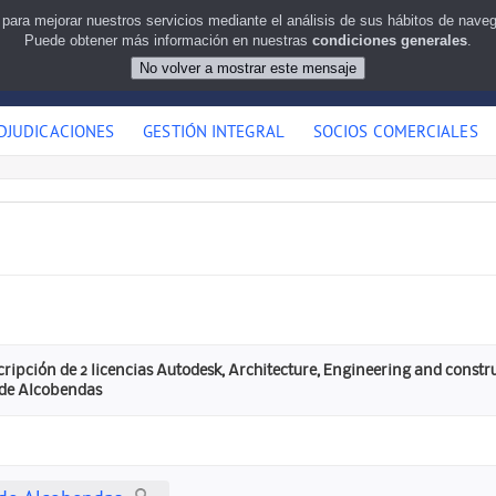
 para mejorar nuestros servicios mediante el análisis de sus hábitos de nav
Puede obtener más información en nuestras
condiciones generales
.
DJUDICACIONES
GESTIÓN INTEGRAL
SOCIOS COMERCIALES
cripción de 2 licencias Autodesk, Architecture, Engineering and const
de Alcobendas