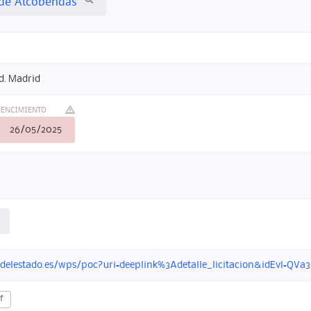
de Alcobendas
d. Madrid
VENCIMIENTO
26/05/2025
ondelestado.es/wps/poc?uri=deeplink%3Adetalle_licitacion&idEvl=
f