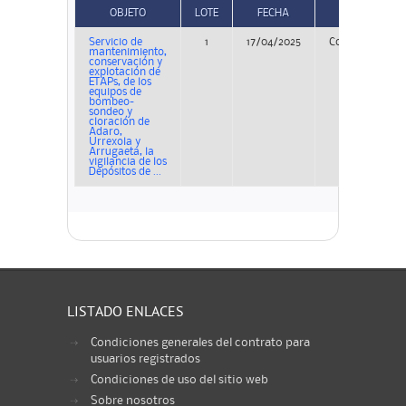
OBJETO
LOTE
FECHA
TIPO
Servicio de
1
17/04/2025
Concurso
mantenimiento,
conservación y
explotación de
ETAPs, de los
equipos de
bombeo-
sondeo y
cloración de
Adaro,
Urrexola y
Arrugaeta, la
vigilancia de los
Depósitos de ...
LISTADO ENLACES
Condiciones generales del contrato para
usuarios registrados
Condiciones de uso del sitio web
Sobre nosotros