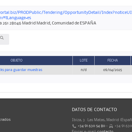
ortal.biz/PRODPublic/Tendering/OpportunityDetail/Index?noticeUI
n1¤tLanguage=es
ana 261 28046 Madrid Madrid, Comunidad de ESPAÑA
OBJETO
LOTE
FECHA
cks para guardar muestras
n/d
09/04/2025
DATOS DE CONTACTO
trados
Ibiza, 3 · Las Matas, Madrid (Espa
+34 91 630 54 80
-
+34 91 63
Enviar e-mail:
contacto