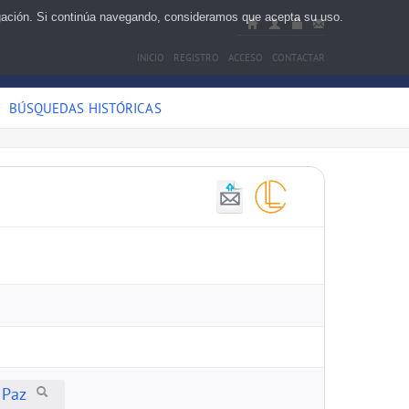
egación. Si continúa navegando, consideramos que acepta su uso.
INICIO
REGISTRO
ACCESO
CONTACTAR
BÚSQUEDAS HISTÓRICAS
 Paz