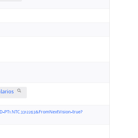
larios
D=PT1.NTC.3312263&FromNextVision=true?