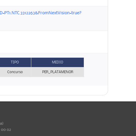
D=PT1.NTC.3312263&FromNextVision=true?
TIPO
MEDIO
Concurso
PER_PLATAMENOR
ña)
0 00 02