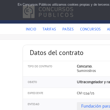
En Concursos Públicos utilizamos cookies propias y de terceros
INICIO
TARIFAS
PAÍSES
CONCURSOS
A
Datos del contrato
Concurso.
TIPO DE CONTRATO
Suministros
Ultracongelador y r
OBJETO
CM 1334/25
EXPEDIENTE
ENTIDAD
Fundación para