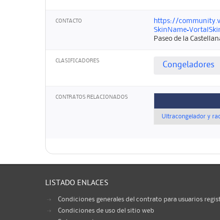
https://community.v
CONTACTO
SkinName=VortalSki
Paseo de la Castell
CLASIFICADORES
Congeladores
CONTRATOS RELACIONADOS
Ultracongelador y ra
LISTADO ENLACES
Condiciones generales del contrato para usuarios regis
Condiciones de uso del sitio web