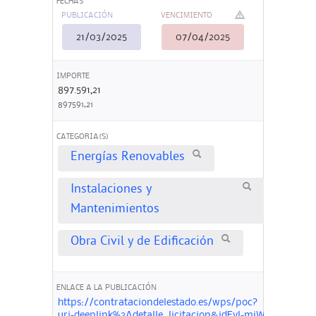
FECHAS
PUBLICACIÓN
VENCIMIENTO
21/03/2025
07/04/2025
IMPORTE
897.591,21
897591,21
CATEGORIA(S)
Energías Renovables
Instalaciones y
Mantenimientos
Obra Civil y de Edificación
ENLACE A LA PUBLICACIÓN
https://contrataciondelestado.es/wps/poc?
uri=deeplink%3Adetalle_licitacion&idEvl=mjWJ6r2KIQ