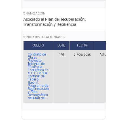
FINANCIACION
Asociado al Plan de Recuperación,
Transformación y Resiliencia
CONTRATOS RELACIONADOS
OBJETO
LOTE
FECHA
TIPO
Contrato de
n/d
21/05/2025
Adjudicación
Obras
Proyecto
Integral de
Eficiencia
Energética en
el C.E.I.P. "La
Cortina" de
Fabero
(León).
Programa de
Regeneración
y Reto
Demográfico
del Plan de ...