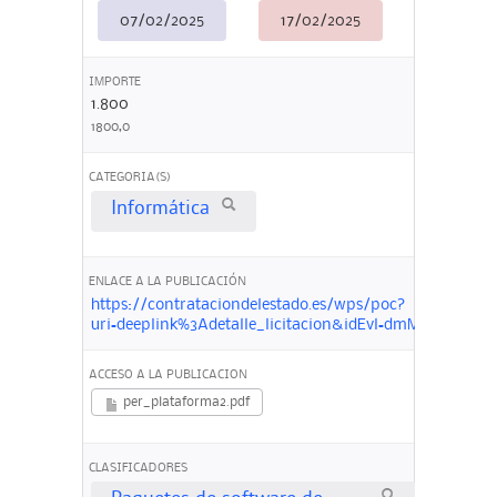
07/02/2025
17/02/2025
IMPORTE
1.800
1800,0
CATEGORIA(S)
Informática
ENLACE A LA PUBLICACIÓN
https://contrataciondelestado.es/wps/poc?
uri=deeplink%3Adetalle_licitacion&idEvl=dmM%2Fv%
ACCESO A LA PUBLICACION
per_plataforma2.pdf
CLASIFICADORES