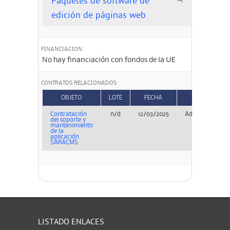
Paquetes de software de
edición de páginas web
FINANCIACION
No hay financiación con fondos de la UE
CONTRATOS RELACIONADOS
OBJETO
LOTE
FECHA
TIPO
Contratación
n/d
12/03/2025
Adjudicación
del soporte y
mantenimiento
de la
aplicación
SARACMS
LISTADO ENLACES