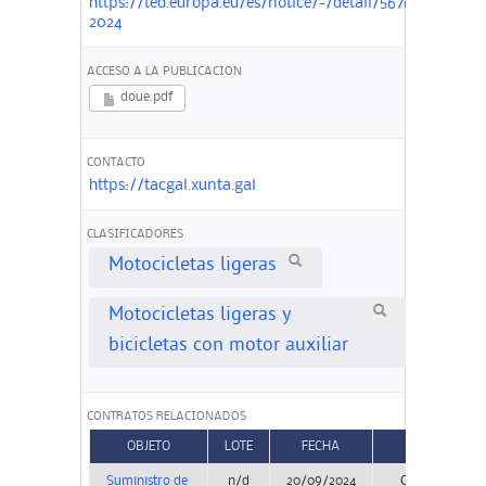
https://ted.europa.eu/es/notice/-/detail/567673-
2024
ACCESO A LA PUBLICACION
doue.pdf
CONTACTO
https://tacgal.xunta.gal
CLASIFICADORES
Motocicletas ligeras
Motocicletas ligeras y
bicicletas con motor auxiliar
CONTRATOS RELACIONADOS
OBJETO
LOTE
FECHA
TIPO
Suministro de
n/d
20/09/2024
Concurso