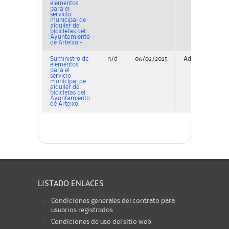
elementos
para el
servicio
municipal de
alquiler de
bicicletas del
Ayuntamiento
de Arteixo.-
Suministro de
n/d
06/02/2025
Adjudicación
elementos
para el
servicio
municipal de
alquiler de
bicicletas del
Ayuntamiento
de Arteixo.-
LISTADO ENLACES
Condiciones generales del contrato para
usuarios registrados
Condiciones de uso del sitio web