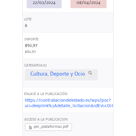
22/03/2024
08/04/2024
LOTE
6
IMPORTE
892,97
892,97
CATEGORIA(S)
Cultura, Deporte y Ocio
ENLACE A LA PUBLICACIÓN
https://contrataciondelestado.es/wps/poc?
uri=deeplink%3Adetalle_licitacion&idEvl=cOrlBW8Ov
ACCESO A LA PUBLICACION
per_plataforma2.pdf