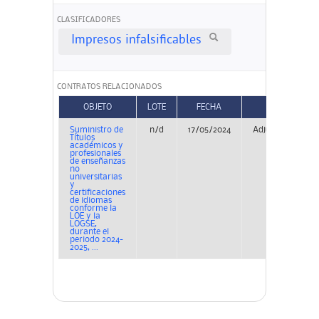
CLASIFICADORES
Impresos infalsificables
CONTRATOS RELACIONADOS
OBJETO
LOTE
FECHA
TIPO
Suministro de
n/d
17/05/2024
Adjudicación
Títulos
académicos y
profesionales
de enseñanzas
no
universitarias
y
certificaciones
de idiomas
conforme la
LOE y la
LOGSE,
durante el
periodo 2024-
2025, ...