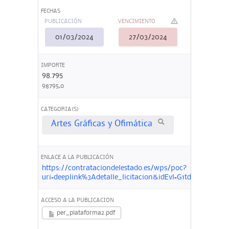
FECHAS
PUBLICACIÓN
VENCIMIENTO
01/03/2024
27/03/2024
IMPORTE
98.795
98795,0
CATEGORIA(S)
Artes Gráficas y Ofimática
ENLACE A LA PUBLICACIÓN
https://contrataciondelestado.es/wps/poc?
uri=deeplink%3Adetalle_licitacion&idEvl=G1tdRfnMFz
ACCESO A LA PUBLICACION
per_plataforma2.pdf