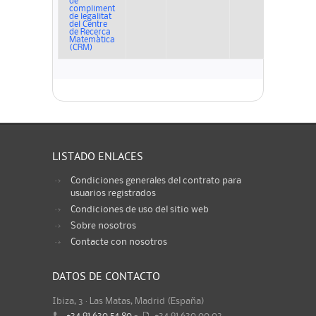
de
compliment
de legalitat
del Centre
de Recerca
Matemàtica
(CRM)
LISTADO ENLACES
Condiciones generales del contrato para
usuarios registrados
Condiciones de uso del sitio web
Sobre nosotros
Contacte con nosotros
DATOS DE CONTACTO
Ibiza, 3 · Las Matas, Madrid (España)
+34 91 630 54 80
-
+34 91 630 00 02