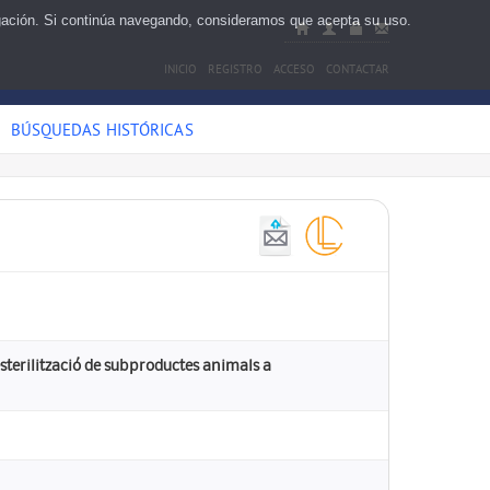
egación. Si continúa navegando, consideramos que acepta su uso.
INICIO
REGISTRO
ACCESO
CONTACTAR
BÚSQUEDAS HISTÓRICAS
 esterilització de subproductes animals a