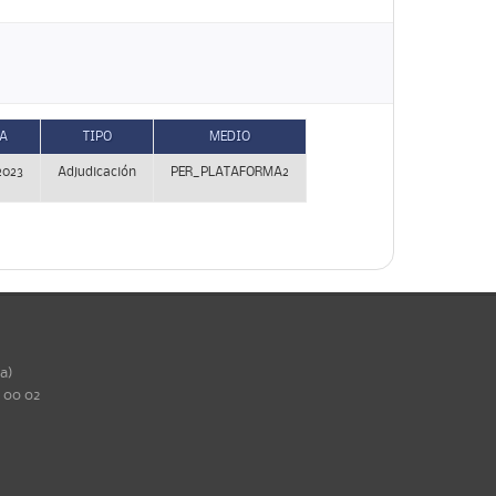
A
TIPO
MEDIO
2023
Adjudicación
PER_PLATAFORMA2
ña)
0 00 02