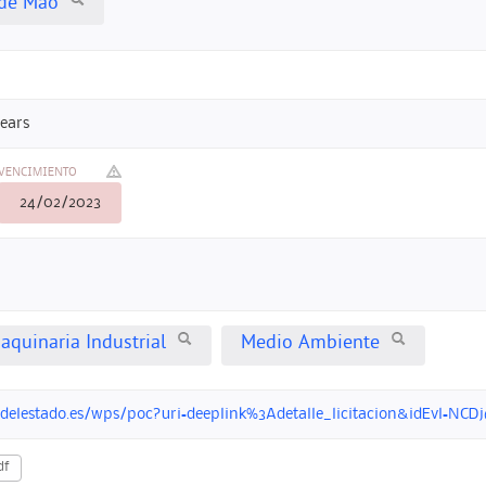
de Maó
lears
VENCIMIENTO
24/02/2023
aquinaria Industrial
Medio Ambiente
ondelestado.es/wps/poc?uri=deeplink%3Adetalle_licitacion&idEvl
df