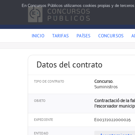
En Concursos Públicos utilizamos cookies propias y de terceros
INICIO
TARIFAS
PAÍSES
CONCURSOS
A
Datos del contrato
Concurso.
TIPO DE CONTRATO
Suministros
Contractació de la fa
OBJETO
l’escorxador municip
E00372022000026
EXPEDIENTE
ENTIDAD