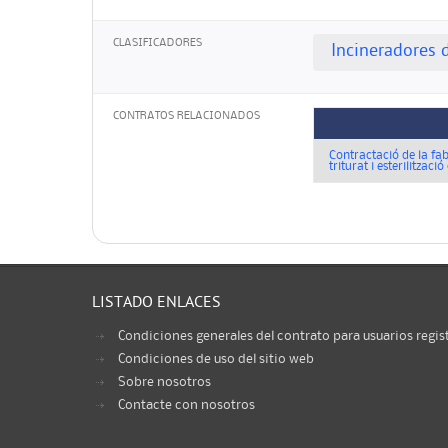
CLASIFICADORES
Incineradores 
CONTRATOS RELACIONADOS
Contractació de la fab
triturat i esterilitza
LISTADO ENLACES
Condiciones generales del contrato para usuarios regis
Condiciones de uso del sitio web
Sobre nosotros
Contacte con nosotros