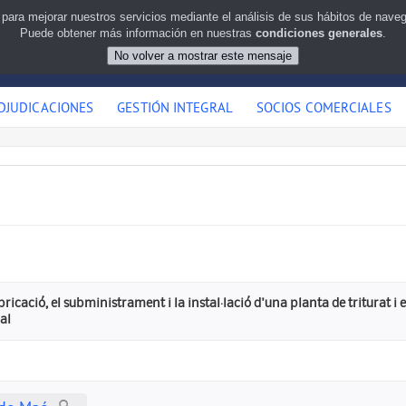
 para mejorar nuestros servicios mediante el análisis de sus hábitos de nav
Puede obtener más información en nuestras
condiciones generales
.
DJUDICACIONES
GESTIÓN INTEGRAL
SOCIOS COMERCIALES
bricació, el subministrament i la instal·lació d'una planta de triturat i
al