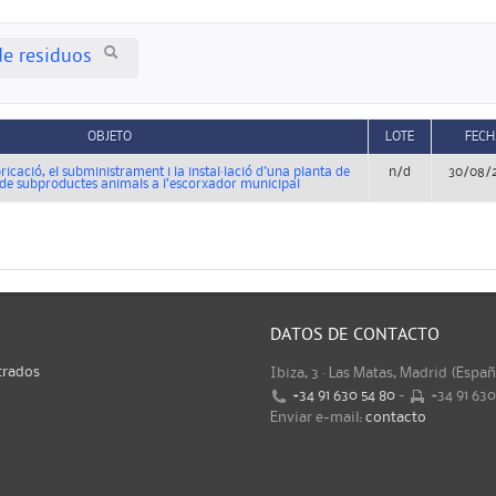
de residuos
OBJETO
LOTE
FECH
ricació, el subministrament i la instal·lació d'una planta de
n/d
30/08/
ció de subproductes animals a l’escorxador municipal
DATOS DE CONTACTO
trados
Ibiza, 3 · Las Matas, Madrid (Espa
+34 91 630 54 80
-
+34 91 63
Enviar e-mail:
contacto