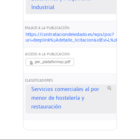
Industrial
ENLACE A LA PUBLICACIÓN
https://contrataciondelestado.es/wps/poc?
uri=deeplink%3Adetalle_licitacion&idEvl=L%2FbZfD1
ACCESO A LA PUBLICACION
per_plataforma2.pdf
CLASIFICADORES
Servicios comerciales al por
menor de hostelería y
restauración