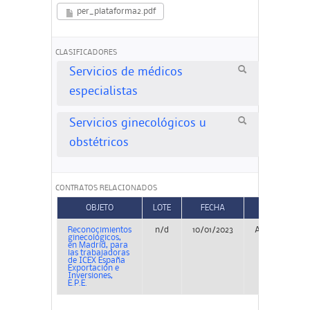
per_plataforma2.pdf
CLASIFICADORES
Servicios de médicos
especialistas
Servicios ginecológicos u
obstétricos
CONTRATOS RELACIONADOS
OBJETO
LOTE
FECHA
TIPO
Reconocimientos
n/d
10/01/2023
Adjudicación
ginecológicos,
en Madrid, para
las trabajadoras
de ICEX España
Exportación e
Inversiones,
E.P.E.