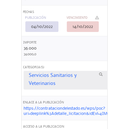
FECHAS
PUBLICACIÓN
VENCIMIENTO
04/10/2022
14/10/2022
IMPORTE
36.000
36000,0
CATEGORIA(S)
Servicios Sanitarios y
Veterinarios
ENLACE A LA PUBLICACIÓN
https://contrataciondelestado.es/wps/poc?
uri=deeplink%3Adetalle_licitacion&idEvl=4IMsTyOz5CK
ACCESO A LA PUBLICACION