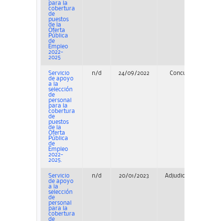
para la
cobertura
de
puestos
de la
Oferta
Pública
de
Empleo
2022-
2025
Servicio
n/d
24/09/2022
Concurso
de apoyo
a la
selección
de
personal
para la
cobertura
de
puestos
de la
Oferta
Pública
de
Empleo
2022-
2025.
Servicio
n/d
20/01/2023
Adjudicación
P
de apoyo
a la
selección
de
personal
para la
cobertura
de