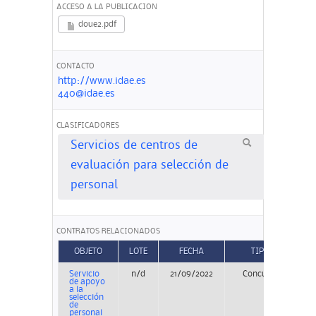
ACCESO A LA PUBLICACION
doue2.pdf
CONTACTO
http://www.idae.es
440@idae.es
CLASIFICADORES
Servicios de centros de
evaluación para selección de
personal
CONTRATOS RELACIONADOS
OBJETO
LOTE
FECHA
TIPO
Servicio
n/d
21/09/2022
Concurso
P
de apoyo
a la
selección
de
personal