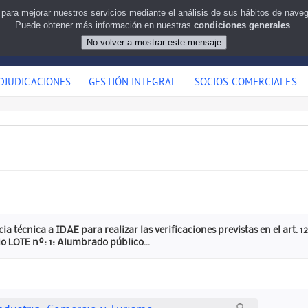
 para mejorar nuestros servicios mediante el análisis de sus hábitos de nav
Puede obtener más información en nuestras
condiciones generales
.
DJUDICACIONES
GESTIÓN INTEGRAL
SOCIOS COMERCIALES
cia técnica a IDAE para realizar las verificaciones previstas en el ar
 LOTE nº: 1: Alumbrado público...