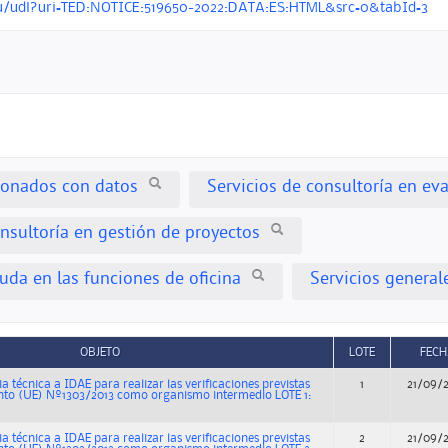
.eu/udl?uri=TED:NOTICE:519650-2022:DATA:ES:HTML&src=0&tabId=3
cionados con datos
Servicios de consultoría en ev
onsultoría en gestión de proyectos
uda en las funciones de oficina
Servicios general
OBJETO
LOTE
FECH
ia técnica a IDAE para realizar las verificaciones previstas
1
21/09/
ento (UE) Nº1303/2013 como organismo intermedio LOTE 1:
ia técnica a IDAE para realizar las verificaciones previstas
2
21/09/