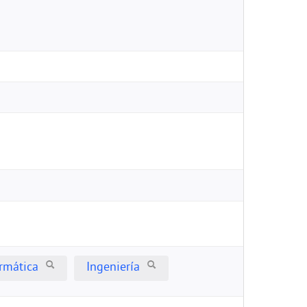
rmática
Ingeniería