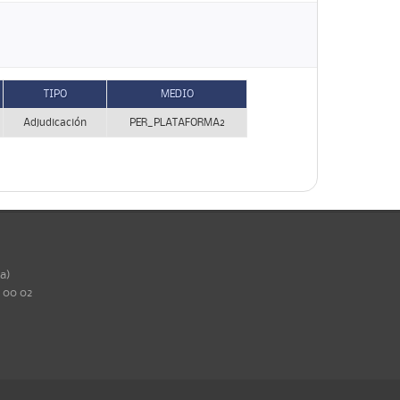
TIPO
MEDIO
Adjudicación
PER_PLATAFORMA2
ña)
0 00 02