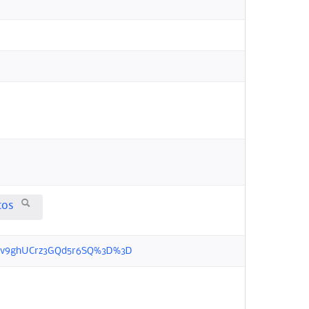
tos
pkjoLv9ghUCrz3GQd5r6SQ%3D%3D