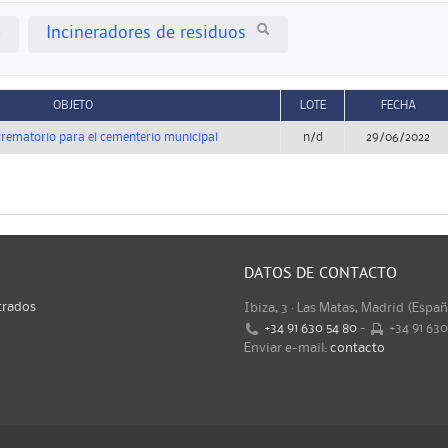
Incineradores de residuos
OBJETO
LOTE
FECHA
crematorio para el cementerio municipal
n/d
29/06/2022
DATOS DE CONTACTO
trados
Ibiza, 3 · Las Matas, Madrid (Espa
+34 91 630 54 80
-
+34 91 63
Enviar e-mail:
contacto