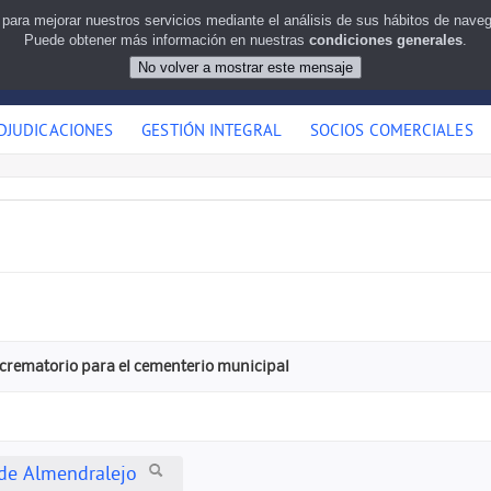
 para mejorar nuestros servicios mediante el análisis de sus hábitos de nav
Puede obtener más información en nuestras
condiciones generales
.
DJUDICACIONES
GESTIÓN INTEGRAL
SOCIOS COMERCIALES
 crematorio para el cementerio municipal
de Almendralejo