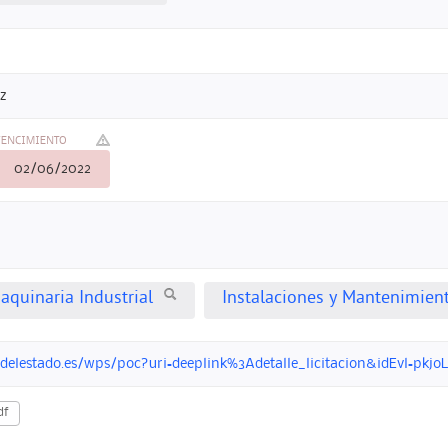
z
VENCIMIENTO
02/06/2022
aquinaria Industrial
Instalaciones y Mantenimien
ondelestado.es/wps/poc?uri=deeplink%3Adetalle_licitacion&idEvl=
df