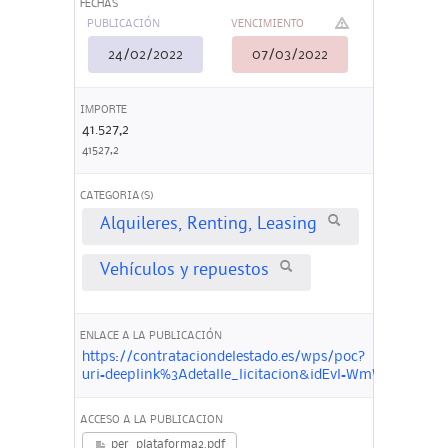
FECHAS
PUBLICACIÓN
VENCIMIENTO
24/02/2022
07/03/2022
IMPORTE
41.527,2
41527,2
CATEGORIA(S)
Alquileres, Renting, Leasing
Vehículos y repuestos
ENLACE A LA PUBLICACIÓN
https://contrataciondelestado.es/wps/poc?
uri=deeplink%3Adetalle_licitacion&idEvl=WmWWBBQ
ACCESO A LA PUBLICACION
per_plataforma2.pdf