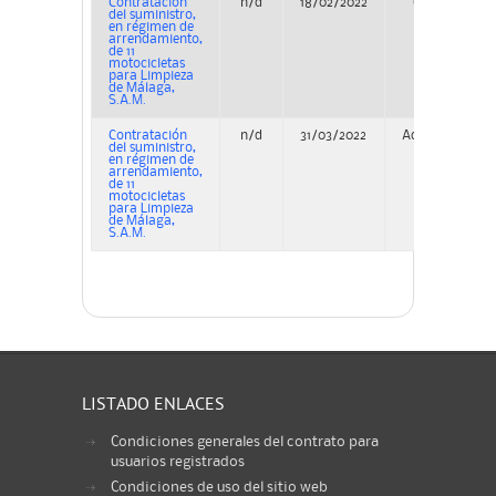
Contratación
n/d
18/02/2022
Concurso
del suministro,
en régimen de
arrendamiento,
de 11
motocicletas
para Limpieza
de Málaga,
S.A.M.
Contratación
n/d
31/03/2022
Adjudicación
del suministro,
en régimen de
arrendamiento,
de 11
motocicletas
para Limpieza
de Málaga,
S.A.M.
LISTADO ENLACES
Condiciones generales del contrato para
usuarios registrados
Condiciones de uso del sitio web