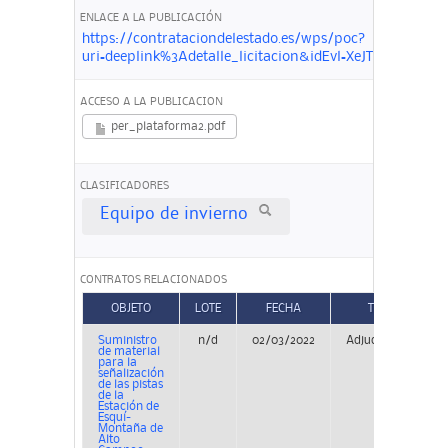
ENLACE A LA PUBLICACIÓN
https://contrataciondelestado.es/wps/poc?
uri=deeplink%3Adetalle_licitacion&idEvl=XeJTm1Gi%2
ACCESO A LA PUBLICACION
per_plataforma2.pdf
CLASIFICADORES
Equipo de invierno
CONTRATOS RELACIONADOS
OBJETO
LOTE
FECHA
TIPO
Suministro
n/d
02/03/2022
Adjudicación
de material
para la
señalización
de las pistas
de la
Estación de
Esquí-
Montaña de
Alto