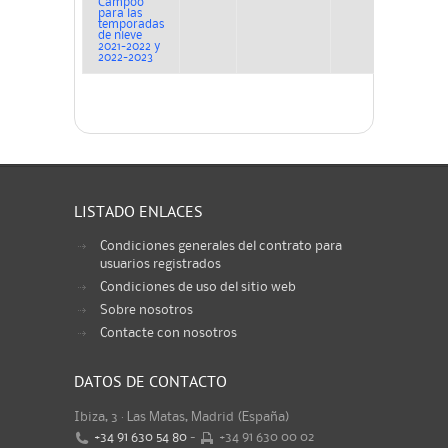
Campoo
para las
temporadas
de nieve
2021-2022 y
2022-2023
LISTADO ENLACES
Condiciones generales del contrato para
usuarios registrados
Condiciones de uso del sitio web
Sobre nosotros
Contacte con nosotros
DATOS DE CONTACTO
Ibiza, 3 · Las Matas, Madrid (España)
+34 91 630 54 80
-
+34 91 630 00 02