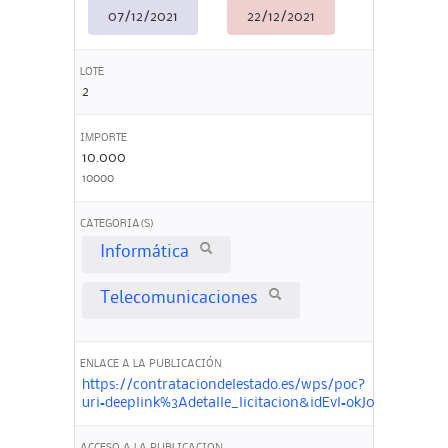
07/12/2021
22/12/2021
LOTE
2
IMPORTE
10.000
10000
CATEGORIA(S)
Informática
Telecomunicaciones
ENLACE A LA PUBLICACIÓN
https://contrataciondelestado.es/wps/poc?
uri=deeplink%3Adetalle_licitacion&idEvl=okJ0NIJOxis