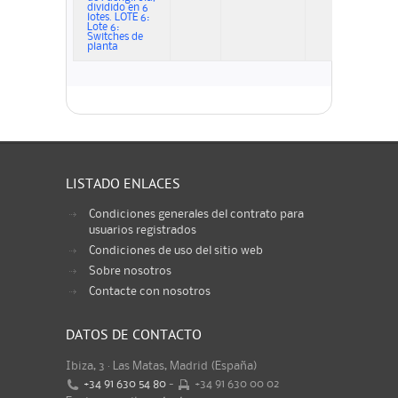
dividido en 6
lotes. LOTE 6:
Lote 6:
Switches de
planta
LISTADO ENLACES
Condiciones generales del contrato para
usuarios registrados
Condiciones de uso del sitio web
Sobre nosotros
Contacte con nosotros
DATOS DE CONTACTO
Ibiza, 3 · Las Matas, Madrid (España)
+34 91 630 54 80
-
+34 91 630 00 02