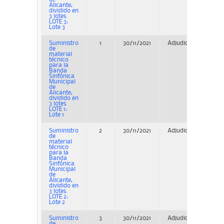
Alicante,
dividido en
3 lotes.
LOTE 3:
Lote 3
Suministro
1
30/11/2021
Adjudicación
P
de
material
técnico
para la
Banda
Sinfónica
Municipal
de
Alicante,
dividido en
3 lotes.
LOTE 1:
Lote 1
Suministro
2
30/11/2021
Adjudicación
P
de
material
técnico
para la
Banda
Sinfónica
Municipal
de
Alicante,
dividido en
3 lotes.
LOTE 2:
Lote 2
Suministro
3
30/11/2021
Adjudicación
P
de