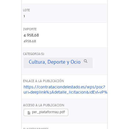
LOTE
1
IMPORTE
4.958,68
4958,68
CATEGORIA(S)
Cultura, Deporte y Ocio
ENLACE A LA PUBLICACIÓN
https://contrataciondelestado.es/wps/poc?
uri=deeplink%3Adetalle_licitacion&idEvl=vP%2FNzdmJ
ACCESO A LA PUBLICACION
per_plataforma2.pdf