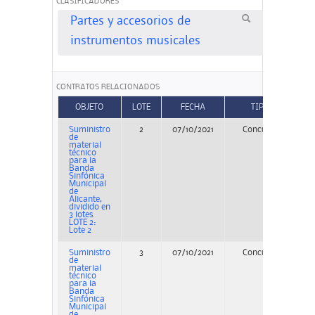
CLASIFICADORES
Partes y accesorios de
instrumentos musicales
CONTRATOS RELACIONADOS
OBJETO
LOTE
FECHA
TIPO
Suministro
2
07/10/2021
Concurso
P
de
material
técnico
para la
Banda
Sinfónica
Municipal
de
Alicante,
dividido en
3 lotes.
LOTE 2:
Lote 2
Suministro
3
07/10/2021
Concurso
P
de
material
técnico
para la
Banda
Sinfónica
Municipal
de