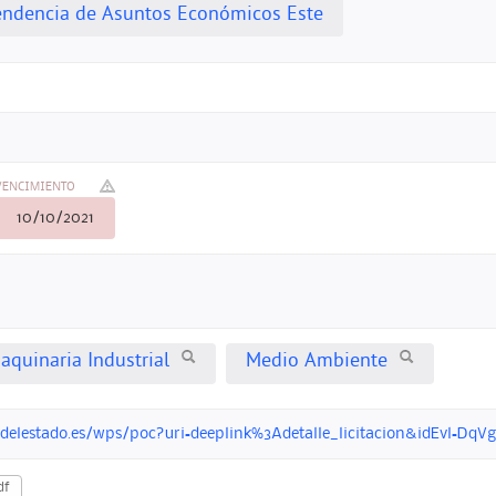
tendencia de Asuntos Económicos Este
VENCIMIENTO
10/10/2021
aquinaria Industrial
Medio Ambiente
ondelestado.es/wps/poc?uri=deeplink%3Adetalle_licitacion&idEvl=
df