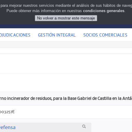
 para mejorar nuestros servicios mediante el análisis de sus hábitos de nav
Puede obtener más información en nuestras
condiciones generales
.
DJUDICACIONES
GESTIÓN INTEGRAL
SOCIOS COMERCIALES
no incinerador de residuos, para la Base Gabriel de Castilla en la Antá
003257E
Defensa