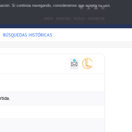
egación. Si continúa navegando, consideramos que acepta su uso.
INICIO
REGISTRO
ACCESO
CONTACTAR
BÚSQUEDAS HISTÓRICAS
rtida.