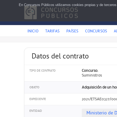
En Concursos Públicos utilizamos cookies propias y de terceros
INICIO
TARIFAS
PAÍSES
CONCURSOS
A
Datos del contrato
Concurso.
TIPO DE CONTRATO
Suministros
Adquisición de un hor
OBJETO
2021/ETSAE0327/00
EXPEDIENTE
ENTIDAD
Ministerio de 