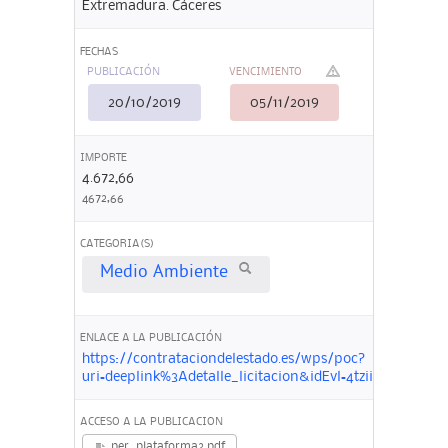
Extremadura. Cáceres
FECHAS
PUBLICACIÓN
VENCIMIENTO
20/10/2019
05/11/2019
IMPORTE
4.672,66
4672,66
CATEGORIA(S)
Medio Ambiente
ENLACE A LA PUBLICACIÓN
https://contrataciondelestado.es/wps/poc?
uri=deeplink%3Adetalle_licitacion&idEvl=4tziip1azG
ACCESO A LA PUBLICACION
per_plataforma2.pdf