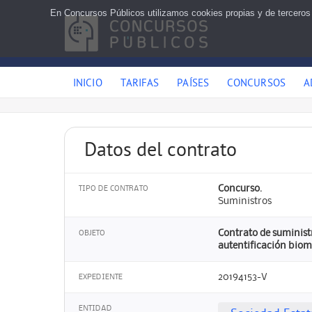
En Concursos Públicos utilizamos cookies propias y de terceros
INICIO
TARIFAS
PAÍSES
CONCURSOS
A
Datos del contrato
Concurso.
TIPO DE CONTRATO
Suministros
Contrato de suminist
OBJETO
autentificación biom
20194153-V
EXPEDIENTE
ENTIDAD