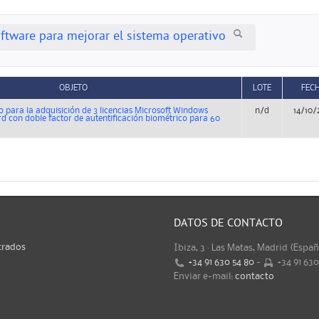
ftware para mejorar el sistema operativo
OBJETO
LOTE
FEC
o para la adquisición de 3 licencias Microsoft Windows
n/d
14/10/
rd con doble factor de autentificación biométrico para 60
DATOS DE CONTACTO
trados
Ibiza, 3 · Las Matas, Madrid (Espa
+34 91 630 54 80
-
+34 91 63
Enviar e-mail:
contacto