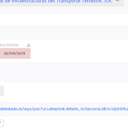
l de Infraestructuras del Transporte Terrestre, S.A.
ENCIMIENTO
26/09/2019
ondelestado.es/wps/poc?uri=deeplink:detalle_licitacion&idEvl=V
f