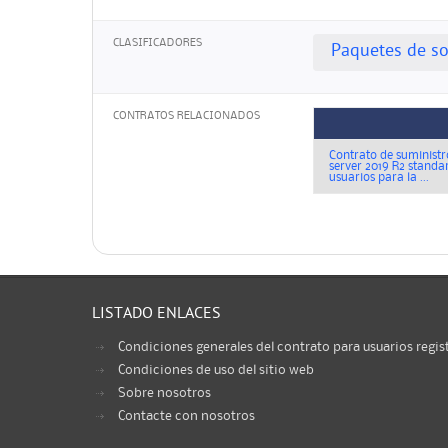
CLASIFICADORES
Paquetes de so
CONTRATOS RELACIONADOS
Contrato de suministr
server 2019 R2 standa
usuarios para la ...
LISTADO ENLACES
Condiciones generales del contrato para usuarios regis
Condiciones de uso del sitio web
Sobre nosotros
Contacte con nosotros