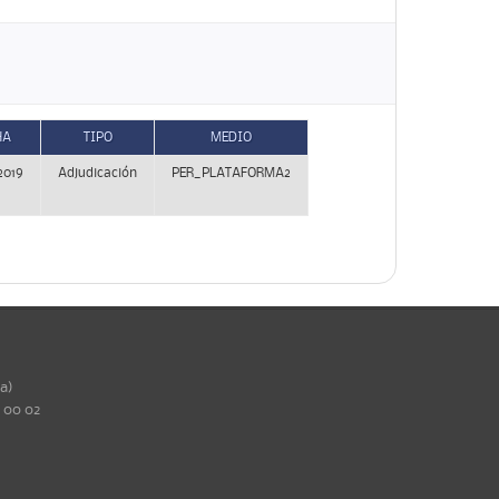
HA
TIPO
MEDIO
2019
Adjudicación
PER_PLATAFORMA2
ña)
0 00 02