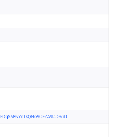
85HX%2FDqSM5vYnTkQN0%2FZA%3D%3D