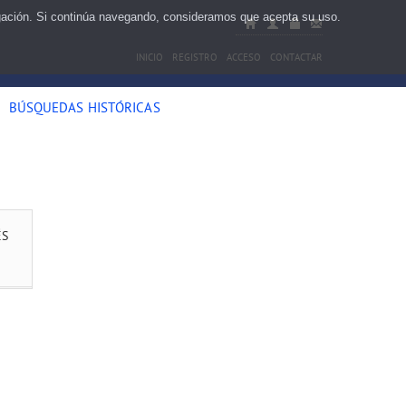
egación. Si continúa navegando, consideramos que acepta su uso.
INICIO
REGISTRO
ACCESO
CONTACTAR
BÚSQUEDAS HISTÓRICAS
ÉS