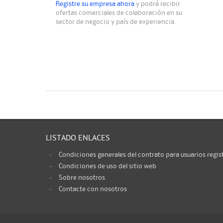
Registre su empresa ahora
y podrá recibir
ofertas comerciales de colaboración en su
sector de negocio y país de experiencia.
LISTADO ENLACES
Condiciones generales del contrato para usuarios regis
Condiciones de uso del sitio web
Sobre nosotros
Contacte con nosotros