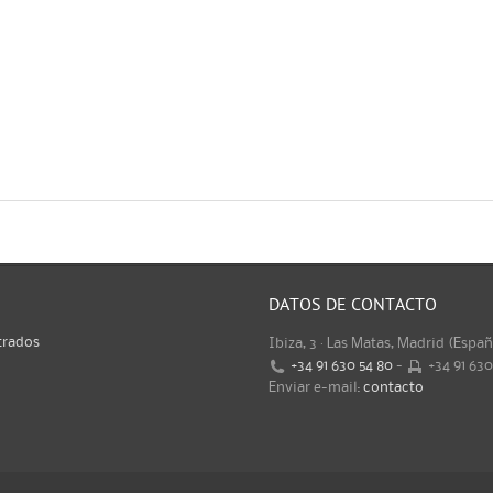
DATOS DE CONTACTO
trados
Ibiza, 3 · Las Matas, Madrid (Espa
+34 91 630 54 80
-
+34 91 63
Enviar e-mail:
contacto