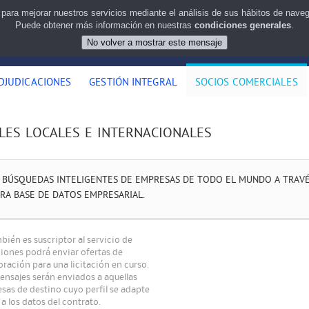
 para mejorar nuestros servicios mediante el análisis de sus hábitos de nav
Puede obtener más información en nuestras
condiciones generales
.
DJUDICACIONES
GESTIÓN INTEGRAL
SOCIOS COMERCIALES
les locales e internacionales
A BÚSQUEDAS INTELIGENTES DE EMPRESAS DE TODO EL MUNDO A TRAV
RA BASE DE DATOS EMPRESARIAL.
bién es suscriptor al servicio de
ciones podrá enviar ofertas de
ración para una licitación en curso.
ensajes serán enviados a aquellas
sas de destino cuyo perfil se adapte
a los datos del contrato.