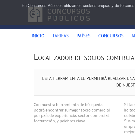
En Concursos Públicos utilizamos cookies propias y de terceros
INICIO
TARIFAS
PAÍSES
CONCURSOS
A
Localizador de socios comercia
ESTA HERRAMIENTA LE PERMITIRÁ REALIZAR UN
DE NUEST
Con nuestra herramienta de búsqueda
Si tam
podrá encontrar su mejor socio comercial
licita
por país de experiencia, sector comercial,
colabo
facturación, y palabras clave.
Sus m
empre
mejor 