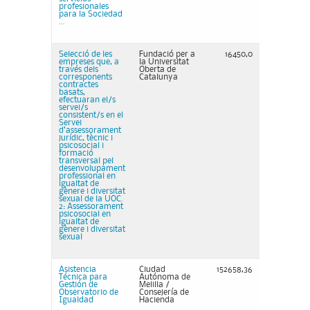
profesionales
para la Sociedad
...
Selecció de les
Fundació per a
16450,0
empreses que, a
la Universitat
través dels
Oberta de
corresponents
Catalunya
contractes
basats,
efectuaran el/s
servei/s
consistent/s en el
Servei
d’assessorament
jurídic, tècnic i
psicosocial i
formació
transversal pel
desenvolupament
professional en
igualtat de
gènere i diversitat
sexual de la UOC.
2: Assessorament
psicosocial en
igualtat de
gènere i diversitat
sexual
Asistencia
Ciudad
152658,36
Técnica para
Autónoma de
Gestión de
Melilla /
Observatorio de
Consejería de
Igualdad
Hacienda