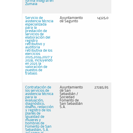
forma integral en
Zumaia
Servicio de
Ayuntamiento
14325,0
asistencia técncia
de Sagunto
especializada
para la
prestación de
servicios de
elaboración del
registro
retributivo y
auditoria
retributiva de los
ejercicios
2025,2026,2027 y
2028, incluyendo
en 2025 la
valoración de
puestos de
trabajo.
Contratación de
Ayuntamiento
27285,95
los servicios de
de San
asistencia técnica
Sebastián /
para la
Sociedad
evaluación,
Fomento de
diagnóstico,
San Sebastián
diseño, redacción
S.A.
y registro de los
planes de
igualdad de
mujeres y
hombres de
Fomento de San
Sebastián, S.A.