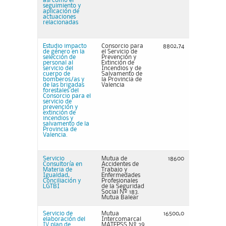
así como el
seguimiento y
aplicación de
actuaciones
relacionadas
Estudio impacto
Consorcio para
8802,74
de género en la
el Servicio de
selección de
Prevención y
personal al
Extinción de
servicio del
Incendios y de
cuerpo de
Salvamento de
bomberos/as y
la Provincia de
de las brigadas
Valencia
forestales del
Consorcio para el
servicio de
prevención y
extinción de
incendios y
salvamento de la
Provincia de
Valencia.
Servicio
Mutua de
18600
Consultoría en
Accidentes de
Materia de
Trabajo y
Igualdad,
Enfermedades
Conciliación y
Profesionales
LGTBI
de la Seguridad
Social Nº 183.
Mutua Balear
Servicio de
Mutua
16500,0
elaboración del
Intercomarcal
IV plan de
MATEPSS Nº 39