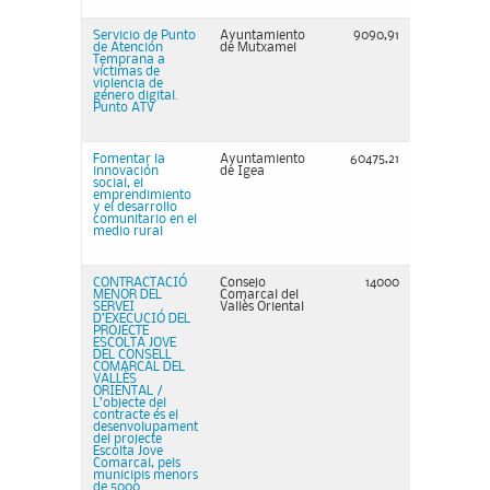
Servicio de Punto
Ayuntamiento
9090,91
de Atención
de Mutxamel
Temprana a
víctimas de
violencia de
género digital.
Punto ATV
Fomentar la
Ayuntamiento
60475,21
innovación
de Igea
social, el
emprendimiento
y el desarrollo
comunitario en el
medio rural
CONTRACTACIÓ
Consejo
14000
MENOR DEL
Comarcal del
SERVEI
Vallès Oriental
D’EXECUCIÓ DEL
PROJECTE
ESCOLTA JOVE
DEL CONSELL
COMARCAL DEL
VALLÈS
ORIENTAL /
L’objecte del
contracte és el
desenvolupament
del projecte
Escolta Jove
Comarcal, pels
municipis menors
de 5000