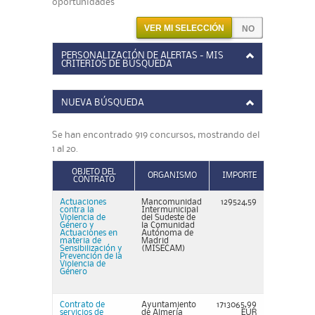
oportunidades
VER MI SELECCIÓN
PERSONALIZACIÓN DE ALERTAS - MIS
CRITERIOS DE BÚSQUEDA
NUEVA BÚSQUEDA
Se han encontrado 919 concursos, mostrando del
1 al 20.
OBJETO DEL
ORGANISMO
IMPORTE
CONTRATO
Actuaciones
Mancomunidad
129524,59
contra la
Intermunicipal
Violencia de
del Sudeste de
Género y
la Comunidad
Actuaciones en
Autónoma de
materia de
Madrid
Sensibilización y
(MISECAM)
Prevención de la
Violencia de
Género
Contrato de
Ayuntamiento
1713065,99
servicios de
de Almería
EUR