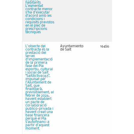
habitants.
L’esmentat
contracte menor
s’ha d’executar
d’acord amb les
condicions i
requisits previstos
en el plec de
prescripcions
tècniques
L’objecte del
Ayuntamiento
16456
contracte és la
de Salt
prestació del
servei
d’implementació
de la primera
fase del Pla
esportiu, cultural
i social de Salt
"SaltActiva365",
impulsat per
l’Ajuntament de
Salt, que
finalitzarà,
previsiblement, al
febrer de 2026,
havent establert
un pacte de
col·laboració
publico-privada i
havent creat una
base financera
perquè el Pla
s’autofinanci a
partir d’aquest
moment.