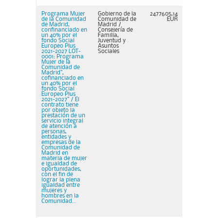
Programa Mujer
Gobierno de la
2477605,14
de la Comunidad
Comunidad de
EUR
de Madrid,
Madrid /
confinanciado en
Consejería de
un 40% por el
Familia,
fondo Social
Juventud y
Europeo Plus
Asuntos
2021-2027 LOT-
Sociales
0001: Programa
Mujer de la
Comunidad de
Madrid”,
cofinanciado en
un 40% por el
fondo Social
Europeo Plus
2021-2027” / El
contrato tiene
por objeto la
prestación de un
servicio integral
de atención a
personas,
entidades y
empresas de la
Comunidad de
Madrid en
materia de mujer
e igualdad de
oportunidades,
con el fin de
lograr la plena
igualdad entre
mujeres y
hombres en la
Comunidad...