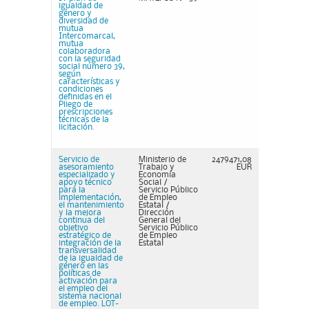
igualdad de
género y
diversidad de
mutua
Intercomarcal,
mutua
colaboradora
con la seguridad
social número 39,
según
características y
condiciones
definidas en el
Pliego de
prescripciones
técnicas de la
licitación.
Servicio de
Ministerio de
2479471,08
asesoramiento
Trabajo y
EUR
especializado y
Economía
apoyo técnico
Social /
para la
Servicio Público
implementación,
de Empleo
el mantenimiento
Estatal /
y la mejora
Dirección
continua del
General del
objetivo
Servicio Público
estratégico de
de Empleo
integración de la
Estatal
transversalidad
de la igualdad de
género en las
políticas de
activación para
el empleo del
sistema nacional
de empleo. LOT-