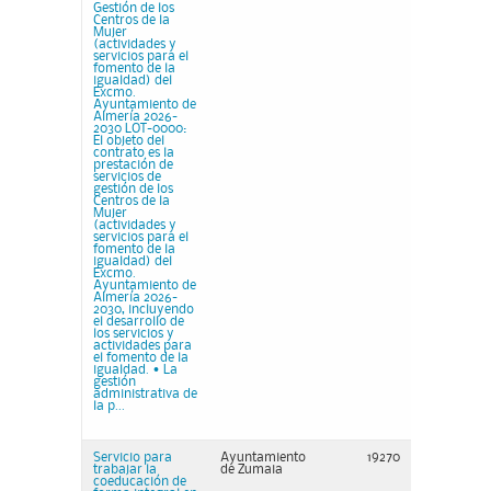
Gestión de los
Centros de la
Mujer
(actividades y
servicios para el
fomento de la
igualdad) del
Excmo.
Ayuntamiento de
Almería 2026-
2030 LOT-0000:
El objeto del
contrato es la
prestación de
servicios de
gestión de los
Centros de la
Mujer
(actividades y
servicios para el
fomento de la
igualdad) del
Excmo.
Ayuntamiento de
Almería 2026-
2030, incluyendo
el desarrollo de
los servicios y
actividades para
el fomento de la
igualdad. • La
gestión
administrativa de
la p...
Servicio para
Ayuntamiento
19270
trabajar la
de Zumaia
coeducación de