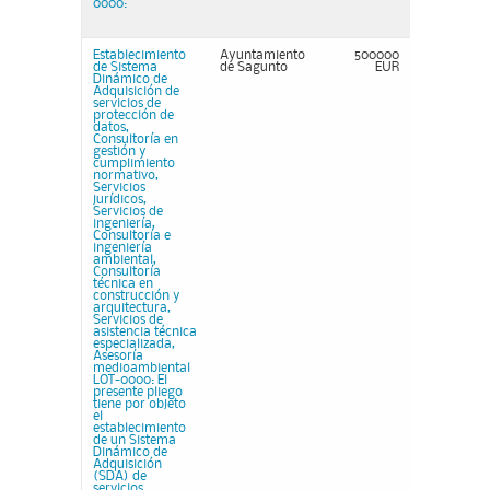
0000:
Establecimiento
Ayuntamiento
500000
de Sistema
de Sagunto
EUR
Dinámico de
Adquisición de
servicios de
protección de
datos,
Consultoría en
gestión y
cumplimiento
normativo,
Servicios
jurídicos,
Servicios de
ingeniería,
Consultoría e
ingeniería
ambiental,
Consultoría
técnica en
construcción y
arquitectura,
Servicios de
asistencia técnica
especializada,
Asesoría
medioambiental
LOT-0000: El
presente pliego
tiene por objeto
el
establecimiento
de un Sistema
Dinámico de
Adquisición
(SDA) de
servicios