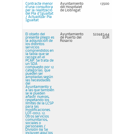
Contracte menor
Ayuntamiento
13500
d'una consultora
del Hospitalet
per la realització
de Llobregat
del Pla d'Igualtat
/ Actualitzar Pla
Igualtat
El objeto del
Ayuntamiento
522683,64
presente pliego es
de Puerto del
EUR
la adquisición de
Rosario
los distintos
servicios
comprendidos en
la tabla que se
recoge en el
PCAP. Se trata de
un SDA
compuesto por 12
categorías. que
pueden ser
ampliadas según
las necesidades
del
Ayuntamiento y
a las que también
se le pueden
añadir nuevas,
respetando los
límites de la LCSP
para las
modificaciones.
LOT-0012: 12.
Otros servicios
comunitarios,
sociales o
personales /
División 98 Se
incluyen aquí los