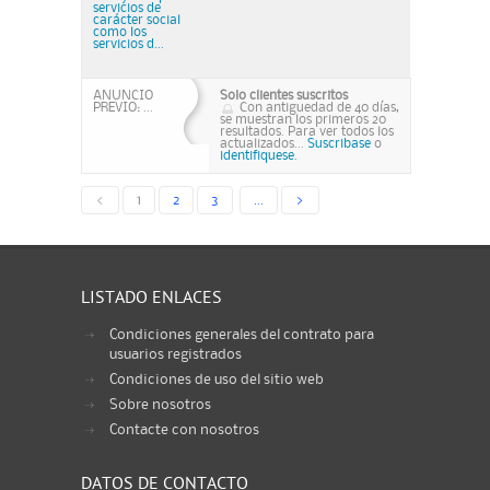
servicios de
carácter social
como los
servicios d...
ANUNCIO
Solo clientes suscritos
PREVIO: ...
Con antiguedad de 40 días,
se muestran los primeros 20
resultados. Para ver todos los
actualizados...
Suscribase
o
identifiquese.
<
1
2
3
...
>
LISTADO ENLACES
Condiciones generales del contrato para
usuarios registrados
Condiciones de uso del sitio web
Sobre nosotros
Contacte con nosotros
DATOS DE CONTACTO