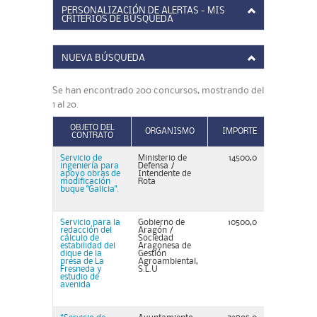
PERSONALIZACIÓN DE ALERTAS - MIS
CRITERIOS DE BÚSQUEDA
NUEVA BÚSQUEDA
Se han encontrado 200 concursos, mostrando del
1 al 20.
OBJETO DEL
ORGANISMO
IMPORTE
CONTRATO
Servicio de
Ministerio de
14500,0
ingeniería para
Defensa /
apoyo obras de
Intendente de
modificación
Rota
buque "Galicia".
Servicio para la
Gobierno de
10500,0
redacción del
Aragón /
cálculo de
Sociedad
estabilidad del
Aragonesa de
dique de la
Gestión
presa de La
Agroambiental,
Fresneda y
S.L.U
estudio de
avenida