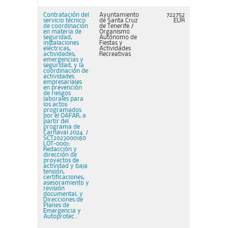
Contratación del
Ayuntamiento
722752
servicio técnico
de Santa Cruz
EUR
de coordinación
de Tenerife /
en materia de
Organismo
seguridad,
Autónomo de
instalaciones
Fiestas y
eléctricas,
Actividades
actividades,
Recreativas
emergencias y
seguridad, y la
coordinación de
actividades
empresariales
en prevención
de riesgos
laborales para
los actos
programados
por el OAFAR, a
partir del
programa de
Carnaval 2024. /
SCT2023000180
LOT-0001:
Redacción y
dirección de
proyectos de
actividad y baja
tensión,
certificaciones,
asesoramiento y
revisión
documental, y
Direcciones de
Planes de
Emergencia y
Autoprotec...