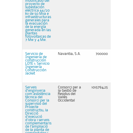
modificado del
proyecto de
subestación
eléctrica 66/20
kv de 50 Mva e
infraestructuras
generales para
la evacuación
de la energía
generada en las
plantas
fotovoltaicas de
7 Mw y 4 Mw.
Servicio de
Navantia, S.A.
700000
Ingeniería de
construcción
LOTE 1: Servicio
Ingeniería
Construcción
Jacket
Serveis
Consorci per a
1015794,25
d’enginyeria
la Gestió de
com assistència
Residus del
tècnica del
Vallès
Consorci per la
Occidental
supervisió del
Projecte
constructiu, la
Direcció
d'execució
d'obra i serveis
complementaris
de l’ampliació
de la planta de