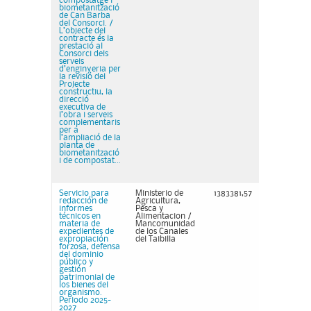
compostatge i
biometanització
de Can Barba
del Consorci. /
L’objecte del
contracte és la
prestació al
Consorci dels
serveis
d’enginyeria per
la revisió del
Projecte
constructiu, la
direcció
executiva de
l’obra i serveis
complementaris
per a
l’ampliació de la
planta de
biometanització
i de compostat...
Servicio para
Ministerio de
1383381,57
redacción de
Agricultura,
informes
Pesca y
técnicos en
Alimentacion /
materia de
Mancomunidad
expedientes de
de los Canales
expropiación
del Taibilla
forzosa, defensa
del dominio
público y
gestión
patrimonial de
los bienes del
organismo.
Periodo 2025-
2027