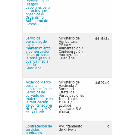
Prevención de
Riesgos
Laborales para
los actos que
organice el
Organismo
Autónomo de
Fiestas...
Servicios
Ministerio de
661151,54
esenciales de
Agricultura,
explotación,
Pesca y
mantenimiento
Alimentacion /
y conservación
Confederación
de las presas de
Hidrográfica del
la zona 3ª en la
Guadiana
cuenca media
del río
Guadiana.
Acuerdo Marco
Ministerio de
345034,0
para la
Hacienda /
contratación de
Sociedad
Servicios de
Estatal de
curvado de
Participaciones
material base en
Industriales
la fabricación
(SEPI) /
de contenedores
Equipos
Hi-Storm y MPC
Nucleares S.A
del ATI-100
(ENSA)
Contratación de
Ayuntamiento
0
servicios
de Xirivella
puntuales de