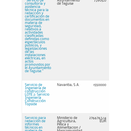
“Servicio de
Ayuntamiento
73905,0
consultoría y
de Teguise
asistencia
técnica para la
redacción y
certificación de
documentos en
materia de
seguridad,
relativos a
actividades
clasificadas
definidas como
espectáculos
públicos, y
legalizaciones
de las
instalaciones
eléctricas, en
actos
promovidos por
el Ayuntamiento
de Teguise.”
Servicio de
Navantia, S.A.
1550000
Ingeniería de
construcción
LOTE 2: Servicio
Ingeniería
Construcción
Topside
Servicio para
Ministerio de
2766763,14
redacción de
Agricultura,
EUR
informes
Pesca y
técnicos en
Alimentacion /
materia de
Mancomunidad