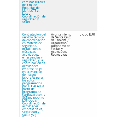
caminos rurales
del t.m. de
Roquetas de
Mar. LOTE 2:
Lote 2:
Coordinación de
seguridad y
salud
Contratación del
Ayuntamiento
77200 EUR
servicio técnico
de Santa Cruz
de coordinación
de Tenerife /
en materia de
Organismo
seguridad,
Autónomo de
instalaciones
Fiestas y
eléctricas,
Actividades
actividades,
Recreativas
emergencias y
seguridad, y la
coordinación de
actividades
empresariales
en prevención
de riesgos
laborales para
los actos
programados
por el OAFAR, a
partir del
programa de
Carnaval 2024. /
SCT2023000180
LOT-0003:
Coordinación de
actividades
empresariales,
Seguridad y
Salud y/o