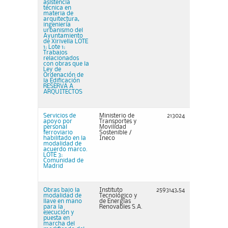
asistencia
técnica en
materia de
arquitectura,
ingeniería
urbanismo del
Ayuntamiento
de Xirivella LOTE
1: Lote 1:
Trabajos
relacionados
con obras que la
Ley de
Ordenación de
la Edificación
RESERVA A
ARQUITECTOS
Servicios de
Ministerio de
213024
apoyo por
Transportes y
personal
Movilidad
ferroviario
Sostenible /
habilitado en la
Ineco
modalidad de
acuerdo marco.
LOTE 3:
Comunidad de
Madrid
Obras bajo la
Instituto
2593143,54
modalidad de
Tecnológico y
llave en mano
de Energías
para la
Renovables S.A.
ejecución y
puesta en
marcha del