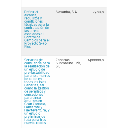
Definir el
Navantia, S.A.
49011,0
alcance,
requisitos y
condiciones
técnicas para la
contratación de
las tareas
asociadas al
Control de
Cambios para el
Proyecto S-80
Plus.
Servicios de
Canarias
1400000,0
consultoría para
Submarine Link,
la realización de
S.L
un estudio de
pre-factabilidad
para 10 amarres
de cable en
todas las Islas
Canarias, así
como la gestión
de permisos y
concesiones
para cinco
amarres en
Gran Canaria,
Lanzarote y
Fuerteventura, y
un estudio
preliminar de
ruta para tres
nuevos cables.