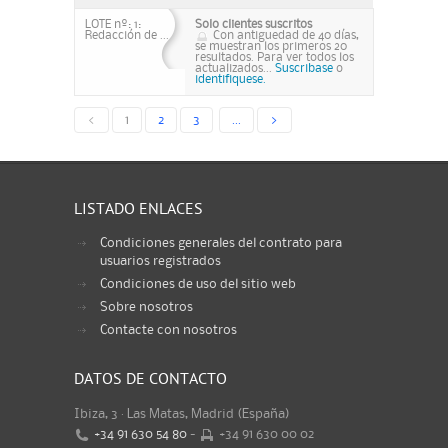
LOTE nº: 1:
Solo clientes suscritos
Redacción de ...
Con antiguedad de 40 días,
se muestran los primeros 20
resultados. Para ver todos los
actualizados...
Suscribase
o
identifiquese.
<
1
2
3
...
>
LISTADO ENLACES
Condiciones generales del contrato para
usuarios registrados
Condiciones de uso del sitio web
Sobre nosotros
Contacte con nosotros
DATOS DE CONTACTO
Ibiza, 3 · Las Matas, Madrid (España)
+34 91 630 54 80
-
+34 91 630 00 02