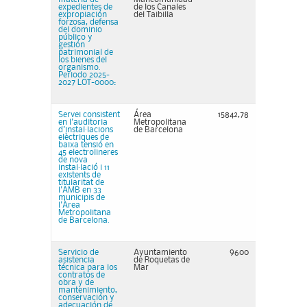
expedientes de
de los Canales
expropiación
del Taibilla
forzosa, defensa
del dominio
público y
gestión
patrimonial de
los bienes del
organismo.
Periodo 2025-
2027 LOT-0000:
Servei consistent
Área
15842,78
en l'auditoria
Metropolitana
d'instal·lacions
de Barcelona
elèctriques de
baixa tensió en
45 electrolineres
de nova
instal·lació i 11
existents de
titularitat de
l'AMB en 33
municipis de
l'Àrea
Metropolitana
de Barcelona.
Servicio de
Ayuntamiento
9600
asistencia
de Roquetas de
técnica para los
Mar
contratos de
obra y de
mantenimiento,
conservación y
adecuación de