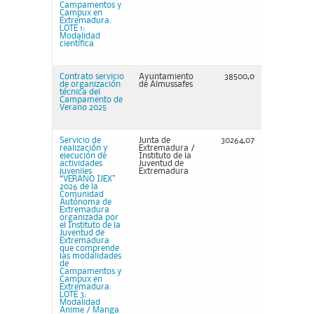
Campamentos y
Campux en
Extremadura.
LOTE 1:
Modalidad
científica
Contrato servicio
Ayuntamiento
38500,0
de organización
de Almussafes
técnica del
Campamento de
Verano 2025
Servicio de
Junta de
30264,07
realización y
Extremadura /
ejecución de
Instituto de la
actividades
Juventud de
juveniles
Extremadura
“VERANO IJEX”
2026 de la
Comunidad
Autónoma de
Extremadura
organizada por
el Instituto de la
Juventud de
Extremadura
que comprende
las modalidades
de
Campamentos y
Campux en
Extremadura.
LOTE 3:
Modalidad
Anime / Manga