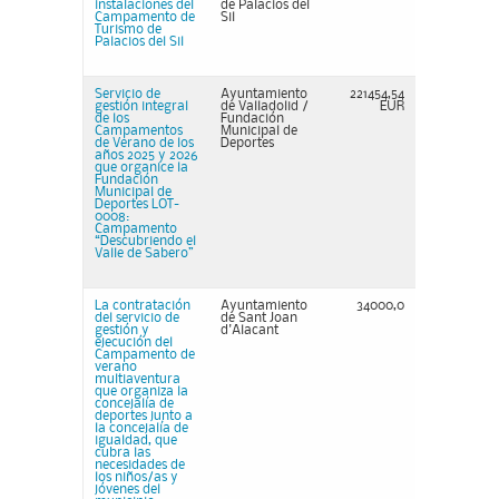
instalaciones del
de Palacios del
Campamento de
Sil
Turismo de
Palacios del Sil
Servicio de
Ayuntamiento
221454,54
gestión integral
de Valladolid /
EUR
de los
Fundación
Campamentos
Municipal de
de Verano de los
Deportes
años 2025 y 2026
que organice la
Fundación
Municipal de
Deportes LOT-
0008:
Campamento
“Descubriendo el
Valle de Sabero”
La contratación
Ayuntamiento
34000,0
del servicio de
de Sant Joan
gestión y
d'Alacant
ejecución del
Campamento de
verano
multiaventura
que organiza la
concejalía de
deportes junto a
la concejalía de
igualdad, que
cubra las
necesidades de
los niños/as y
jóvenes del