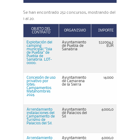
Se han encontrado 252 concursos, mostrando del
1 al 20.
OBJETO DEL
ORGANISMO
IMPORTE
CONTRATO
Explotación del
Ayuntamiento
532004,2
camping
de Puebla de
EUR
municipal “Isla
Sanabria
de Puebla” de
Puebla de
Sanabria. LOT-
0000:
Concesión de uso
Ayuntamiento
16000
privativo por
de Camarena
lotes:
de la Sierra
Campamentos
Matahombres
2026
Arrendamiento
Ayuntamiento
6000,0
instalaciones del
de Palacios del
Campamento de
Sil
Turismo de
Palacios del Sil.
Arrendamiento
Ayuntamiento
6000,0