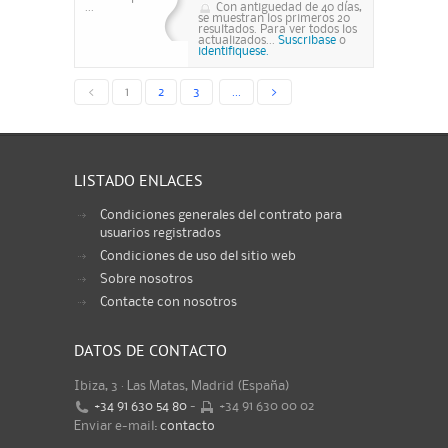
...
Con antiguedad de 40 días,
se muestran los primeros 20
resultados. Para ver todos los
actualizados...
Suscribase
o
identifiquese.
<
1
2
3
...
>
LISTADO ENLACES
Condiciones generales del contrato para
usuarios registrados
Condiciones de uso del sitio web
Sobre nosotros
Contacte con nosotros
DATOS DE CONTACTO
Ibiza, 3 · Las Matas, Madrid (España)
+34 91 630 54 80
-
+34 91 630 00 02
Enviar e-mail:
contacto