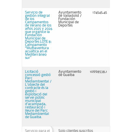
Servicio de
Ayuntamiento
174545,45
gestión integral
de Valladolid /
de los
Fundación
Campamentos
Municipal de
de Verano de los
Deportes
años 2025 y 2026
que organice la
Fundación
Municipal de
Deportes LOTE 8:
Campamento
“Multiaventura
acuática en el
Mediterráneo
sur”
Licitació
Ayuntamiento
10998538,1
concessió gestió
de Gualba
Parc
Mediambiental /
L'objecte del
contracte és la
gestió i
explotació del
servei públic
municipal
d’acampada,
restauració i
lleure del Parc
Mediambiental
de Gualba.
Servicio para el
Solo clientes suscritos