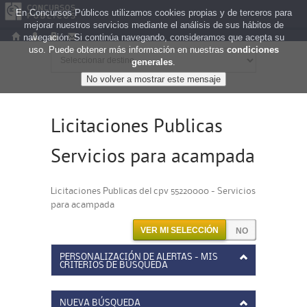
En Concursos Públicos utilizamos cookies propias y de terceros para
mejorar nuestros servicios mediante el análisis de sus hábitos de
navegación. Si continúa navegando, consideramos que acepta su
uso. Puede obtener más información en nuestras
condiciones
generales
.
Licitaciones Publicas
Servicios para acampada
Licitaciones Publicas del cpv 55220000 - Servicios
para acampada
VER MI SELECCIÓN
PERSONALIZACIÓN DE ALERTAS - MIS
CRITERIOS DE BÚSQUEDA
NUEVA BÚSQUEDA