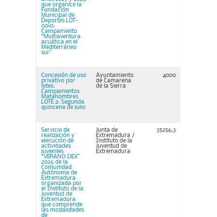
que organice la
Fundación
Municipal de
Deportes LOT-
0010:
Campamento
“Multiaventura
acuática en el
Mediterráneo
sur”
Concesión de uso
Ayuntamiento
4000
privativo por
de Camarena
lotes:
de la Sierra
Campamentos
Matahombres
LOTE 2: Segunda
quincena de julio
Servicio de
Junta de
35256,3
realización y
Extremadura /
ejecución de
Instituto de la
actividades
Juventud de
juveniles
Extremadura
“VERANO IJEX”
2026 de la
Comunidad
Autónoma de
Extremadura
organizada por
el Instituto de la
Juventud de
Extremadura
que comprende
las modalidades
de