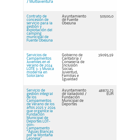
/ Multiaventura
Contrato de
Ayuntamiento
50500,0
concesión de
de Fuente
servicio para la
Obejuna
gestión y
explotación del
camping
municipal de
Fuente Obejuna
Servicios de
Gobierno de
39095,59
Campamentos
Cantabria /
Juveniles en el
Consejería de
verano de 2024
Inclusión
LOTE 3: 3 Musica
Social,
moderna en
Juventud,
Solorzano
Familias e
Igualdad
Servicio de
Ayuntamiento
48872,73
gestión integral
de Valladolid /
EUR
de los
Fundación
Campamentos
Municipal de
de Verano de los
Deportes
años 2025 y 2026
que organice la
Fundación
Municipal de
Deportes LOT-
0011:
Campamento
“Aguas Blancas
por la Montaña
Leonesa”