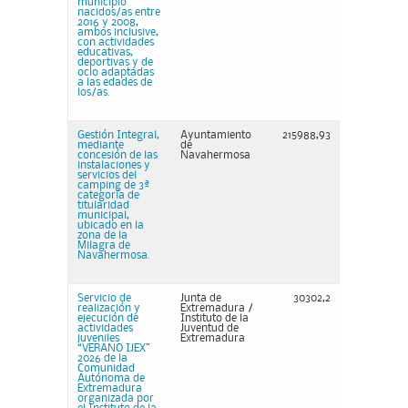
municipio
nacidos/as entre
2016 y 2008,
ambos inclusive,
con actividades
educativas,
deportivas y de
ocio adaptadas
a las edades de
los/as.
Gestión Integral,
Ayuntamiento
215988,93
mediante
de
concesión de las
Navahermosa
instalaciones y
servicios del
camping de 3ª
categoría de
titularidad
municipal,
ubicado en la
zona de la
Milagra de
Navahermosa.
Servicio de
Junta de
30302,2
realización y
Extremadura /
ejecución de
Instituto de la
actividades
Juventud de
juveniles
Extremadura
“VERANO IJEX”
2026 de la
Comunidad
Autónoma de
Extremadura
organizada por