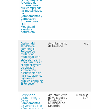
el Instituto de la
Juventud de
Extremadura
que comprende
las modalidades
de
Campamentos y
Campux en
Extremadura.
LOTE 4:
Modalidad
aventura
naturaleza
Gestión del
Ayuntamiento
0,0
servicio de
de Galende
camping El
Folgoso de
titularidad
municipal, con
ejecución de la
obra descrita en
el anteproyecto
de obras y
explotación
“Renovación de
las instalaciones
del servicio
público camping
El Folgoso”
Servicio de
Ayuntamiento
366545,45
gestión integral
de Valladolid /
EUR
de los
Fundación
Campamentos
Municipal de
de Verano de los
Deportes
años 2025 y 2026