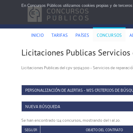
En Concursos Públicos utilizamos cookies propias y de terceros
INICIO
TARIFAS
PAÍSES
CONCURSOS
A
Licitaciones Publicas Servicios
Licitaciones Publicas del cpv 50514300 - Servicios de reparac
PERSONALIZACIÓN DE ALERTAS - MIS CRITERIOS DE BÚSQ
NUEVA BÚSQUEDA
Se han encontrado 124 concursos, mostrando del 1 al 20.
SEGUIR
OBJETO DEL CONTRATO