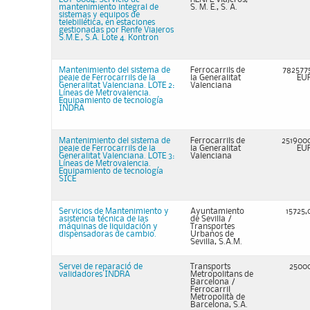
mantenimiento integral de
S. M. E., S. A.
sistemas y equipos de
telebillética, en estaciones
gestionadas por Renfe Viajeros
S.M.E., S.A. Lote 4. Kontron
Mantenimiento del sistema de
Ferrocarrils de
782577
peaje de Ferrocarrils de la
la Generalitat
EU
Generalitat Valenciana. LOTE 2:
Valenciana
Líneas de Metrovalencia.
Equipamiento de tecnología
INDRA
Mantenimiento del sistema de
Ferrocarrils de
251900
peaje de Ferrocarrils de la
la Generalitat
EU
Generalitat Valenciana. LOTE 3:
Valenciana
Líneas de Metrovalencia.
Equipamiento de tecnología
SICE
Servicios de Mantenimiento y
Ayuntamiento
15725,
asistencia técnica de las
de Sevilla /
máquinas de liquidación y
Transportes
dispensadoras de cambio.
Urbanos de
Sevilla, S.A.M.
Servei de reparació de
Transports
2500
validadores INDRA
Metropolitans de
Barcelona /
Ferrocarril
Metropolità de
Barcelona, S.A.