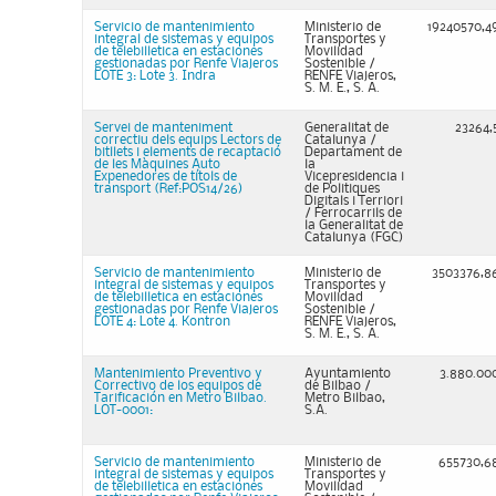
Servicio de mantenimiento
Ministerio de
19240570,4
integral de sistemas y equipos
Transportes y
de telebilletica en estaciones
Movilidad
gestionadas por Renfe Viajeros
Sostenible /
LOTE 3: Lote 3. Indra
RENFE Viajeros,
S. M. E., S. A.
Servei de manteniment
Generalitat de
23264,
correctiu dels equips Lectors de
Catalunya /
bitllets i elements de recaptació
Departament de
de les Màquines Auto
la
Expenedores de títols de
Vicepresidencia i
transport (Ref:POS14/26)
de Politiques
Digitals i Terriori
/ Ferrocarrils de
la Generalitat de
Catalunya (FGC)
Servicio de mantenimiento
Ministerio de
3503376,8
integral de sistemas y equipos
Transportes y
de telebilletica en estaciones
Movilidad
gestionadas por Renfe Viajeros
Sostenible /
LOTE 4: Lote 4. Kontron
RENFE Viajeros,
S. M. E., S. A.
Mantenimiento Preventivo y
Ayuntamiento
3.880.00
Correctivo de los equipos de
de Bilbao /
Tarificación en Metro Bilbao.
Metro Bilbao,
LOT-0001:
S.A.
Servicio de mantenimiento
Ministerio de
655730,6
integral de sistemas y equipos
Transportes y
de telebilletica en estaciones
Movilidad