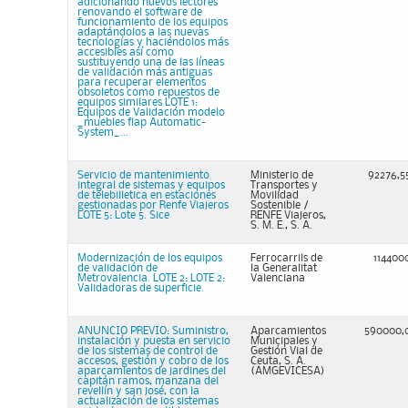
adicionando nuevos lectores
renovando el software de
funcionamiento de los equipos
adaptándolos a las nuevas
tecnologías y haciéndolos más
accesibles así como
sustituyendo una de las líneas
de validación más antiguas
para recuperar elementos
obsoletos como repuestos de
equipos similares LOTE 1:
Equipos de Validación modelo
_muebles flap Automatic-
System_...
Servicio de mantenimiento
Ministerio de
92276,5
integral de sistemas y equipos
Transportes y
de telebilletica en estaciones
Movilidad
gestionadas por Renfe Viajeros
Sostenible /
LOTE 5: Lote 5. Sice
RENFE Viajeros,
S. M. E., S. A.
Modernización de los equipos
Ferrocarrils de
114400
de validación de
la Generalitat
Metrovalencia. LOTE 2: LOTE 2:
Valenciana
Validadoras de superficie.
ANUNCIO PREVIO: Suministro,
Aparcamientos
590000,
instalación y puesta en servicio
Municipales y
de los sistemas de control de
Gestión Vial de
accesos, gestión y cobro de los
Ceuta, S. A.
aparcamientos de jardines del
(AMGEVICESA)
capitán ramos, manzana del
revellín y san josé, con la
actualización de los sistemas