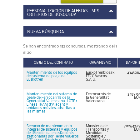
PERSONALIZACIÓN DE ALERTAS - MIS
CRITERIOS DE BÚSQUEDA
NUEVA BÚSQUEDA
Se han encontrado 152 concursos, mostrando del 1
al 20.
OBJETO DEL CONTRATO
ORGANISMO
IMPORT
Mantenimiento de los equipos
EuskoTrenbideak
434508
del sistema de peaje de
FFCC Vascos,
Euskotren
S.A.U.
Mantenimiento del sistema de
Ferrocarrils de
348915
peaje de Ferrocarrils de la
la Generalitat
EU
Generalitat Valenciana. LOTE 1:
Valenciana
Líneas TRAM d’Alacant y
unidades móviles adscritas a
las mismas
Servicio de mantenimiento
Ministerio de
7112643,2
integral de sistemas y equipos
Transportes y
EU
de telebilletica en estaciones
Movilidad
gestionadas por Renfe Viajeros
Sostenible /
LOT-0004: Servicio de
RENFE Viajeros,