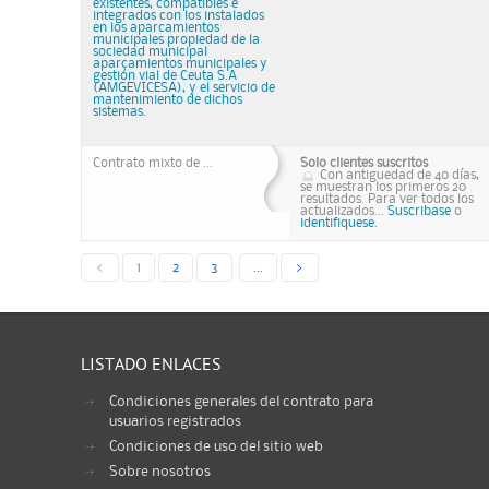
existentes, compatibles e
integrados con los instalados
en los aparcamientos
municipales propiedad de la
sociedad municipal
aparcamientos municipales y
gestión vial de Ceuta S.A
(AMGEVICESA), y el servicio de
mantenimiento de dichos
sistemas.
Contrato mixto de ...
Solo clientes suscritos
Con antiguedad de 40 días,
se muestran los primeros 20
resultados. Para ver todos los
actualizados...
Suscribase
o
identifiquese.
<
1
2
3
...
>
LISTADO ENLACES
Condiciones generales del contrato para
usuarios registrados
Condiciones de uso del sitio web
Sobre nosotros