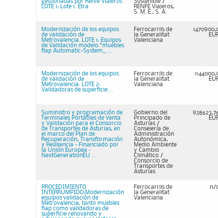
gestionadas por Renfe Viajeros
Sostenible /
LOTE 1: Lote 1. Etra
RENFE Viajeros,
S. M. E., S. A.
Modernización de los equipos
Ferrocarrils de
1470900,
de validación de
la Generalitat
EU
Metrovalencia. LOTE 1: Equipos
Valenciana
de Validación modelo “muebles
flap Automatic-System_....
Modernización de los equipos
Ferrocarrils de
1144000,
de validación de
la Generalitat
EU
Metrovalencia. LOTE 2:
Valenciana
Validadoras de superficie....
Suministro y programación de
Gobierno del
938623,7
Terminales Portátiles de Venta
Principado de
EU
y Validación para el Consorcio
Asturias /
de Transportes de Asturias, en
Consejería de
el marco del Plan de
Administración
Recuperación, Transformación
Autonómica,
y Resiliencia - Financiado por
Medio Ambiente
la Unión Europea -
y Cambio
NextGenerationEU ...
Climático /
Consorcio de
Transportes de
Asturias
PROCEDIMIENTO
Ferrocarrils de
n/
INTERRUMPIDO:Modernización
la Generalitat
equipos validación de
Valenciana
Metrovalencia, tanto muebles
flap como validadoras de
superficie renovando y