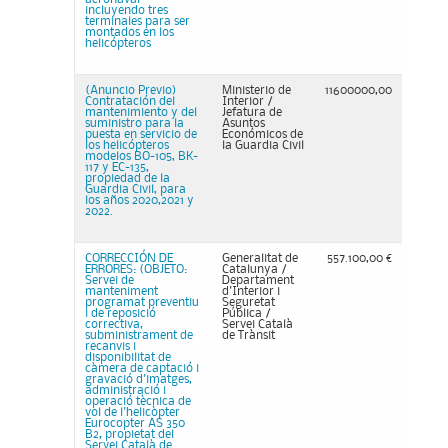
incluyendo tres
terminales para ser
montados en los
helicópteros
(Anuncio Previo)
Ministerio de
11600000,00
Contratación del
Interior /
mantenimiento y del
Jefatura de
suministro para la
Asuntos
puesta en servicio de
Económicos de
los helicópteros
la Guardia Civil
modelos BO-105, BK-
117 y EC-135,
propiedad de la
Guardia Civil, para
los años 2020,2021 y
2022.
CORRECCIÓN DE
Generalitat de
557.100,00 €
ERRORES: (OBJETO:
Catalunya /
Servei de
Departament
manteniment
d'Interior i
programat preventiu
Seguretat
i de reposició
Pública /
correctiva,
Servei Català
subministrament de
de Trànsit
recanvis i
disponibilitat de
càmera de captació i
gravació d'imatges,
administració i
operació tècnica de
vol de l'helicòpter
Eurocopter AS 350
B2, propietat del
Servei Català de