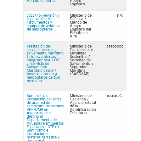
Ejército de Tierra
Apoyo
Logístico
20225301 Revisión y
Ministerio de
n/d
reparación de
Defensa /
instrumentos y
Mando de
equipos de aviónica
Apoyo
de helicópteros ...
Logístico del
Ejército del
Aire
Prestación del
Ministerio de
125500000
servicio aéreo de
Transportes y
salvamento marítimo
Movilidad
(3 lotes, 2 ofertas
Sostenible /
integradoras). LOTE
Sociedad de
2: Servicio de
Salvamento y
Salvamento
Seguridad
Marítimo desde 7
Marítima
bases utilizando 9
(SASEMAR)
helicópteros de tipo
mediano.
Suministro e
Ministerio de
165846,92
instalación por lotes
Hacienda /
de una red de
Agencia Estatal
radiocomunicaciones
de la
VHF/DMR en
Administración
Algeciras, con
Tributaria
destino al
Departamento de
Aduanas e Impuestos
Especiales. LOTE (1):
Suministro e
instalación de
material terrestre y
aeronaval