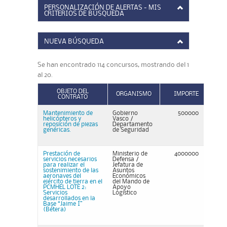
PERSONALIZACIÓN DE ALERTAS - MIS
CRITERIOS DE BÚSQUEDA
NUEVA BÚSQUEDA
Se han encontrado 114 concursos, mostrando del 1
al 20.
OBJETO DEL
ORGANISMO
IMPORTE
CONTRATO
Mantenimiento de
Gobierno
500000
helicópteros y
Vasco /
reposición de piezas
Departamento
genéricas.
de Seguridad
Prestación de
Ministerio de
4000000
servicios necesarios
Defensa /
para realizar el
Jefatura de
sostenimiento de las
Asuntos
aeronaves del
Económicos
ejército de tierra en el
del Mando de
PCMHEL LOTE 2:
Apoyo
Servicios
Logístico
desarrollados en la
Base “Jaime I”
(Bétera)