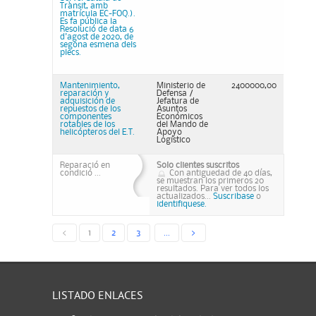
Trànsit, amb
matrícula EC-FOQ.).
Es fa pública la
Resolució de data 6
d'agost de 2020, de
segona esmena dels
plecs.
Mantenimiento,
Ministerio de
2400000,00
reparación y
Defensa /
adquisición de
Jefatura de
repuestos de los
Asuntos
componentes
Económicos
rotables de los
del Mando de
helicópteros del E.T.
Apoyo
Logístico
Reparació en
Solo clientes suscritos
condició ...
Con antiguedad de 40 días,
se muestran los primeros 20
resultados. Para ver todos los
actualizados...
Suscribase
o
identifiquese.
<
1
2
3
...
>
LISTADO ENLACES