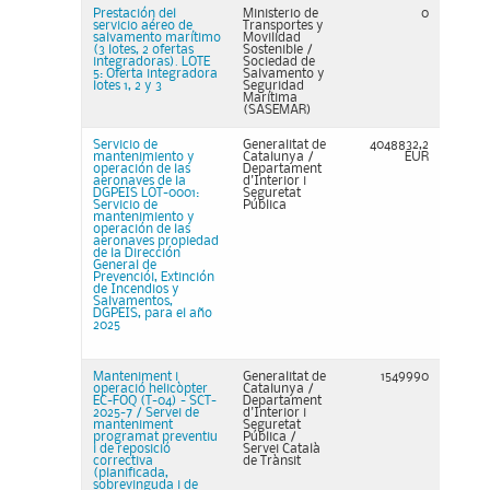
Prestación del
Ministerio de
0
servicio aéreo de
Transportes y
salvamento marítimo
Movilidad
(3 lotes, 2 ofertas
Sostenible /
integradoras). LOTE
Sociedad de
5: Oferta integradora
Salvamento y
lotes 1, 2 y 3
Seguridad
Marítima
(SASEMAR)
Servicio de
Generalitat de
4048832,2
mantenimiento y
Catalunya /
EUR
operación de las
Departament
aeronaves de la
d'Interior i
DGPEIS LOT-0001:
Seguretat
Servicio de
Pública
mantenimiento y
operación de las
aeronaves propiedad
de la Dirección
General de
Prevenciói, Extinción
de Incendios y
Salvamentos,
DGPEIS, para el año
2025
Manteniment i
Generalitat de
1549990
operació helicòpter
Catalunya /
EC-FOQ (T-04) - SCT-
Departament
2025-7 / Servei de
d'Interior i
manteniment
Seguretat
programat preventiu
Pública /
i de reposició
Servei Català
correctiva
de Trànsit
(planificada,
sobrevinguda i de