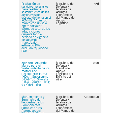
Prestación de
Ministerio de
n/d
servicios necesarios
Defensa /
para realizar el
Jefatura de
sostenimiento de las
Asuntos
aeronaves del
Económicos
ejército de tierra en el
del Mando de
PCMHEL / Acuerdo
Apoyo
marco con un solo
Logístico
operadorValor
estimado total de las
adquisiciones
durante todo el
período de vigencia
del acuerdo
marcoValor
estimado IVA
excluido: 76400000
EUR ...
20162A03 Acuerdo
Ministerio de
0,00
Marco para el
Defensa /
Sostenimiento de los
Mando de
motores de
Apoyo
Helicópteros Puma
Logístico del
(HD19), Superpuma
Ejército del
(HD/HT21), Sikorsky
Aire
(H24), Cougar (HT27)
y Colibrí (H25).
Mantenimiento y
Ministerio de
5000000,0
Suministro de
Defensa /
Repuestos de los
Jefatura de
Componentes
Asuntos
Rotables de las
Económicos
Aeronaves del
del Mando de