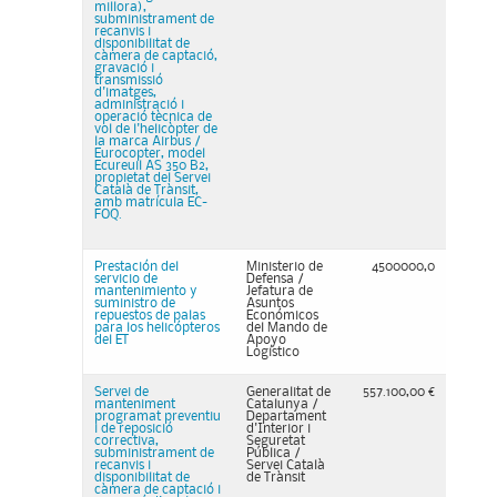
millora),
subministrament de
recanvis i
disponibilitat de
càmera de captació,
gravació i
transmissió
d'imatges,
administració i
operació tècnica de
vol de l'helicòpter de
la marca Airbus /
Eurocopter, model
Ecureuil AS 350 B2,
propietat del Servei
Català de Trànsit,
amb matrícula EC-
FOQ.
Prestación del
Ministerio de
4500000,0
servicio de
Defensa /
mantenimiento y
Jefatura de
suministro de
Asuntos
repuestos de palas
Económicos
para los helicópteros
del Mando de
del ET
Apoyo
Logístico
Servei de
Generalitat de
557.100,00 €
manteniment
Catalunya /
programat preventiu
Departament
i de reposició
d'Interior i
correctiva,
Seguretat
subministrament de
Pública /
recanvis i
Servei Català
disponibilitat de
de Trànsit
càmera de captació i