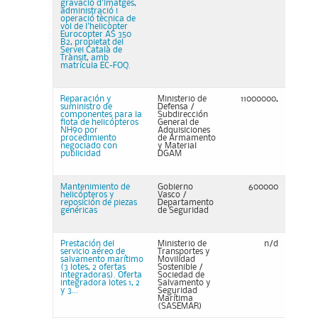
gravació d'imatges,
administració i
operació tècnica de
vol de l'helicòpter
Eurocopter AS 350
B2, propietat del
Servei Català de
Trànsit, amb
matrícula EC-FOQ.
Reparación y
Ministerio de
11000000,
suministro de
Defensa /
componentes para la
Subdirección
flota de helicópteros
General de
NH90 por
Adquisiciones
procedimiento
de Armamento
negociado con
y Material
publicidad
DGAM
Mantenimiento de
Gobierno
600000
helicópteros y
Vasco /
reposición de piezas
Departamento
genéricas
de Seguridad
Prestación del
Ministerio de
n/d
servicio aéreo de
Transportes y
salvamento marítimo
Movilidad
(3 lotes, 2 ofertas
Sostenible /
integradoras). Oferta
Sociedad de
integradora lotes 1, 2
Salvamento y
y 3...
Seguridad
Marítima
(SASEMAR)