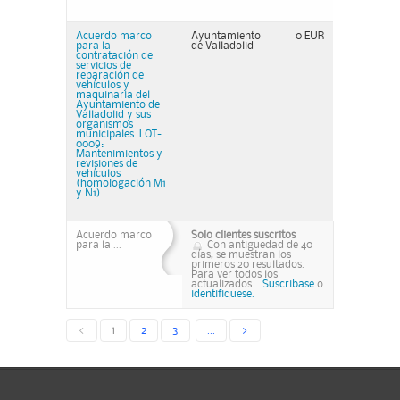
Acuerdo marco
Ayuntamiento
0 EUR
para la
de Valladolid
contratación de
servicios de
reparación de
vehículos y
maquinaria del
Ayuntamiento de
Valladolid y sus
organismos
municipales. LOT-
0009:
Mantenimientos y
revisiones de
vehículos
(homologación M1
y N1)
Acuerdo marco
Solo clientes suscritos
para la ...
Con antiguedad de 40
días, se muestran los
primeros 20 resultados.
Para ver todos los
actualizados...
Suscribase
o
identifiquese.
<
1
2
3
...
>