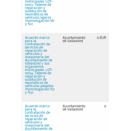
municipales. LOT-
0003: Talleres de
reparación y
sustitución de
neumáticos de
vehículos ligeros
(homologación M1
y N1).
Acuerdo marco
Ayuntamiento
0 EUR
para la
de Valladolid
contratación de
servicios de
reparación de
vehículos y
maquinaria del
Ayuntamiento de
Valladolid y sus
organismos
municipales. LOT-
0004: Talleres de
reparación y
sustitución de
neumáticos de
vehículos pesados
(homologación N2
y N3).
Acuerdo marco
Ayuntamiento
0
para la
de Valladolid
contratación de
servicios de
reparación de
vehículos y
maquinaria del
Ayuntamiento de