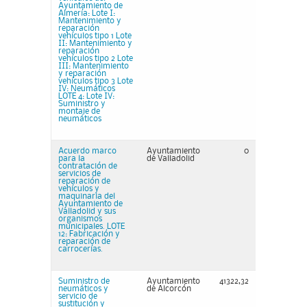
Ayuntamiento de
Almería: Lote I:
Mantenimiento y
reparación
vehículos tipo 1 Lote
II: Mantenimiento y
reparación
vehículos tipo 2 Lote
III: Mantenimiento
y reparación
vehículos tipo 3 Lote
IV: Neumáticos
LOTE 4: Lote IV:
Suministro y
montaje de
neumáticos
Acuerdo marco
Ayuntamiento
0
para la
de Valladolid
contratación de
servicios de
reparación de
vehículos y
maquinaria del
Ayuntamiento de
Valladolid y sus
organismos
municipales. LOTE
12: Fabricación y
reparación de
carrocerías.
Suministro de
Ayuntamiento
41322,32
neumáticos y
de Alcorcón
servicio de
sustitución y