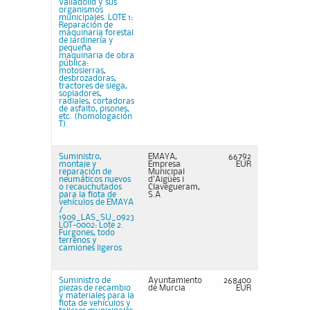
Valladolid y sus
organismos
municipales. LOTE 1:
Reparación de
maquinaria forestal
de jardinería y
pequeña
maquinaria de obra
pública:
motosierras,
desbrozadoras,
tractores de siega,
sopladores,
radiales, cortadoras
de asfalto, pisones,
etc. (homologación
T).
Suministro,
EMAYA,
66792
montaje y
Empresa
EUR
reparación de
Municipal
neumáticos nuevos
d'Aigües i
o recauchutados
Clavegueram,
para la flota de
S.A
vehículos de EMAYA
/
1909_LAS_SU_0923
LOT-0002: Lote 2.
Furgones, todo
terrenos y
camiones ligeros
Suministro de
Ayuntamiento
268400
piezas de recambio
de Murcia
EUR
y materiales para la
flota de vehículos y