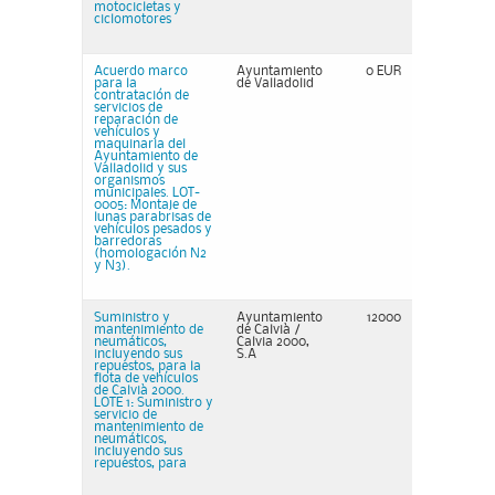
motocicletas y
ciclomotores
Acuerdo marco
Ayuntamiento
0 EUR
para la
de Valladolid
contratación de
servicios de
reparación de
vehículos y
maquinaria del
Ayuntamiento de
Valladolid y sus
organismos
municipales. LOT-
0005: Montaje de
lunas parabrisas de
vehículos pesados y
barredoras
(homologación N2
y N3).
Suministro y
Ayuntamiento
12000
mantenimiento de
de Calvià /
neumáticos,
Calvia 2000,
incluyendo sus
S.A
repuestos, para la
flota de vehículos
de Calvià 2000.
LOTE 1: Suministro y
servicio de
mantenimiento de
neumáticos,
incluyendo sus
repuestos, para