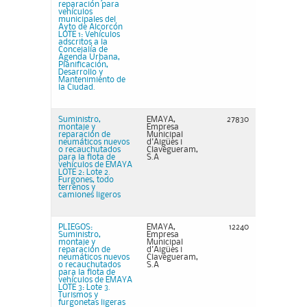
reparación para
vehículos
municipales del
Ayto de Alcorcón
LOTE 1: Vehículos
adscritos a la
Concejalía de
Agenda Urbana,
Planificación,
Desarrollo y
Mantenimiento de
la Ciudad.
Suministro,
EMAYA,
27830
montaje y
Empresa
reparación de
Municipal
neumáticos nuevos
d'Aigües i
o recauchutados
Clavegueram,
para la flota de
S.A
vehículos de EMAYA
LOTE 2: Lote 2.
Furgones, todo
terrenos y
camiones ligeros
PLIEGOS:
EMAYA,
12240
Suministro,
Empresa
montaje y
Municipal
reparación de
d'Aigües i
neumáticos nuevos
Clavegueram,
o recauchutados
S.A
para la flota de
vehículos de EMAYA
LOTE 3: Lote 3.
Turismos y
furgonetas ligeras