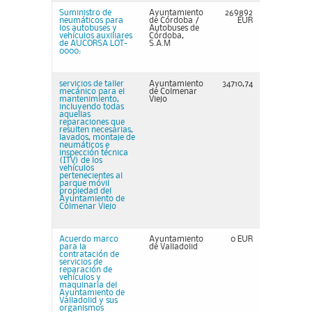
Suministro de
Ayuntamiento
269892
neumáticos para
de Córdoba /
EUR
los autobuses y
Autobuses de
vehículos auxiliares
Córdoba,
de AUCORSA LOT-
S.A.M
0000:
servicios de taller
Ayuntamiento
34710,74
mecánico para el
de Colmenar
mantenimiento,
Viejo
incluyendo todas
aquellas
reparaciones que
resulten necesarias,
lavados, montaje de
neumáticos e
inspección técnica
(ITV) de los
vehículos
pertenecientes al
parque móvil
propiedad del
Ayuntamiento de
Colmenar Viejo
Acuerdo marco
Ayuntamiento
0 EUR
para la
de Valladolid
contratación de
servicios de
reparación de
vehículos y
maquinaria del
Ayuntamiento de
Valladolid y sus
organismos