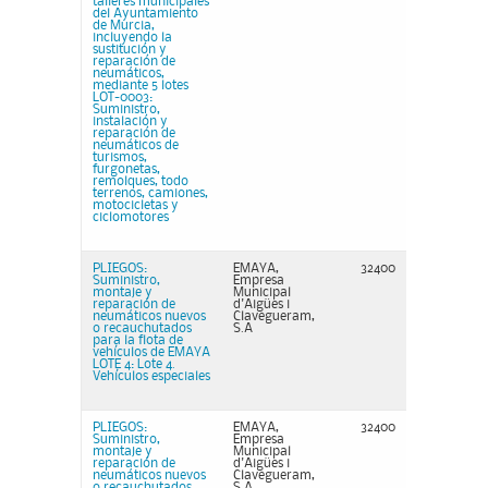
talleres municipales
del Ayuntamiento
de Murcia,
incluyendo la
sustitución y
reparación de
neumáticos,
mediante 5 lotes
LOT-0003:
Suministro,
instalación y
reparación de
neumáticos de
turismos,
furgonetas,
remolques, todo
terrenos, camiones,
motocicletas y
ciclomotores
PLIEGOS:
EMAYA,
32400
Suministro,
Empresa
montaje y
Municipal
reparación de
d'Aigües i
neumáticos nuevos
Clavegueram,
o recauchutados
S.A
para la flota de
vehículos de EMAYA
LOTE 4: Lote 4.
Vehículos especiales
PLIEGOS:
EMAYA,
32400
Suministro,
Empresa
montaje y
Municipal
reparación de
d'Aigües i
neumáticos nuevos
Clavegueram,
o recauchutados
S.A