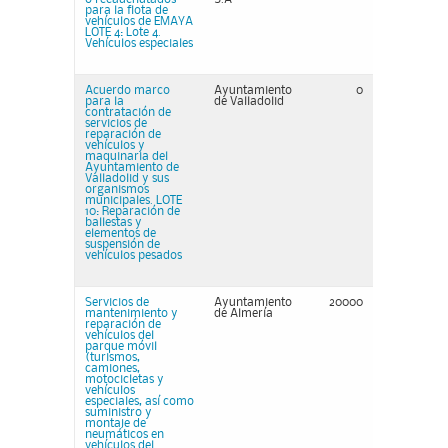
para la flota de
vehículos de EMAYA
LOTE 4: Lote 4.
Vehículos especiales
Acuerdo marco
Ayuntamiento
0
para la
de Valladolid
contratación de
servicios de
reparación de
vehículos y
maquinaria del
Ayuntamiento de
Valladolid y sus
organismos
municipales. LOTE
10: Reparación de
ballestas y
elementos de
suspensión de
vehículos pesados
Servicios de
Ayuntamiento
20000
mantenimiento y
de Almería
reparación de
vehículos del
parque móvil
(turismos,
camiones,
motocicletas y
vehículos
especiales, así como
suministro y
montaje de
neumáticos en
vehículos del