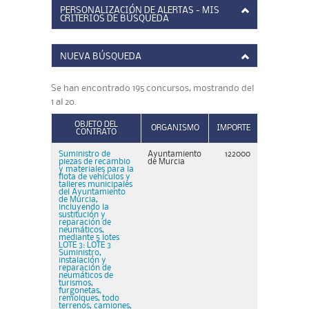
PERSONALIZACIÓN DE ALERTAS - MIS
CRITERIOS DE BÚSQUEDA
NUEVA BÚSQUEDA
Se han encontrado 195 concursos, mostrando del
1 al 20.
OBJETO DEL
ORGANISMO
IMPORTE
CONTRATO
Suministro de
Ayuntamiento
122000
piezas de recambio
de Murcia
y materiales para la
flota de vehículos y
talleres municipales
del Ayuntamiento
de Murcia,
incluyendo la
sustitución y
reparación de
neumáticos,
mediante 5 lotes
LOTE 3: LOTE 3
Suministro,
instalación y
reparación de
neumáticos de
turismos,
furgonetas,
remolques, todo
terrenos, camiones,