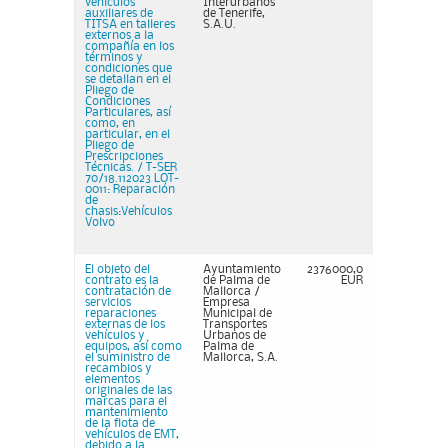
vehículos
Interurbanos
auxiliares de
de Tenerife,
TITSA en talleres
S.A.U.
externos a la
compañía en los
términos y
condiciones que
se detallan en el
Pliego de
Condiciones
Particulares, así
como, en
particular, en el
Pliego de
Prescripciones
Técnicas. / T-SER
70/18.112023 LOT-
0011: Reparación
de
chasis:Vehículos
Volvo
El objeto del
Ayuntamiento
2376000,0
contrato es la
de Palma de
EUR
contratación de
Mallorca /
servicios
Empresa
reparaciones
Municipal de
externas de los
Transportes
vehículos y
Urbanos de
equipos, así como
Palma de
el suministro de
Mallorca, S.A.
recambios y
elementos
originales de las
marcas para el
mantenimiento
de la flota de
vehículos de EMT,
debido a la