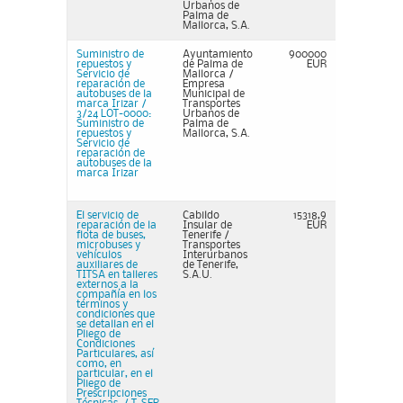
Urbanos de
Palma de
Mallorca, S.A.
Suministro de
Ayuntamiento
900000
repuestos y
de Palma de
EUR
Servicio de
Mallorca /
reparación de
Empresa
autobuses de la
Municipal de
marca Irizar /
Transportes
3/24 LOT-0000:
Urbanos de
Suministro de
Palma de
repuestos y
Mallorca, S.A.
Servicio de
reparación de
autobuses de la
marca Irizar
El servicio de
Cabildo
15318,9
reparación de la
Insular de
EUR
flota de buses,
Tenerife /
microbuses y
Transportes
vehículos
Interurbanos
auxiliares de
de Tenerife,
TITSA en talleres
S.A.U.
externos a la
compañía en los
términos y
condiciones que
se detallan en el
Pliego de
Condiciones
Particulares, así
como, en
particular, en el
Pliego de
Prescripciones