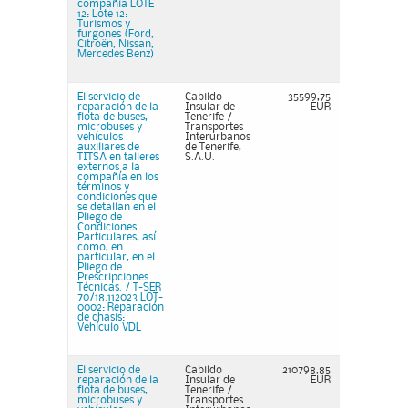
compañía LOTE
12: Lote 12:
Turismos y
furgones (Ford,
Citroën, Nissan,
Mercedes Benz)
El servicio de
Cabildo
35599,75
reparación de la
Insular de
EUR
flota de buses,
Tenerife /
microbuses y
Transportes
vehículos
Interurbanos
auxiliares de
de Tenerife,
TITSA en talleres
S.A.U.
externos a la
compañía en los
términos y
condiciones que
se detallan en el
Pliego de
Condiciones
Particulares, así
como, en
particular, en el
Pliego de
Prescripciones
Técnicas. / T-SER
70/18.112023 LOT-
0002: Reparación
de chasis:
Vehículo VDL
El servicio de
Cabildo
210798,85
reparación de la
Insular de
EUR
flota de buses,
Tenerife /
microbuses y
Transportes