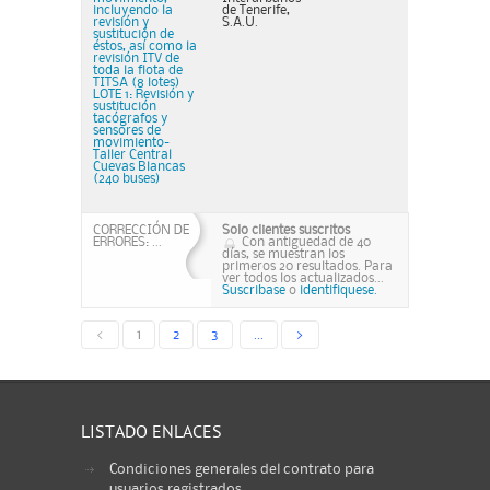
incluyendo la
de Tenerife,
revisión y
S.A.U.
sustitución de
éstos, así como la
revisión ITV de
toda la flota de
TITSA (8 lotes)
LOTE 1: Revisión y
sustitución
tacógrafos y
sensores de
movimiento-
Taller Central
Cuevas Blancas
(240 buses)
CORRECCIÓN DE
Solo clientes suscritos
ERRORES: ...
Con antiguedad de 40
días, se muestran los
primeros 20 resultados. Para
ver todos los actualizados...
Suscribase
o
identifiquese.
<
1
2
3
...
>
LISTADO ENLACES
Condiciones generales del contrato para
usuarios registrados