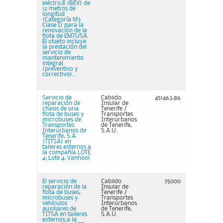
eléctrica (BEV) de
12 metros de
longitud
(Categoría M3
Clase I) para la
renovación de la
flota de EMTUSA.
El objeto incluye
la prestación del
servicio de
mantenimiento
integral
(preventivo y
correctivo)...
Servicio de
Cabildo
451463,86
reparación de
Insular de
chasis de una
Tenerife /
flota de buses y
Transportes
microbuses de
Interurbanos
Transportes
de Tenerife,
Interurbanos de
S.A.U.
Tenerife, S.A.
(TITSA) en
talleres externos a
la compañía LOTE
4: Lote 4: Vanhool
El servicio de
Cabildo
75000
reparación de la
Insular de
flota de buses,
Tenerife /
microbuses y
Transportes
vehículos
Interurbanos
auxiliares de
de Tenerife,
TITSA en talleres
S.A.U.
externos a la