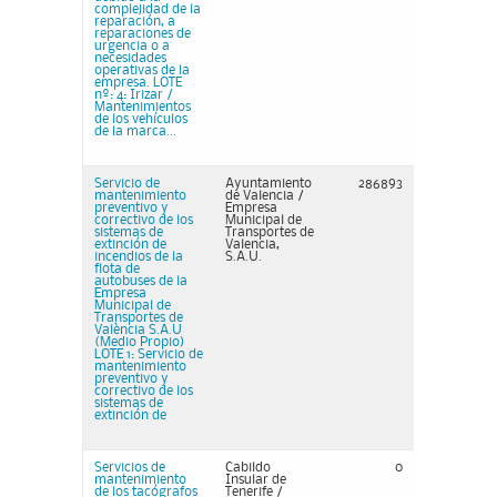
complejidad de la
reparación, a
reparaciones de
urgencia o a
necesidades
operativas de la
empresa. LOTE
nº: 4: Irizar /
Mantenimientos
de los vehículos
de la marca...
Servicio de
Ayuntamiento
286893
mantenimiento
de Valencia /
preventivo y
Empresa
correctivo de los
Municipal de
sistemas de
Transportes de
extinción de
Valencia,
incendios de la
S.A.U.
flota de
autobuses de la
Empresa
Municipal de
Transportes de
València S.A.U
(Medio Propio)
LOTE 1: Servicio de
mantenimiento
preventivo y
correctivo de los
sistemas de
extinción de
Servicios de
Cabildo
0
mantenimiento
Insular de
de los tacógrafos
Tenerife /