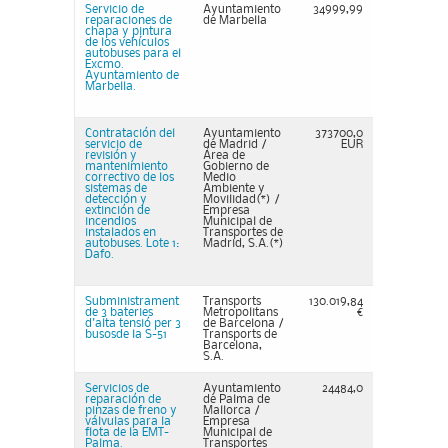
Servicio de
Ayuntamiento
34999,99
reparaciones de
de Marbella
chapa y pintura
de los vehículos
autobuses para el
Excmo.
Ayuntamiento de
Marbella.
Contratación del
Ayuntamiento
373700,0
servicio de
de Madrid /
EUR
revisión y
Área de
mantenimiento
Gobierno de
correctivo de los
Medio
sistemas de
Ambiente y
detección y
Movilidad(*) /
extinción de
Empresa
incendios
Municipal de
instalados en
Transportes de
autobuses. Lote 1:
Madrid, S.A.(*)
Dafo.
Subministrament
Transports
130.019,84
de 3 bateries
Metropolitans
€
d'alta tensió per 3
de Barcelona /
busosde la S-51
Transports de
Barcelona,
S.A.
Servicios de
Ayuntamiento
24484,0
reparación de
de Palma de
pinzas de freno y
Mallorca /
válvulas para la
Empresa
flota de la EMT-
Municipal de
Palma.
Transportes