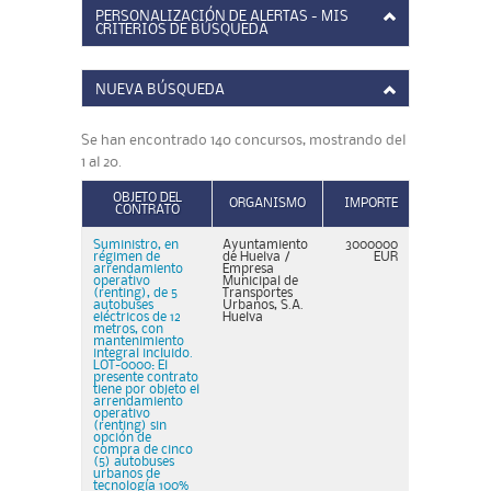
PERSONALIZACIÓN DE ALERTAS - MIS
CRITERIOS DE BÚSQUEDA
NUEVA BÚSQUEDA
Se han encontrado 140 concursos, mostrando del
1 al 20.
OBJETO DEL
ORGANISMO
IMPORTE
CONTRATO
Suministro, en
Ayuntamiento
3000000
régimen de
de Huelva /
EUR
arrendamiento
Empresa
operativo
Municipal de
(renting), de 5
Transportes
autobuses
Urbanos, S.A.
eléctricos de 12
Huelva
metros, con
mantenimiento
integral incluido.
LOT-0000: El
presente contrato
tiene por objeto el
arrendamiento
operativo
(renting) sin
opción de
compra de cinco
(5) autobuses
urbanos de
tecnología 100%