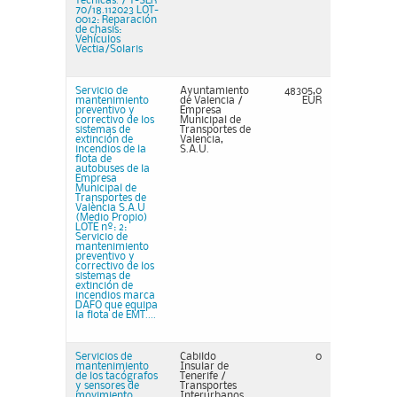
Técnicas. / T-SER
70/18.112023 LOT-
0012: Reparación
de chasis:
Vehículos
Vectia/Solaris
Servicio de
Ayuntamiento
48305,0
mantenimiento
de Valencia /
EUR
preventivo y
Empresa
correctivo de los
Municipal de
sistemas de
Transportes de
extinción de
Valencia,
incendios de la
S.A.U.
flota de
autobuses de la
Empresa
Municipal de
Transportes de
València S.A.U
(Medio Propio)
LOTE nº: 2:
Servicio de
mantenimiento
preventivo y
correctivo de los
sistemas de
extinción de
incendios marca
DAFO que equipa
la flota de EMT....
Servicios de
Cabildo
0
mantenimiento
Insular de
de los tacógrafos
Tenerife /
y sensores de
Transportes
movimiento,
Interurbanos