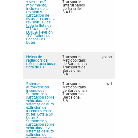
y sensores de
Transportes
movimiento,
Interurbanos
incluyendo la
de Tenerife,
revisión y
S.A.U.
sustitución de
éstos, así como la
revisión ITV de
toda la flota de
TITSA (8 lotes)
LOTE 6: Revisión
ITV- Taller Los
Rodeos (121
buses)
Neteja de
Transports
70400
radiadors de
Metropolitans
refrigeració busos
de Barcelona /
flota de TB
Transports de
Barcelona,
S.A.
Sistemas
Transports
n/d
autoextinción
Metropolitans
incendios /
de Barcelona /
Suministro y
Transports de
sustitución sobre
Barcelona,
vehículos de 71
S.A.
sistemas de auto
extinción de
incendios en los
buses. Lote 2: 20
buses /
Suministro y
sustitución sobre
vehículos de 71
sistemas de auto
extinción de