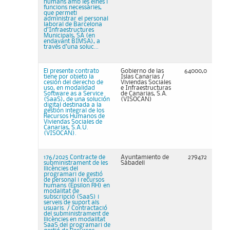
humans amb les eines i
funcions necessàries,
que permeti
administrar el personal
laboral de Barcelona
d’Infraestructures
Municipals, SA (en
endavant BIMSA), a
través d’una soluc...
El presente contrato
Gobierno de las
64000,0
tiene por objeto la
Islas Canarias /
cesión del derecho de
Viviendas Sociales
uso, en modalidad
e Infraestructuras
Software as a Service
de Canarias, S.A.
(SaaS), de una solución
(VISOCAN)
digital destinada a la
gestión integral de los
Recursos Humanos de
Viviendas Sociales de
Canarias, S.A.U.
(VISOCAN).
176/2025 Contracte de
Ayuntamiento de
279472
subministrament de les
Sabadell
llicències del
programari de gestió
de personal i recursos
humans (Epsilon RH) en
modalitat de
subscripció (SaaS) i
serveis de suport als
usuaris. / Contractació
del subministrament de
llicències en modalitat
SaaS del programari de