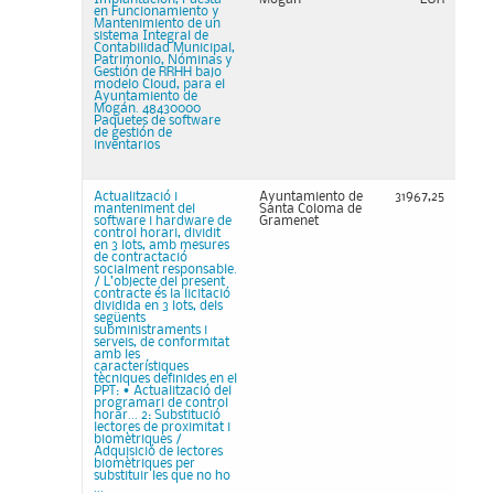
en Funcionamiento y
Mantenimiento de un
sistema Integral de
Contabilidad Municipal,
Patrimonio, Nóminas y
Gestión de RRHH bajo
modelo Cloud, para el
Ayuntamiento de
Mogán. 48430000
Paquetes de software
de gestión de
inventarios
Actualització i
Ayuntamiento de
31967,25
manteniment del
Santa Coloma de
software i hardware de
Gramenet
control horari, dividit
en 3 lots, amb mesures
de contractació
socialment responsable.
/ L’objecte del present
contracte és la licitació
dividida en 3 lots, dels
següents
subministraments i
serveis, de conformitat
amb les
característiques
tècniques definides en el
PPT: • Actualització del
programari de control
horar... 2: Substitució
lectores de proximitat i
biomètriques /
Adquisició de lectores
biomètriques per
substituir les que no ho
...