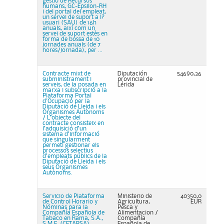
gestió de Recursos
humans, GC-Epsilon-RH
i del portal del empleat,
un servei de suport a l?
usuari (SAU) de 16h
anuals, així com un
servei de suport estès en
forma de bossa de 10
jornades anuals (de 7
hores/jornada), per ...
Contracte mixt de
Diputación
54690,36
subministrament i
provincial de
serveis, de la posada en
Lérida
marxa i subscripció a la
Plataforma Portal
d'Ocupació per la
Diputació de Lleida i els
Organismes Autònoms
/ L’objecte del
contracte consisteix en
l’adquisició d’un
sistema d’informació
que singularment
permeti gestionar els
processos selectius
d’empleats públics de la
Diputació de Lleida i els
seus Organismes
Autònoms.
Servicio de Plataforma
Ministerio de
40350,0
de Control Horario y
Agricultura,
EUR
Nóminas para la
Pesca y
Compañía Española de
Alimentacion /
Tabaco en Rama, S.A.,
Compañía
S.M.E. (CETARSA)
Española de