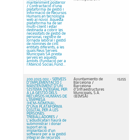
manteniment posterior
/ Contractació d'una
plataforma de gestió i
informació de Recursos
Humans en tecnologia
web al núvol. Aquesta
plataforma ha de ser
multi-client i estar
destinada a cobrir les
necessitats de gestió de
personal, registre de
jornada laboral i gestió
de nòmines de cinc
entitats diferents, a les
quals Reus Serveis
Municipals SA presta
serveis en aquests
àmbits (Fundació per a
l'Atenció Social; Fund...
200.2025.002 - SERVEIS
Ayuntamiento de
15255
D’IMPLEMENTACIÓ I
Barcelona /
MANTENIMENT D’UN
Barcelona
SISTEMA INTEGRAL PER
d'Infraestructures
A LA GESTIÓ DELS
Municipals, S.A.
RECURSOS HUMANS DE
(BIMSA)
L’EMPRESA
(HCM+NÒMINA),
D’UNA PLATAFORMA
DIGITAL PER A LES
PERSONES
TREBALLADORES /
L’adjudicatari haurà de
subministrar i donar
suport en la
implantació d’un
software per a la gestió
integral de recursos