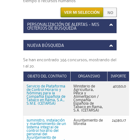
tiempo o recursos humanos
VER MI SELECCIÓN
PERSONALIZACIÓN DE ALERTAS - MIS
CRITERIOS DE BÚSQUEDA
NUEVA BÚSQUEDA
Se han encontrado 366 concursos, mostrando del
1 al 20.
OBJETO DEL CONTRATO
ORGANISMO
IMPORTE
Servicio de Plataforma
Ministerio de
40350,0
de Control Horario y
Agricultura,
Nóminas para la
Pesca y
Compañía Española de
Alimentacion /
Tabaco en Rama, S.A.,
Compañía
S.M.E. (CETARSA)
Española de
Tabaco en Rama,
S.A. (CETARSA)
suministro, instalación
Ayuntamiento de
24380,17
y mantenimiento de un
Morella
sistema integral de
control horario del
personal del
Ayuntamiento de