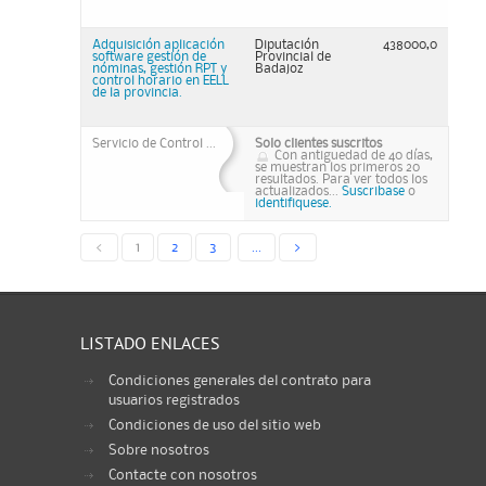
Adquisición aplicación
Diputación
438000,0
software gestión de
Provincial de
nóminas, gestión RPT y
Badajoz
control horario en EELL
de la provincia.
Servicio de Control ...
Solo clientes suscritos
Con antiguedad de 40 días,
se muestran los primeros 20
resultados. Para ver todos los
actualizados...
Suscribase
o
identifiquese.
<
1
2
3
...
>
LISTADO ENLACES
Condiciones generales del contrato para
usuarios registrados
Condiciones de uso del sitio web
Sobre nosotros
Contacte con nosotros