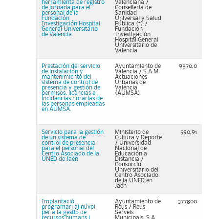
herramienta de registro
Valenciana /
de jornada para el
Conselleria de
personal de la
Sanidad
Fundación
Universal y Salud
Investigación Hospital
Pública (*) /
General Universitario
Fundación
de Valencia
Investigación
Hospital General
Universitario de
Valencia
Prestación del servicio
Ayuntamiento de
9870,0
de instalación y
Valencia / S.A.M.
mantenimiento del
Actuaciones
sistema de control de
Urbanas de
presencia y gestión de
Valencia
permisos, licencias e
(AUMSA)
incidencias horarias de
las personas empleadas
en AUMSA.
Servicio para la gestión
Ministerio de
590,91
de un sistema de
Cultura y Deporte
control de presencia
/ Universidad
para el personal del
Nacional de
Centro Asociado de la
Educación a
UNED de Jaén
Distancia /
Consorcio
Universitario del
Centro Asociado
de la UNED en
Jaén
Implantació
Ayuntamiento de
377800
programari al núvol
Reus / Reus
per a la gestió de
Serveis
recursos humans i
Municipals, S.A.