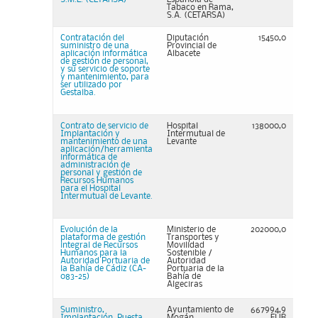
Tabaco en Rama,
S.A. (CETARSA)
Contratación del
Diputación
15450,0
suministro de una
Provincial de
aplicación informática
Albacete
de gestión de personal,
y su servicio de soporte
y mantenimiento, para
ser utilizado por
Gestalba.
Contrato de servicio de
Hospital
138000,0
Implantación y
Intermutual de
mantenimiento de una
Levante
aplicación/herramienta
informática de
administración de
personal y gestión de
Recursos Humanos
para el Hospital
Intermutual de Levante.
Evolución de la
Ministerio de
202000,0
plataforma de gestión
Transportes y
integral de Recursos
Movilidad
Humanos para la
Sostenible /
Autoridad Portuaria de
Autoridad
la Bahía de Cádiz (CA-
Portuaria de la
083-25)
Bahía de
Algeciras
Suministro,
Ayuntamiento de
667994,9
Implantación, Puesta
Mogán
EUR