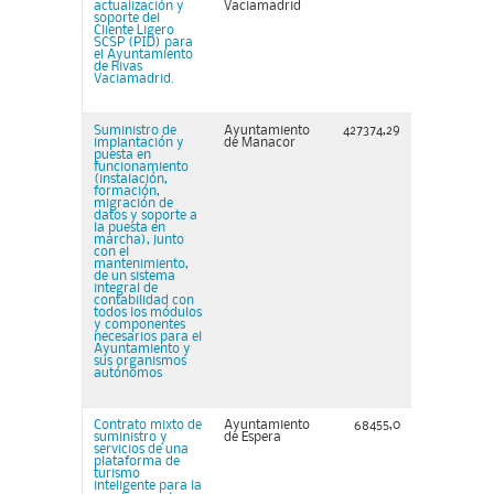
actualización y
Vaciamadrid
soporte del
Cliente Ligero
SCSP (PID) para
el Ayuntamiento
de Rivas
Vaciamadrid.
Suministro de
Ayuntamiento
427374,29
implantación y
de Manacor
puesta en
funcionamiento
(instalación,
formación,
migración de
datos y soporte a
la puesta en
marcha), junto
con el
mantenimiento,
de un sistema
integral de
contabilidad con
todos los módulos
y componentes
necesarios para el
Ayuntamiento y
sus organismos
autónomos
Contrato mixto de
Ayuntamiento
68455,0
suministro y
de Espera
servicios de una
plataforma de
turismo
inteligente para la