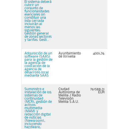
El sistema deberá
cubrir un
conjunto de
funcionalidades
esenciales sin
constituir una
lista cerrada
incluirán al
menos las
siguientes:
Gestión general
de zonas sectores
y tarifas. Gesti...
Adquisición de un
Ayuntamiento
4001,76
software (SAAS)
de Xirivella
para la gestión de
la agencia de
colocación de la
agencia de
desarrollo local
mediante SAAS
Suministro e
Ciudad
761588,31
instalación de los
Autónoma de
EUR
sistemas de
Melilla / Radio
continuidad
Televisión
(MCR), gestión de
Melilla S.A.U.
activos
multimedia
(MAM) y
redacción digital
de noticias
(Newsroom),
incluyendo
hardware,