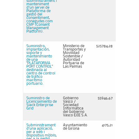
subministrament i
manteniment
d'un servei de
Plataforma de
gestió del
consentiment,
conegudes com
CMP (Consent
Management
Platform).
Suministro,
Ministerio de
525784,28
implantación,
Transportes y
soporte y
Movilidad
mantenimiento
Sostenible /
de una
Autoridad
"PLATAFORMA
Portuaria de
PORT CONTROL"
Las Palmas
destinada al
centro de control
de tráfico
marítimo
portuario.
Suministro de
Gobierno
55946,67
Licenciamiento de
Vasco /
Slack Enterprise
Sociedad
Grid
Informática
del Gobierno
Vasco EJIE S.A.
Subministrament
Ayuntamiento
4175,21
d'una aplicació,
de Girona
per a web i
dispositius mòbils,
per a la gestió