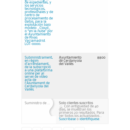
de expedientes, y
los servicios
tecnológicos,
profesionales y de
centro de
procesamiento de
datos, para la
explotación bajo
modelo _Cloud_
o “en la nube” por
el Ayuntamiento
de Rivas
Vaciamadrid.
LOT-0000:
Subministrament,
Ayuntamiento
8800
en règim
de Cerdanyola
d’arrendament,
del Vallès
de la subscripció
a una plataforma
online per al
servei de vídeo
acta de
l’Ajuntament de
Cerdanyola del
Vallès.
Suministro de ...
Solo clientes suscritos
Con antiguedad de 40
días, se muestran los
primeros 20 resultados. Para
ver todos los actualizados...
Suscribase
o
identifiquese.