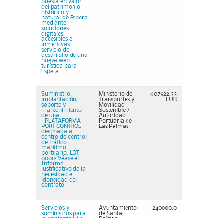
puesta en valor
del patrimonio
histórico y
natural de Espera
mediante
soluciones
digitales,
accesibles e
inmersivas.
servicio de
desarrollo de una
nueva web
turística para
Espera.
Suministro,
Ministerio de
607922,33
implantación,
Transportes y
EUR
soporte y
Movilidad
mantenimiento
Sostenible /
de una
Autoridad
_PLATAFORMA
Portuaria de
PORT CONTROL_
Las Palmas
destinada al
centro de control
de tráfico
marítimo
portuario. LOT-
0000: Véase el
Informe
justificativo de la
necesidad e
idoneidad del
contrato
Servicios y
Ayuntamiento
240000,0
suministros para
de Santa