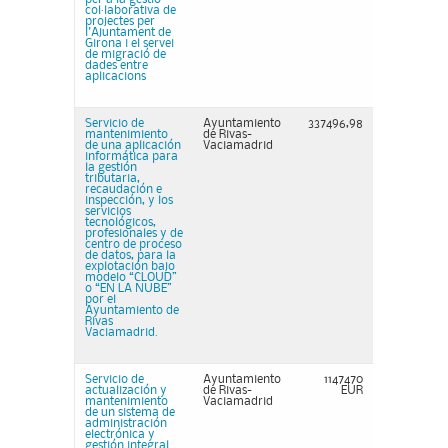
col·laborativa de
projectes per
l'Ajuntament de
Girona i el servei
de migració de
dades entre
aplicacions
Servicio de
Ayuntamiento
337496,98
mantenimiento
de Rivas-
de una aplicación
Vaciamadrid
informática para
la gestión
tributaria,
recaudación e
inspección, y los
servicios
tecnológicos,
profesionales y de
centro de proceso
de datos, para la
explotación bajo
modelo “CLOUD”
o “EN LA NUBE”
por el
Ayuntamiento de
Rivas
Vaciamadrid.
Servicio de
Ayuntamiento
1147470
actualización y
de Rivas-
EUR
mantenimiento
Vaciamadrid
de un sistema de
administración
electrónica y
gestión integral