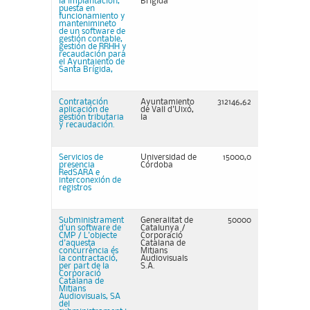
la implantación,
Brígida
puesta en
funcionamiento y
mantenimineto
de un software de
gestión contable,
gestión de RRHH y
recaudación para
el Ayuntaiento de
Santa Brígida,
Contratación
Ayuntamiento
312146,62
aplicación de
de Vall d'Uixó,
gestión tributaria
la
y recaudación.
Servicios de
Universidad de
15000,0
presencia
Córdoba
RedSARA e
interconexión de
registros
Subministrament
Generalitat de
50000
d'un software de
Catalunya /
CMP / L'objecte
Corporació
d'aquesta
Catalana de
concurrència és
Mitjans
la contractació,
Audiovisuals
per part de la
S.A.
Corporació
Catalana de
Mitjans
Audiovisuals, SA
del