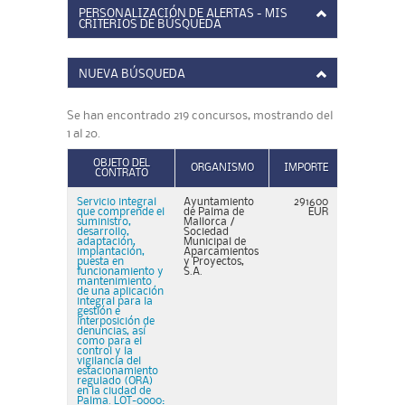
PERSONALIZACIÓN DE ALERTAS - MIS
CRITERIOS DE BÚSQUEDA
NUEVA BÚSQUEDA
Se han encontrado 219 concursos, mostrando del
1 al 20.
OBJETO DEL
ORGANISMO
IMPORTE
CONTRATO
Servicio integral
Ayuntamiento
291600
que comprende el
de Palma de
EUR
suministro,
Mallorca /
desarrollo,
Sociedad
adaptación,
Municipal de
implantación,
Aparcamientos
puesta en
y Proyectos,
funcionamiento y
S.A.
mantenimiento
de una aplicación
integral para la
gestión e
interposición de
denuncias, así
como para el
control y la
vigilancia del
estacionamiento
regulado (ORA)
en la ciudad de
Palma. LOT-0000: