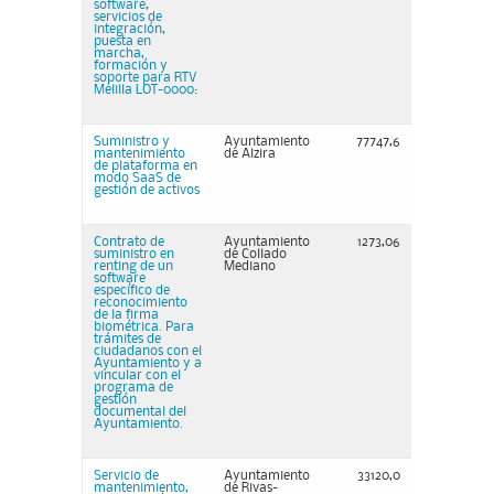
software,
servicios de
integración,
puesta en
marcha,
formación y
soporte para RTV
Melilla LOT-0000:
Suministro y
Ayuntamiento
77747,6
mantenimiento
de Alzira
de plataforma en
modo SaaS de
gestión de activos
Contrato de
Ayuntamiento
1273,06
suministro en
de Collado
renting de un
Mediano
software
específico de
reconocimiento
de la firma
biométrica. Para
trámites de
ciudadanos con el
Ayuntamiento y a
vincular con el
programa de
gestión
documental del
Ayuntamiento.
Servicio de
Ayuntamiento
33120,0
mantenimiento,
de Rivas-