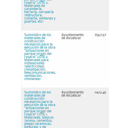
rosario” LOTE 3:
Materiales de
carpintería,
herrería, cerrajería
(estructura,
cubierta, ventanas y
puertas, etc)
Suministro de los
Ayuntamiento
7567,57
materiales de
de Alcuéscar
construcción
necesarios para la
ejecución de la obra
“actuaciones en
parque virgen del
rosario” LOTE 2:
Materiales para
instalaciones
(electricidad,
climatización,
telecomunicaciones,
ventilación,
chimenea)
Suministro de los
Ayuntamiento
11612,45
materiales de
de Alcuéscar
construcción
necesarios para la
ejecución de la obra
“actuaciones en
parque virgen del
rosario” LOTE 1:
Materiales. básicos
(arena, cementos,
piezas ceramicas,
pinturas) y de