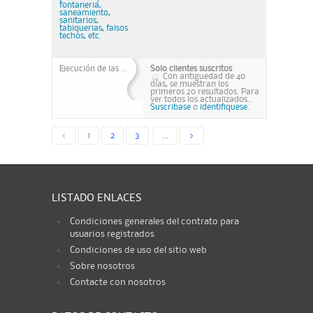
fontaneria,
saneamiento,
sanitarios,
tabiquerias, falsos
techos, etc.
Ejecución de las ...
Solo clientes suscritos
Con antiguedad de 40
días, se muestran los
primeros 20 resultados. Para
ver todos los actualizados...
Suscribase
o
identifiquese.
<
1
2
3
...
>
LISTADO ENLACES
Condiciones generales del contrato para
usuarios registrados
Condiciones de uso del sitio web
Sobre nosotros
Contacte con nosotros