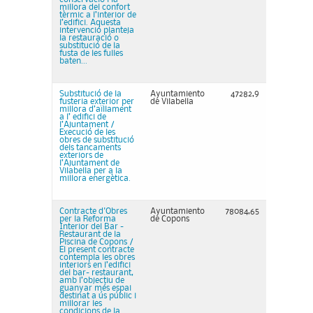
millora del confort
tèrmic a l’interior de
l’edifici. Aquesta
intervenció planteja
la restauració o
substitució de la
fusta de les fulles
baten...
Substitució de la
Ayuntamiento
47282,9
fusteria exterior per
de Vilabella
millora d’aïllament
a l’ edifici de
l’Ajuntament /
Execució de les
obres de substitució
dels tancaments
exteriors de
l’Ajuntament de
Vilabella per a la
millora energètica.
Contracte d'Obres
Ayuntamiento
78084,65
per la Reforma
de Copons
Interior del Bar -
Restaurant de la
Piscina de Copons /
El present contracte
contempla les obres
interiors en l’edifici
del bar- restaurant,
amb l’objectiu de
guanyar més espai
destinat a ús públic i
millorar les
condicions de la