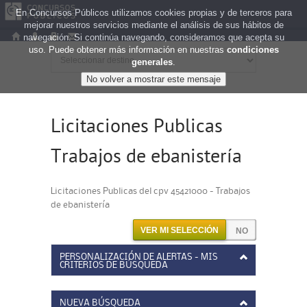
En Concursos Públicos utilizamos cookies propias y de terceros para
mejorar nuestros servicios mediante el análisis de sus hábitos de
navegación. Si continúa navegando, consideramos que acepta su
uso. Puede obtener más información en nuestras
condiciones
generales
.
Licitaciones Publicas
Trabajos de ebanistería
Licitaciones Publicas del cpv 45421000 - Trabajos
de ebanistería
VER MI SELECCIÓN
PERSONALIZACIÓN DE ALERTAS - MIS
CRITERIOS DE BÚSQUEDA
NUEVA BÚSQUEDA