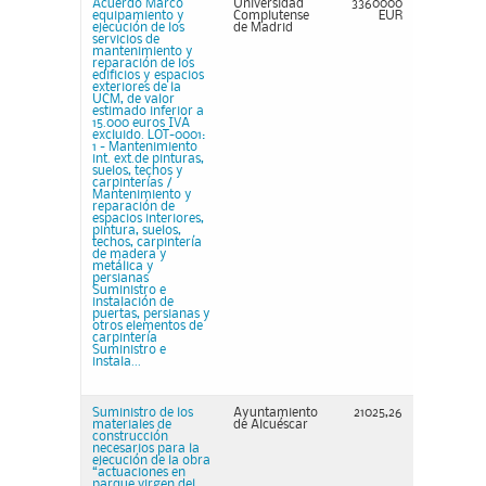
Acuerdo Marco
Universidad
3360000
equipamiento y
Complutense
EUR
ejecución de los
de Madrid
servicios de
mantenimiento y
reparación de los
edificios y espacios
exteriores de la
UCM, de valor
estimado inferior a
15.000 euros IVA
excluido. LOT-0001:
1 - Mantenimiento
int. ext.de pinturas,
suelos, techos y
carpinterías /
Mantenimiento y
reparación de
espacios interiores,
pintura, suelos,
techos, carpintería
de madera y
metálica y
persianas
Suministro e
instalación de
puertas, persianas y
otros elementos de
carpintería
Suministro e
instala...
Suministro de los
Ayuntamiento
21025,26
materiales de
de Alcuéscar
construcción
necesarios para la
ejecución de la obra
“actuaciones en
parque virgen del