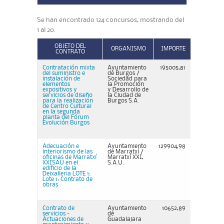
Se han encontrado 124 concursos, mostrando del
1 al 20.
OBJETO DEL
ORGANISMO
IMPORTE
CONTRATO
Contratación mixta
Ayuntamiento
195005,81
del suministro e
de Burgos /
instalación de
Sociedad para
elementos
la Promoción
expositivos y
y Desarrollo de
servicios de diseño
la Ciudad de
para la realización
Burgos S.A.
de Centro Cultural
en la segunda
planta del Fórum
Evolución Burgos
Adecuación e
Ayuntamiento
129904,98
interiorismo de las
de Marratxí /
oficinas de Marratxí
Marratxí XXI,
XXISAU en el
S.A.U.
edificio de la
Deixalleria LOTE 1:
Lote 1: Contrato de
obras
Contrato de
Ayuntamiento
10652,89
servicios -
de
Actuaciones de
Guadalajara