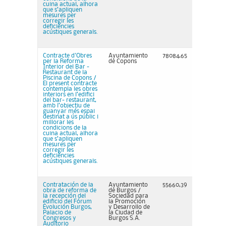
cuina actual, alhora
que s’apliquen
mesures per
corregir les
deficiències
acústiques generals.
Contracte d'Obres
Ayuntamiento
78084,65
per la Reforma
de Copons
Interior del Bar -
Restaurant de la
Piscina de Copons /
El present contracte
contempla les obres
interiors en l’edifici
del bar- restaurant,
amb l’objectiu de
guanyar més espai
destinat a ús públic i
millorar les
condicions de la
cuina actual, alhora
que s’apliquen
mesures per
corregir les
deficiències
acústiques generals.
Contratación de la
Ayuntamiento
55660,39
obra de reforma de
de Burgos /
la recepción del
Sociedad para
edificio del Fórum
la Promoción
Evolución Burgos,
y Desarrollo de
Palacio de
la Ciudad de
Congresos y
Burgos S.A.
Auditorio