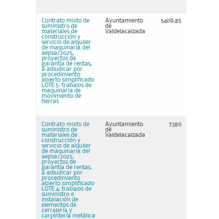
Contrato mixto de
Ayuntamiento
5409,85
suministro de
de
materiales de
Valdelacalzada
construcción y
servicio de alquiler
de maquinaria del
aepsa/2025,
proyectos de
garantía de rentas,
a adjudicar por
procedimiento
abierto simplificado
LOTE 5: trabajos de
maquinaria de
movimiento de
tierras
Contrato mixto de
Ayuntamiento
7380
suministro de
de
materiales de
Valdelacalzada
construcción y
servicio de alquiler
de maquinaria del
aepsa/2025,
proyectos de
garantía de rentas,
a adjudicar por
procedimiento
abierto simplificado
LOTE 4: trabajos de
suministro e
instalación de
elementos de
cerrajería y
carpintería metálica