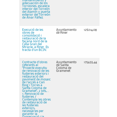
mantenimiento y
adecuación de los
Torreones: escalera
interior del Torreón
del Alamín y puerta
exterior del Torreón
de Álvar Fáñez.
Execució de les
Ayuntamiento
129214,08
obres de
de Riner
consolidació i
restauració de la
façana nord de la
Casa Gran del
Miracle, a Riner. Es
tracta d'un BCIN.
Contracte d'obres
Ayuntamiento
175655,44
referents al
de Santa
"Projecte executiu
Coloma de
de renovació de les
Gramenet
fusteries exteriors i
restauració del
paviment de mosaic
de l'accés a Can
Roig i Torres a
Santa Coloma de
Gramenet", 2 lots,...
1: Renovació de
fusteries /
Contempla les obres
de restauració de
les fusteries
exteriors,
necessàries per
garantir la
conservació i la