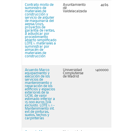
Contrato mixto de
Ayuntamiento
4696
suministro de
de
materiales de
Valdelacalzada
construcción y
servicio de alquiler
de maquinaria del
aepsa/2025,
proyectos de
garantía de rentas,
a adjudicar por
procedimiento
abierto simplificado
LOTE 1: materiales a
suministrar por
almacén de
materiales de
construcción
Acuerdo Marco
Universidad
1400000
equipamiento y
Complutense
ejecución de los
de Madrid
servicios de
mantenimiento y
reparación de los
edificios y espacios
exteriores de la
UCM, de valor
estimado inferior a
15.000 euros IVA
excluido. LOTE 1: 1 -
Mantenimiento int.
ext.de pinturas,
suelos, techos y
carpinterías