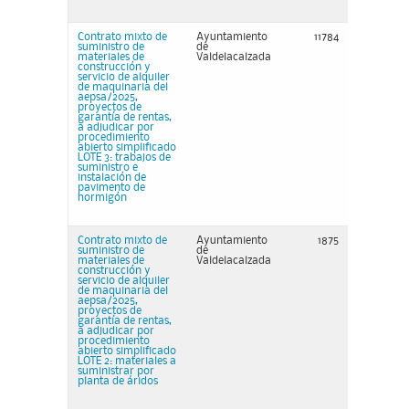
Contrato mixto de
Ayuntamiento
11784
suministro de
de
materiales de
Valdelacalzada
construcción y
servicio de alquiler
de maquinaria del
aepsa/2025,
proyectos de
garantía de rentas,
a adjudicar por
procedimiento
abierto simplificado
LOTE 3: trabajos de
suministro e
instalación de
pavimento de
hormigón
Contrato mixto de
Ayuntamiento
1875
suministro de
de
materiales de
Valdelacalzada
construcción y
servicio de alquiler
de maquinaria del
aepsa/2025,
proyectos de
garantía de rentas,
a adjudicar por
procedimiento
abierto simplificado
LOTE 2: materiales a
suministrar por
planta de áridos