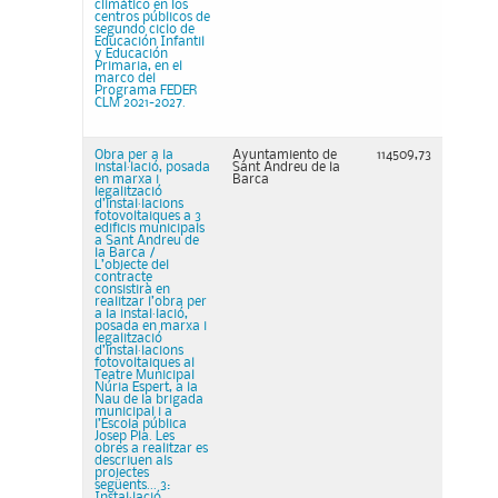
climático en los
centros públicos de
segundo ciclo de
Educación Infantil
y Educación
Primaria, en el
marco del
Programa FEDER
CLM 2021-2027.
Obra per a la
Ayuntamiento de
114509,73
instal·lació, posada
Sant Andreu de la
en marxa i
Barca
legalització
d’instal·lacions
fotovoltaiques a 3
edificis municipals
a Sant Andreu de
la Barca /
L’objecte del
contracte
consistirà en
realitzar l’obra per
a la instal·lació,
posada en marxa i
legalització
d’instal·lacions
fotovoltaiques al
Teatre Municipal
Núria Espert, a la
Nau de la brigada
municipal i a
l’Escola pública
Josep Pla. Les
obres a realitzar es
descriuen als
projectes
següents... 3:
Instal·lació