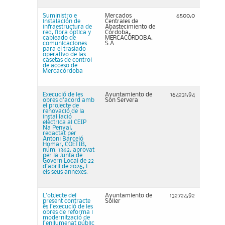
Suministro e
Mercados
6500,0
instalación de
Centrales de
infraestructura de
Abastecimiento de
red, fibra óptica y
Córdoba,
cableado de
MERCACÓRDOBA,
comunicaciones
S.A
para el traslado
operativo de las
casetas de control
de acceso de
Mercacórdoba
Execució de les
Ayuntamiento de
164231,94
obres d’acord amb
Son Servera
el projecte de
renovació de la
instal·lació
elèctrica al CEIP
Na Penyal,
redactat per
Antoni Barceló
Homar, COETIB,
núm. 1362, aprovat
per la Junta de
Govern Local de 22
d’abril de 2026, i
els seus annexes.
L'objecte del
Ayuntamiento de
132724,92
present contracte
Sóller
és l’execució de les
obres de reforma i
modernització de
l’enllumenat públic