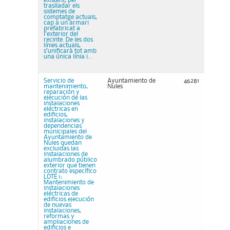
existent, per
traslladar els
sistemes de
comptatge actuals,
cap a un armari
prefabricat a
l’exterior del
recinte. De les dos
línies actuals,
s’unificarà tot amb
una única línia i...
Servicio de
Ayuntamiento de
46281
mantenimiento,
Nules
reparación y
ejecución de las
instalaciones
eléctricas en
edificios,
instalaciones y
dependencias
municipales del
Ayuntamiento de
Nules quedan
excluidas las
instalaciones de
alumbrado público
exterior que tienen
contrato específico
LOTE 1:
Mantenimiento de
instalaciones
eléctricas de
edificios ejecución
de nuevas
instalaciones,
reformas y
ampliaciones de
edificios e