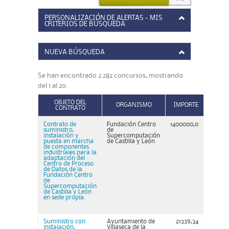
PERSONALIZACIÓN DE ALERTAS - MIS
CRITERIOS DE BÚSQUEDA
NUEVA BÚSQUEDA
Se han encontrado 2.282 concursos, mostrando
del 1 al 20.
OBJETO DEL
ORGANISMO
IMPORTE
CONTRATO
Contrato de
Fundación Centro
1400000,0
suministro,
de
instalación y
Supercomputación
puesta en marcha
de Castilla y León
de componentes
industriales para la
adaptación del
Centro de Proceso
de Datos de la
Fundación Centro
de
Supercomputación
de Castilla y León
en sede propia.
Suministro con
Ayuntamiento de
21339,34
instalación,
Villaseca de la