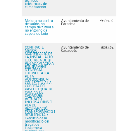
técnicos
(eléctricos, de
climatización...
Mellora no centro
Ayuntamiento de
79398,59
de saúde, no
Paradela
campo de fútbol e
no entorno da
capela do Loio
CONTRACTE
Ayuntamiento de
15051,94
MENOR
Cadaqués
MODIFICACIÓ DE
LA INSTAL·LACIÓ
ELÈCTRICA DE BT
PER ADAPTACIÓ A
EQUIPAMENT
D’ENERGIA
FOTOVOLTAICA
PER A
AUTOCONSUM
COL·LECTIU A LA
COBERTA DEL
PAVELLÓ QUATRE
CAMINS DE
CADAQUÉS
ACTUACIÓ
INCLOSA DINS EL
PLA DE
RECUPERACIÓ,
TRANSFORMACIÓ I
RESILIÈNCIA /
Execució de la
modificació del
traçat de
l’escomesa