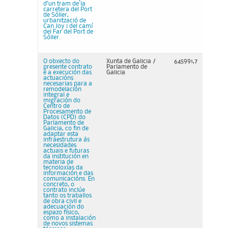
d’un tram de la
carretera del Port
de Sóller,
urbanització de
Can Joy i del camí
del Far del Port de
Sóller.
O obxecto do
Xunta de Galicia /
645991,7
presente contrato
Parlamento de
é a execución das
Galicia
actuacións
necesarias para a
remodelación
integral e
migración do
Centro de
Procesamento de
Datos (CPD) do
Parlamento de
Galicia, co fin de
adaptar esta
infraestrutura ás
necesidades
actuais e futuras
da institución en
materia de
tecnoloxías da
información e das
comunicacións. En
concreto, o
contrato inclúe
tanto os traballos
de obra civil e
adecuación do
espazo físico,
como a instalación
de novos sistemas