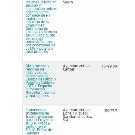
pruebas, puesta en
Sagra
servicio y
legalización ante el
órgano o ente
competente en
materia de
industria de la
Comunidad
Autónoma de
Castilla-La Mancha
de un único punto
de recarga
semirrápida, con
dos conexiones de
22 kW y potencia
total de 44 kW.
Obra mejora y
Ayuntamiento de
65099,88
reforma de
Caniles
instalaciones
deportivas en
Campo de Fútbol y
Pabellón Cubierto
LOTE 2: Pequeña
iluminación
(Pabellón), sonido
y marcadores
Suministro e
Ayuntamiento de
45500,0
Instalación de
Elche / Aigües i
Instrumentación
Sanejament d'Elx,
para el Proyecto
S.A.
IRIS (CPP2024-
011908) en el
P.N.M. El Clot de
Galvany