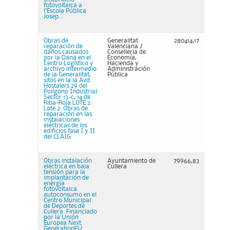
fotovoltaica a
l’Escola Pública
Josep...
Obras de
Generalitat
280414,17
reparación de
Valenciana /
daños causados
Conselleria de
por la Dana en el
Economía,
Centro Logístico y
Hacienda y
archivo intermedio
Administración
de la Generalitat,
Pública
sitos en la la Avd.
Hostalers 29 del
Polígono Industrial
Sector 13-c, 14 de
Riba-Roja LOTE 2:
Lote 2: Obras de
reparación en las
instalaciones
eléctricas de los
edificios fase I y II
del CLAIG
Obras instalación
Ayuntamiento de
79966,83
eléctrica en baja
Cullera
tensión para la
implantación de
energía
fotovoltaica
autoconsumo en el
Centro Municipal
de Deportes de
Cullera. Financiado
por la Unión
Europea Next
GenerationEU.