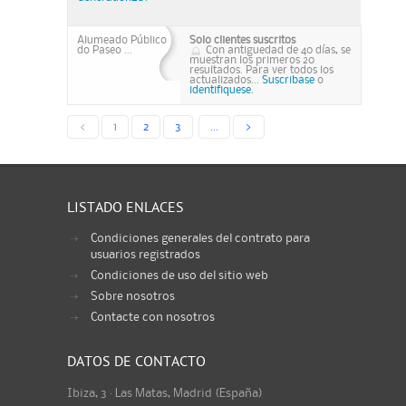
Alumeado Público
Solo clientes suscritos
do Paseo ...
Con antiguedad de 40 días, se
muestran los primeros 20
resultados. Para ver todos los
actualizados...
Suscribase
o
identifiquese.
<
1
2
3
...
>
LISTADO ENLACES
Condiciones generales del contrato para
usuarios registrados
Condiciones de uso del sitio web
Sobre nosotros
Contacte con nosotros
DATOS DE CONTACTO
Ibiza, 3 · Las Matas, Madrid (España)