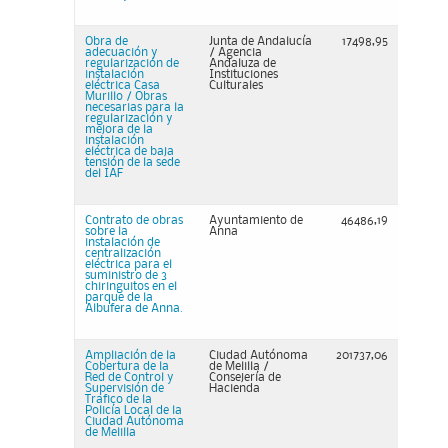
Obra de
Junta de Andalucía
17498,95
adecuación y
/ Agencia
regularización de
Andaluza de
instalación
Instituciones
eléctrica Casa
Culturales
Murillo / Obras
necesarias para la
regularización y
mejora de la
instalación
eléctrica de baja
tensión de la sede
del IAF
Contrato de obras
Ayuntamiento de
46486,19
sobre la
Anna
instalación de
centralización
eléctrica para el
suministro de 3
chiringuitos en el
parque de la
Albufera de Anna.
Ampliación de la
Ciudad Autónoma
201737,06
Cobertura de la
de Melilla /
Red de Control y
Consejería de
Supervisión de
Hacienda
Trafico de la
Policía Local de la
Ciudad Autónoma
de Melilla