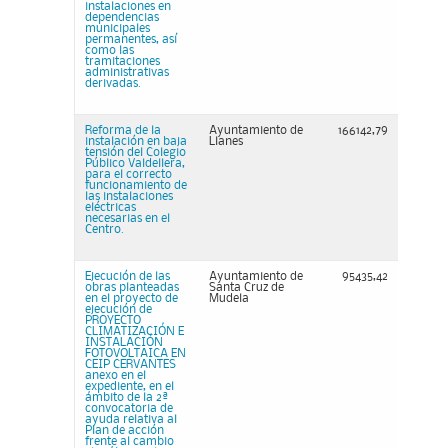
instalaciones en
dependencias
municipales
permanentes, así
como las
tramitaciones
administrativas
derivadas.
Reforma de la
Ayuntamiento de
166142,79
instalación en baja
Llanes
tensión del Colegio
Público Valdellera,
para el correcto
funcionamiento de
las instalaciones
eléctricas
necesarias en el
Centro.
Ejecución de las
Ayuntamiento de
95435,42
obras planteadas
Santa Cruz de
en el proyecto de
Mudela
ejecución de
PROYECTO
CLIMATIZACIÓN E
INSTALACIÓN
FOTOVOLTAICA EN
CEIP CERVANTES
anexo en el
expediente, en el
ámbito de la 2ª
convocatoria de
ayuda relativa al
Plan de acción
frente al cambio