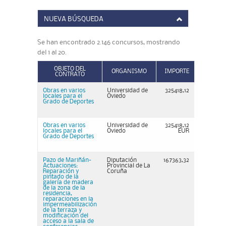
NUEVA BÚSQUEDA
Se han encontrado 2.146 concursos, mostrando
del 1 al 20.
OBJETO DEL
ORGANISMO
IMPORTE
CONTRATO
Obras en varios
Universidad de
325418,12
locales para el
Oviedo
Grado de Deportes
Obras en varios
Universidad de
325418,12
locales para el
Oviedo
EUR
Grado de Deportes
Pazo de Mariñán-
Diputación
167363,32
Actuaciones:
Provincial de La
Reparación y
Coruña
pintado de la
galería de madera
de la zona de la
residencia,
reparaciones en la
impermeabilización
de la terraza y
modificación del
acceso a la sala de