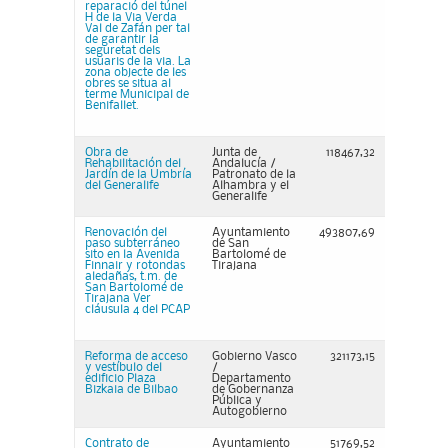
reparació del túnel
H de la Via Verda
Val de Zafán per tal
de garantir la
seguretat dels
usuaris de la via. La
zona objecte de les
obres se situa al
terme Municipal de
Benifallet.
Obra de
Junta de
118467,32
Rehabilitación del
Andalucía /
Jardín de la Umbría
Patronato de la
del Generalife
Alhambra y el
Generalife
Renovación del
Ayuntamiento
493807,69
paso subterráneo
de San
sito en la Avenida
Bartolomé de
Finnair y rotondas
Tirajana
aledañas, t.m. de
San Bartolomé de
Tirajana Ver
cláusula 4 del PCAP
Reforma de acceso
Gobierno Vasco
321173,15
y vestíbulo del
/
edificio Plaza
Departamento
Bizkaia de Bilbao
de Gobernanza
Pública y
Autogobierno
Contrato de
Ayuntamiento
51769,52