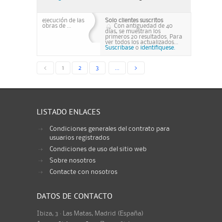
ejecución de las
Solo clientes suscritos
obras de ...
Con antiguedad de 40
días, se muestran los
primeros 20 resultados. Para
ver todos los actualizados...
Suscribase
o
identifiquese.
<
1
2
3
...
>
LISTADO ENLACES
Condiciones generales del contrato para
usuarios registrados
Condiciones de uso del sitio web
Sobre nosotros
Contacte con nosotros
DATOS DE CONTACTO
Ibiza, 3 · Las Matas, Madrid (España)