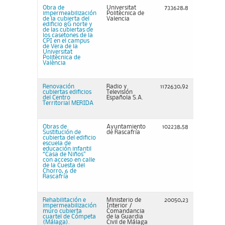
Obra de
Universitat
733628,8
impermeabilización
Politècnica de
de la cubierta del
Valencia
edificio 8G norte y
de las cubiertas de
los casetones de la
CPI en el campus
de Vera de la
Universitat
Politècnica de
València
Renovación
Radio y
1172630,92
cubiertas edificios
Televisión
del Centro
Española S.A.
Territorial MERIDA
Obras de
Ayuntamiento
102238,58
Sustitución de
de Rascafría
cubierta del edificio
escuela de
educación infantil
“Casa de Niños”
con acceso en calle
de la Cuesta del
Chorro, 6 de
Rascafría
Rehabilitación e
Ministerio de
20050,23
impermeabilización
Interior /
muro cubierta
Comandancia
cuartel de Cómpeta
de la Guardia
(Málaga).
Civil de Málaga