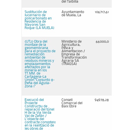
del Taibilla
Sustitución de
Ayuntamiento
106717,61
lucernario de
de Muela, La
policarbonato en
Residencia de
Mayores San
Roque (LA MUELA)
{UT2} Obra del
Ministerio de
66000,0
montaje de la
Agricultura,
geomembrana
Pesca y
para el proyecto de
Alimentacion /
remediación
Empresa de
ambiental de
Transformación
residuos mineros y
Agraria SA
emplazamientos
(TRAGSA)
afectados por la
minería en los
TT.MM. de
Cartagena-La
Unión "Conjunto 8-
Peña del Águila-
Zona 1"
Execució del
Consell
94978,28
Projecte
Comarcal del
Constructiu de
Baix Ebre
reparació del túnel
H de la Via Verda
Val de Zafán /
L’objecte del
contracte consisteix
en la realització de
les obres de