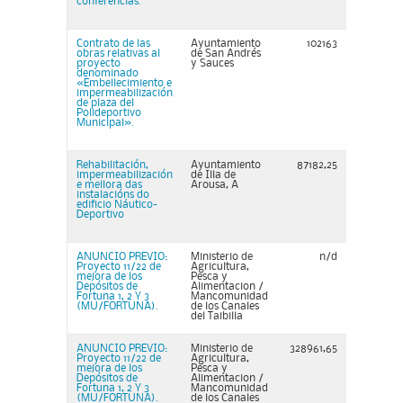
conferencias.
Contrato de las
Ayuntamiento
102163
obras relativas al
de San Andrés
proyecto
y Sauces
denominado
«Embellecimiento e
impermeabilización
de plaza del
Polideportivo
Municipal».
Rehabilitación,
Ayuntamiento
87182,25
impermeabilización
de Illa de
e mellora das
Arousa, A
instalacións do
edificio Náutico-
Deportivo
ANUNCIO PREVIO:
Ministerio de
n/d
Proyecto 11/22 de
Agricultura,
mejora de los
Pesca y
Depósitos de
Alimentacion /
Fortuna 1, 2 Y 3
Mancomunidad
(MU/FORTUNA).
de los Canales
del Taibilla
ANUNCIO PREVIO:
Ministerio de
328961,65
Proyecto 11/22 de
Agricultura,
mejora de los
Pesca y
Depósitos de
Alimentacion /
Fortuna 1, 2 Y 3
Mancomunidad
(MU/FORTUNA).
de los Canales