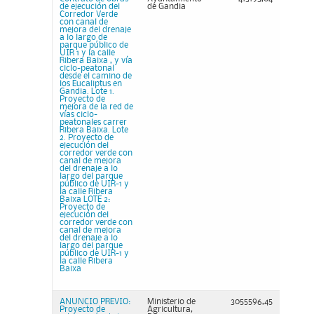
de ejecución del
de Gandia
Corredor Verde
con canal de
mejora del drenaje
a lo largo de
parque público de
UIR 1 y la calle
Ribera Baixa , y vía
ciclo-peatonal
desde el camino de
los Eucaliptus en
Gandia. Lote 1.
Proyecto de
mejora de la red de
vías ciclo-
peatonales carrer
Ribera Baixa. Lote
2. Proyecto de
ejecución del
corredor verde con
canal de mejora
del drenaje a lo
largo del parque
público de UIR-1 y
la calle Ribera
Baixa LOTE 2:
Proyecto de
ejecución del
corredor verde con
canal de mejora
del drenaje a lo
largo del parque
público de UIR-1 y
la calle Ribera
Baixa
ANUNCIO PREVIO:
Ministerio de
3055596,45
Proyecto de
Agricultura,