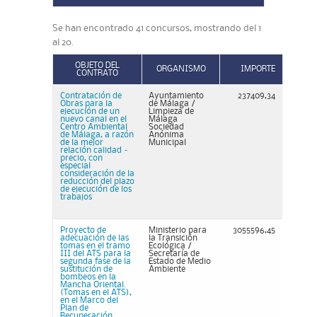
Se han encontrado 41 concursos, mostrando del 1
al 20.
OBJETO DEL
ORGANISMO
IMPORTE
CONTRATO
Contratación de
Ayuntamiento
237409,34
Obras para la
de Málaga /
ejecución de un
Limpieza de
nuevo canal en el
Málaga
Centro Ambiental
Sociedad
de Málaga, a razón
Anónima
de la mejor
Municipal
relación calidad –
precio, con
especial
consideración de la
reducción del plazo
de ejecución de los
trabajos
Proyecto de
Ministerio para
3055596,45
adecuación de las
la Transición
tomas en el tramo
Ecológica /
III del ATS para la
Secretaría de
segunda fase de la
Estado de Medio
sustitución de
Ambiente
bombeos en la
Mancha Oriental.
(Tomas en el ATS),
en el Marco del
Plan de
Recuperación,