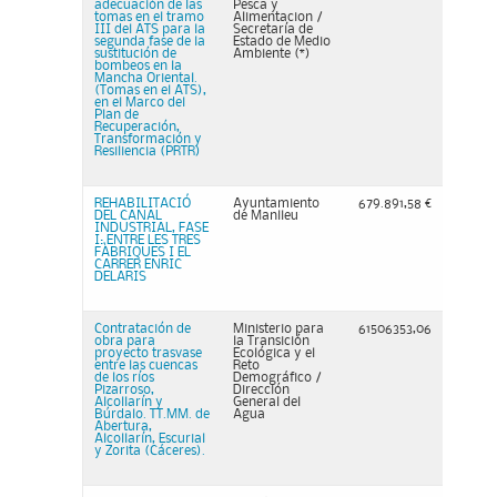
adecuación de las
Pesca y
tomas en el tramo
Alimentacion /
III del ATS para la
Secretaría de
segunda fase de la
Estado de Medio
sustitución de
Ambiente (*)
bombeos en la
Mancha Oriental.
(Tomas en el ATS),
en el Marco del
Plan de
Recuperación,
Transformación y
Resiliencia (PRTR)
REHABILITACIÓ
Ayuntamiento
679.891,58 €
DEL CANAL
de Manlleu
INDUSTRIAL, FASE
I: ENTRE LES TRES
FÀBRIQUES I EL
CARRER ENRIC
DELARIS
Contratación de
Ministerio para
61506353,06
obra para
la Transición
proyecto trasvase
Ecológica y el
entre las cuencas
Reto
de los ríos
Demográfico /
Pizarroso,
Dirección
Alcollarín y
General del
Búrdalo. TT.MM. de
Agua
Abertura,
Alcollarín, Escurial
y Zorita (Cáceres).