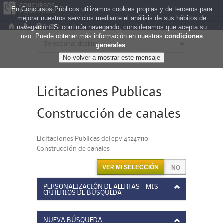
En Concursos Públicos utilizamos cookies propias y de terceros para
mejorar nuestros servicios mediante el análisis de sus hábitos de
navegación. Si continúa navegando, consideramos que acepta su
uso. Puede obtener más información en nuestras
condiciones
generales
.
Licitaciones Publicas
Construcción de canales
Licitaciones Publicas del cpv 45247110 -
Construcción de canales
VER MI SELECCIÓN
PERSONALIZACIÓN DE ALERTAS - MIS
CRITERIOS DE BÚSQUEDA
NUEVA BÚSQUEDA