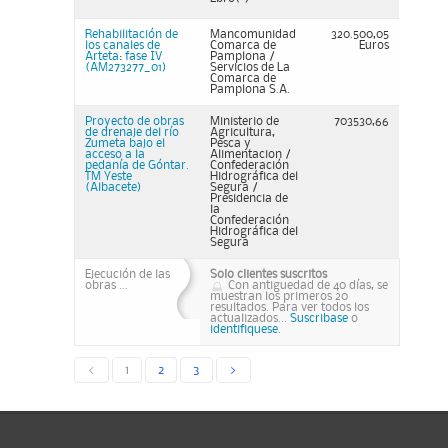
Rehabilitación de
Mancomunidad
320.500,05
los canales de
Comarca de
Euros
Arteta: fase IV
Pamplona /
(AM273277_01)
Servicios de La
Comarca de
Pamplona S.A.
Proyecto de obras
Ministerio de
703530,66
de drenaje del río
Agricultura,
Zumeta bajo el
Pesca y
acceso a la
Alimentacion /
pedanía de Góntar.
Confederación
TM Yeste
Hidrográfica del
(Albacete)
Segura /
Presidencia de
la
Confederación
Hidrográfica del
Segura
Ejecución de las
Solo clientes suscritos
obras ...
Con antiguedad de 40 días, se
muestran los primeros 20
resultados. Para ver todos los
actualizados...
Suscribase
o
identifiquese.
<
1
2
3
>