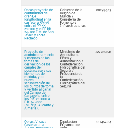
Obras proyecto de
Gobierno de la
1012936,13
continuidad del
Región de
drenaje
Murcia /
longitudinal en la
Consejería de
carretera RM-19
Fomento e
entre el PP.KK.
Infraestructuras
23+300 y el PP.KK.
24+200 T.M. de San
Javier y Torre
Pacheco
Proyecto de
Ministerio de
2227808,8
acondicionamiento
Agricultura,
y mejoras de las
Pesca y
tomas de
Alimentacion /
derivación de los
Confederación
canales del
Hidrográfica del
postrasvase y sus
Segura /
elementos de
Presidencia de
medida; y de
la
nueva
Confederación
sensorización de
Hidrográfica del
los puntos de toma
Segura
y vertido al canal
del Campo de
Cartagena entre
los P.K. 24+000 a
P.K. 64+000.
(Murcia, Alicante y
Almería).
Obras JV-6022
Diputación
187462,84
Castellar a la
Provincial de