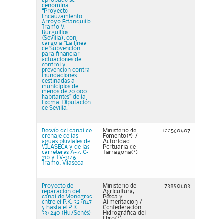
aprobado se
denomina
“Proyecto
Encauzamiento
Arroyo Estanquillo.
Tramo V.
Burguillos
(Sevilla), con
cargo a “La línea
de Subvención
para financiar
actuaciones de
control y
prevención contra
inundaciones
destinadas a
municipios de
menos de 20.000
habitantes” de la
Excma. Diputación
de Sevilla,
Desvío del canal de
Ministerio de
1225601,07
drenaje de las
Fomento(*) /
aguas pluviales de
Autoridad
VILASECA y de las
Portuaria de
carreteras A-7, C-
Tarragona(*)
31b y TV-3146.
Tramo: Vilaseca
Proyecto de
Ministerio de
738901,83
reparación del
Agricultura,
canal de Monegros
Pesca y
entre el P.K. 32+847
Alimentacion /
y hasta el P.K.
Confederación
33+240 (Hu/Senés)
Hidrográfica del
Ebro(*)