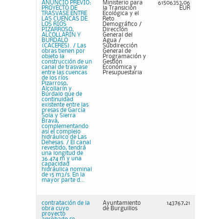
ANUNCIO PREVIO:
Ministerio para
61506353,06
PROYECTO DE
la Transición
EUR
TRASVASE ENTRE
Ecológica y el
LAS CUENCAS DE
Reto
LOS RIOS
Demográfico /
PIZARROSO,
Dirección
ALCOLLARIN Y
General del
BURDALO
Agua /
(CACERES). / Las
Subdirección
obras tienen por
General de
objeto la
Programación y
construcción de un
Gestión
canal de trasvase
Económica y
entre las cuencas
Presupuestaria
de los ríos
Pizarroso,
Alcollarín y
Búrdalo que de
continuidad
existente entre las
presas de García
Sola y Sierra
Brava,
complementando
así el complejo
hidráulico de Las
Dehesas. / El canal
revestido, tendrá
una longitud de
36.474 m y una
capacidad
hidráulica nominal
de 15 m3/s. En la
mayor parte d...
contratación de la
Ayuntamiento
143767,21
obra cuyo
de Burguillos
proyecto