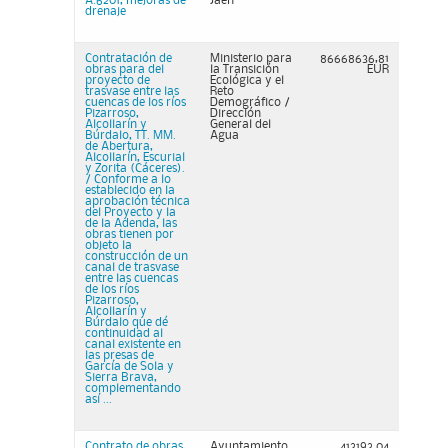
A.6201, mejoras de
Jaén
drenaje
Contratación de
Ministerio para
86668636,81
obras para del
la Transición
EUR
proyecto de
Ecológica y el
trasvase entre las
Reto
cuencas de los ríos
Demográfico /
Pizarroso,
Dirección
Alcollarín y
General del
Búrdalo, TT. MM.
Agua
de Abertura,
Alcollarín, Escurial
y Zorita (Cáceres).
/ Conforme a lo
establecido en la
aprobación técnica
del Proyecto y la
de la Adenda, las
obras tienen por
objeto la
construcción de un
canal de trasvase
entre las cuencas
de los ríos
Pizarroso,
Alcollarín y
Búrdalo que dé
continuidad al
canal existente en
las presas de
García de Sola y
Sierra Brava,
complementando
así ...
Contrato de obras
Ayuntamiento
413193,04