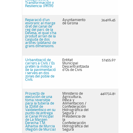
Transformación y
Resiliencia (PRTR)
Reparació d'un
Ayuntamiento
36409,45
esvoranc al marge
de Girona
dret del canal de
reg del parc de la
Devesa, el qual s'ha
produït arran de la
caiguda de dos
arbres (plàtans) de
grans dimensions.
Urbanització de
Entitat
57455,97
carrers a Civís / Es
Municipal
pretén la millora
Descentralitzada
de la pavimentació
d'Os de Civis
i serveis en dos
zones del poble de
Civís.
Proyecto de
Ministerio de
440732,81
ejecución de una
Agricultura,
toma reversible
Pesca y
para la tubería de
Alimentacion /
la IDAM de
Confederación
Valdelentisco en su
Hidrográfica del
punto de entrega
Segura /
al Canal Principal
Presidencia de
de La Margen
la
Derecha T.M.
Confederación
Alhama de Murcia
Hidrográfica del
(Región de Murcia)
Segura