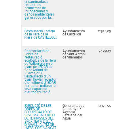
encaminadas a
reducir los
problemas de
inundaciones y
daños ambientales
generados por la...
Restauració i neteja
Ayuntamiento
22824,05
de la llera de la
de Castellolí
Riera de CASTELLOLI
Contractació de
Ayuntamiento
96751,13
l'obra de
de Sant Antoni
restauració
de Vilamajor
ecològica de la riera
de Vallserena en el
tram de l'EDAR de
Sant Antoni de
Vilamajor /
Restauració d’un
tram fluvial receptor
d’un efluent d’ EDAR
per tal de millorar la
seva capacitat
d’autodepuració.
EXECUCIÓ DE LES
Generalitat de
323757,6
OBRES DE
Catalunya /
RECUPERACIÓ DEL
Agencia
SISTEMA INFERIOR
Catalana del
DE TERRASSES DEL
Agua
BAIX TER A L’ILLA
D’AVALL, AL TM DE
JAFRE, COFINANÇAT