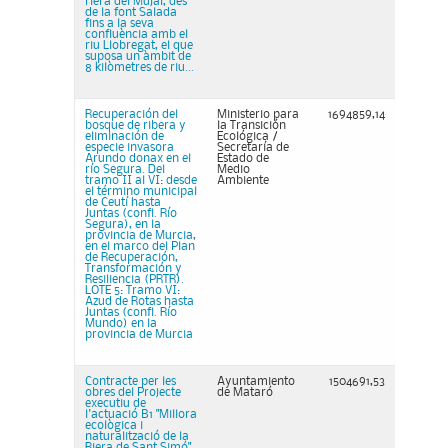
riera del Mujal, des
de la font Salada
fins a la seva
confluència amb el
riu Llobregat, el que
suposa un àmbit de
8 kilòmetres de riu...
Recuperación del
Ministerio para
1694859,14
bosque de ribera y
la Transición
eliminación de
Ecológica /
especie invasora
Secretaría de
Arundo donax en el
Estado de
río Segura. Del
Medio
tramo II al VI: desde
Ambiente
el término municipal
de Ceutí hasta
Juntas (confl. Río
Segura), en la
provincia de Murcia,
en el marco del Plan
de Recuperación,
Transformación y
Resiliencia (PRTR).
LOTE 5: Tramo VI:
Azud de Rotas hasta
Juntas (confl. Río
Mundo) en la
provincia de Murcia
Contracte per les
Ayuntamiento
1504691,53
obres del Projecte
de Mataró
executiu de
l'actuació B1 "Millora
ecològica i
naturalització de la
Riera de Sant Simó",