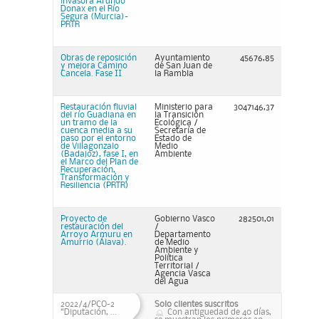
invasora Arundo
Donax en el Río
Segura (Murcia)-
PRTR
Obras de reposición
Ayuntamiento
45676,85
y mejora Camino
de San Juan de
Cancela. Fase II
la Rambla
Restauración fluvial
Ministerio para
3047146,37
del río Guadiana en
la Transición
un tramo de la
Ecológica /
cuenca media a su
Secretaría de
paso por el entorno
Estado de
de Villagonzalo
Medio
(Badajoz), fase I, en
Ambiente
el Marco del Plan de
Recuperación,
Transformación y
Resiliencia (PRTR)
Proyecto de
Gobierno Vasco
282501,01
restauración del
/
Arroyo Armuru en
Departamento
Amurrio (Álava).
de Medio
Ambiente y
Política
Territorial /
Agencia Vasca
del Agua
2022/4/PCO-2
Solo clientes suscritos
“Diputación, ...
Con antiguedad de 40 días,