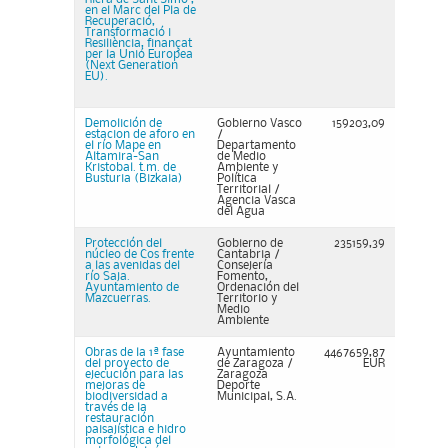
en el Marc del Pla de
Recuperació,
Transformació i
Resiliència, finançat
per la Unió Europea
(Next Generation
EU).
Demolición de
Gobierno Vasco
159203,09
estacion de aforo en
/
el río Mape en
Departamento
Altamira-San
de Medio
Kristobal. t.m. de
Ambiente y
Busturia (Bizkaia)
Política
Territorial /
Agencia Vasca
del Agua
Protección del
Gobierno de
235159,39
núcleo de Cos frente
Cantabria /
a las avenidas del
Consejería
río Saja.
Fomento,
Ayuntamiento de
Ordenación del
Mazcuerras.
Territorio y
Medio
Ambiente
Obras de la 1ª fase
Ayuntamiento
4467659,87
del proyecto de
de Zaragoza /
EUR
ejecución para las
Zaragoza
mejoras de
Deporte
biodiversidad a
Municipal, S.A.
través de la
restauración
paisajística e hidro
morfológica del