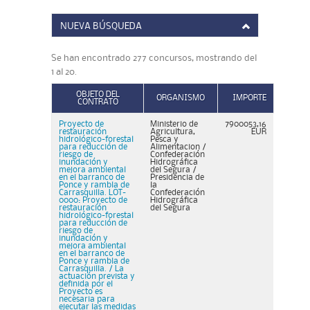
NUEVA BÚSQUEDA
Se han encontrado 277 concursos, mostrando del
1 al 20.
OBJETO DEL
ORGANISMO
IMPORTE
CONTRATO
Proyecto de
Ministerio de
7900053,16
restauración
Agricultura,
EUR
hidrológico-forestal
Pesca y
para reducción de
Alimentacion /
riesgo de
Confederación
inundación y
Hidrográfica
mejora ambiental
del Segura /
en el barranco de
Presidencia de
Ponce y rambla de
la
Carrasquilla. LOT-
Confederación
0000: Proyecto de
Hidrográfica
restauración
del Segura
hidrológico-forestal
para reducción de
riesgo de
inundación y
mejora ambiental
en el barranco de
Ponce y rambla de
Carrasquilla. / La
actuación prevista y
definida por el
Proyecto es
necesaria para
ejecutar las medidas