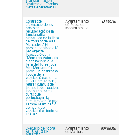
Transformación
Resiliencia - Fondos
Next Generation EU.
Contracte
Ayuntamiento
45350,36
d'execució de les
de Pobla de
obres de
Montornès, La
recuperació de la
funcionalitat
hidràulica de la llera
del torrent de Mas
Mercader / El
present contracte té
per objecte
l’execució de la
“Memòria Valorada
d’actuacions a la
llera del Torrent de
Mas Mercader” i
preveu la desbrossa
i poda de la
vegetació existent a
la llera del Torrent,
retirar cúmuls de
troncs i obstruccions
locals i en trams
curts que
perjudiquen la
circulació de l’aigua.
També l’eliminació
de nuclis de
vegetació al·lòctona
i l’ailan...
Execució de l’obra
Ayuntamiento
189316,56
ACTUACIÓ DE
de Martorell