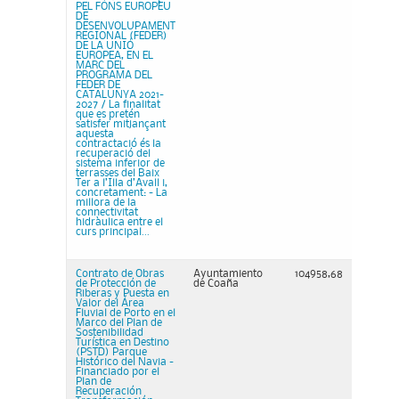
PEL FONS EUROPEU
DE
DESENVOLUPAMENT
REGIONAL (FEDER)
DE LA UNIÓ
EUROPEA, EN EL
MARC DEL
PROGRAMA DEL
FEDER DE
CATALUNYA 2021-
2027 / La finalitat
que es pretén
satisfer mitjançant
aquesta
contractació és la
recuperació del
sistema inferior de
terrasses del Baix
Ter a l’Illa d’Avall i,
concretament: - La
millora de la
connectivitat
hidràulica entre el
curs principal...
Contrato de Obras
Ayuntamiento
104958,68
de Protección de
de Coaña
Riberas y Puesta en
Valor del Área
Fluvial de Porto en el
Marco del Plan de
Sostenibilidad
Turística en Destino
(PSTD) Parque
Histórico del Navia -
Financiado por el
Plan de
Recuperación