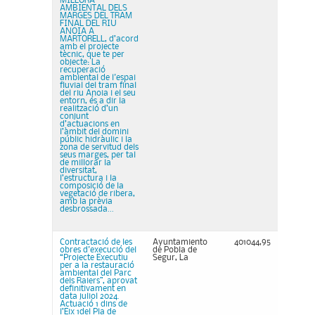
MILLORA
AMBIENTAL DELS
MARGES DEL TRAM
FINAL DEL RIU
ANOIA A
MARTORELL, d’acord
amb el projecte
tècnic, que te per
objecte: La
recuperació
ambiental de l'espai
fluvial del tram final
del riu Anoia i el seu
entorn, és a dir la
realització d’un
conjunt
d’actuacions en
l’àmbit del domini
públic hidràulic i la
zona de servitud dels
seus marges, per tal
de millorar la
diversitat,
l’estructura i la
composició de la
vegetació de ribera,
amb la prèvia
desbrossada...
Contractació de les
Ayuntamiento
401044,95
obres d'execució del
de Pobla de
“Projecte Executiu
Segur, La
per a la restauració
ambiental del Parc
dels Raiers”, aprovat
definitivament en
data juliol 2024.
Actuació 1 dins de
l’Eix 1del Pla de