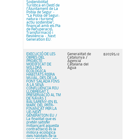
Sostenibilitat
Turística en Destí de
l’Ajuntament de La
Pobla de Segur –
“La Pobla de Segur:
natura i turisme
actiu sostenible”,
finançat amb els Pla
de Recuperació,
Transformació i
Resiliència – Next
Generation EU.
EXECUCIÓ DE LES
Generalitat de
820395,12
OBRES DEL
Catalunya /
PROJECTE
Agencia
MODIFICAT DE
Catalana del
MILLORA
Agua
ECOLÒGICA
HÀBITATS RIERA
MUJAL, DES DE LA
FONT SALADA FINS
A LA SEVA
CONFLUÈNCIA RIU
LLOBREGAT I
PRESERVACIÓ AL TM
DE NAVÀS I
BALSARENY-EN EL
MARC DEL PRTR-
FINANÇAT PER LA
UE-NEXT
GENERATION EU /
La finalitat que es
pretén satisfer
mitjançant aquesta
contractació és la
millora ecològica
dels hàbitats de la