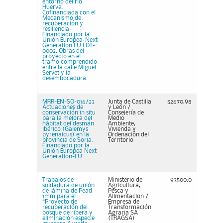
entorno del río
Huerva.
Cofinanciada con el
Mecanismo de
recuperación y
resiliencia–
Financiado por la
Unión Europea-Next
Generation EU LOT-
0002: Obras del
proyecto en el
tramo comprendido
entre la calle Miguel
Servet y la
desembocadura.
MRR-EN-SO-016/23
Junta de Castilla
52670,98
Actuaciones de
y León /
conservación in situ
Consejería de
para la mejora del
Medio
hábitat del desmán
Ambiente,
ibérico (Galemys
Vivienda y
pyrenaicus) en la
Ordenación del
provincia de Soria.
Territorio
Financiado por la
Unión Europea Next
Generation-EU
Trabajos de
Ministerio de
93500,0
soldadura de unión
Agricultura,
de lámina de Pead
Pesca y
1mm para el
Alimentacion /
“Proyecto de
Empresa de
recuperación del
Transformación
bosque de ribera y
Agraria SA
eliminación especie
(TRAGSA)