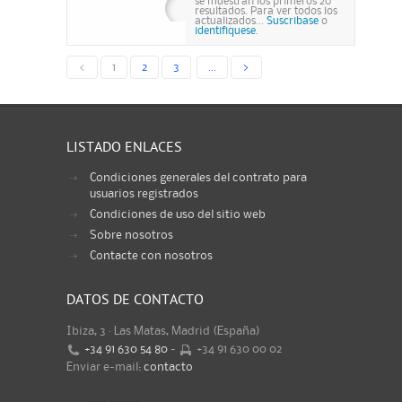
se muestran los primeros 20
resultados. Para ver todos los
actualizados...
Suscribase
o
identifiquese.
<
1
2
3
...
>
LISTADO ENLACES
Condiciones generales del contrato para
usuarios registrados
Condiciones de uso del sitio web
Sobre nosotros
Contacte con nosotros
DATOS DE CONTACTO
Ibiza, 3 · Las Matas, Madrid (España)
+34 91 630 54 80
-
+34 91 630 00 02
Enviar e-mail:
contacto