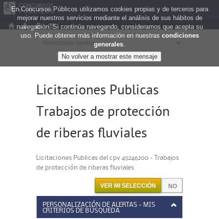
En Concursos Públicos utilizamos cookies propias y de terceros para
mejorar nuestros servicios mediante el análisis de sus hábitos de
navegación. Si continúa navegando, consideramos que acepta su
uso. Puede obtener más información en nuestras
condiciones
generales
.
Licitaciones Publicas
Trabajos de protección
de riberas fluviales
Licitaciones Publicas del cpv 45246200 - Trabajos
de protección de riberas fluviales
VER MI SELECCIÓN
PERSONALIZACIÓN DE ALERTAS - MIS
CRITERIOS DE BÚSQUEDA