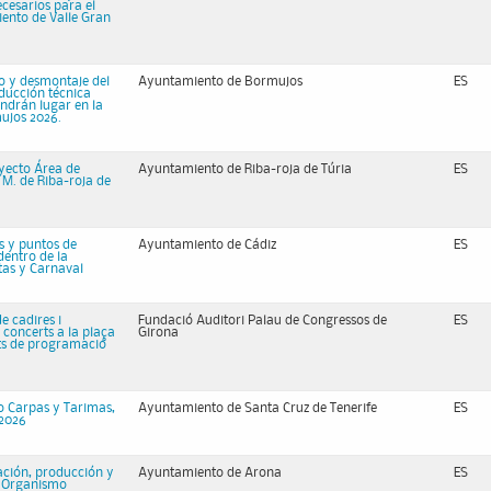
ecesarios para el
iento de Valle Gran
to y desmontaje del
Ayuntamiento de Bormujos
ES
oducción técnica
endrán lugar en la
mujos 2026.
oyecto Área de
Ayuntamiento de Riba-roja de Túria
ES
 M. de Riba-roja de
s y puntos de
Ayuntamiento de Cádiz
ES
dentro de la
tas y Carnaval
e cadires i
Fundació Auditori Palau de Congressos de
ES
s concerts a la plaça
Girona
rts de programació
o Carpas y Tarimas,
Ayuntamiento de Santa Cruz de Tenerife
ES
 2026
zación, producción y
Ayuntamiento de Arona
ES
l Organismo