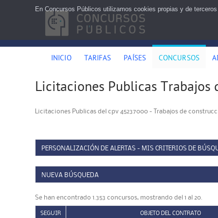
En Concursos Públicos utilizamos cookies propias y de terceros
INICIO
TARIFAS
PAÍSES
CONCURSOS
A
Licitaciones Publicas Trabajos 
Licitaciones Publicas del cpv 45237000 - Trabajos de construc
PERSONALIZACIÓN DE ALERTAS - MIS CRITERIOS DE BÚSQ
NUEVA BÚSQUEDA
Se han encontrado 1.353 concursos, mostrando del 1 al 20.
SEGUIR
OBJETO DEL CONTRATO