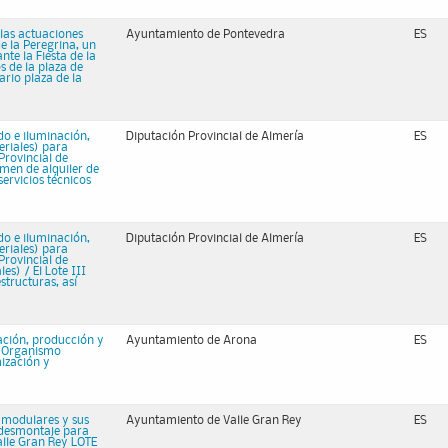
 las actuaciones
Ayuntamiento de Pontevedra
ES
de la Peregrina, un
nte la Fiesta de la
s de la plaza de
ario plaza de la
do e iluminación,
Diputación Provincial de Almería
ES
eriales) para
 Provincial de
imen de alquiler de
ervicios técnicos
do e iluminación,
Diputación Provincial de Almería
ES
eriales) para
 Provincial de
s) / El Lote III
structuras, así
zación, producción y
Ayuntamiento de Arona
ES
l Organismo
ización y
 modulares y sus
Ayuntamiento de Valle Gran Rey
ES
 desmontaje para
alle Gran Rey LOTE