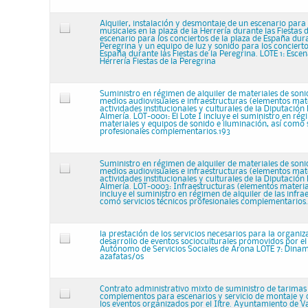
Alquiler, instalación y desmontaje de un escenario para
musicales en la plaza de la Herrería durante las Fiestas 
escenario para los conciertos de la plaza de España dura
Peregrina y un equipo de luz y sonido para los concierto
España durante las Fiestas de la Peregrina. LOTE 1: Escen
Herrería Fiestas de la Peregrina
Suministro en régimen de alquiler de materiales de soni
medios audiovisuales e infraestructuras (elementos mat
actividades institucionales y culturales de la Diputación
Almería. LOT-0001: El Lote I incluye el suministro en rég
materiales y equipos de sonido e iluminación, así como s
profesionales complementarios.193
Suministro en régimen de alquiler de materiales de soni
medios audiovisuales e infraestructuras (elementos mat
actividades institucionales y culturales de la Diputación
Almería. LOT-0003: Infraestructuras (elementos materiale
incluye el suministro en régimen de alquiler de las infrae
como servicios técnicos profesionales complementarios.
la prestación de los servicios necesarios para la organi
desarrollo de eventos socioculturales promovidos por e
Autónomo de Servicios Sociales de Arona LOTE 7: Dinam
azafatas/os
Contrato administrativo mixto de suministro de tarimas
complementos para escenarios y servicio de montaje y
los eventos organizados por el Iltre. Ayuntamiento de V