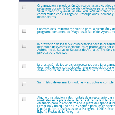
Organización y producción técnica de las actividades y 
programados por la Concejalía de Festejos para la Feria 
Villarrobledo 2026 en el Recinto Ferial «Villarrobledo S
conformidad con el Pliego de Prescripciones Técnicas y
de conciertos.
Contrato de suministro mobiliario para la ejecución y de
programa denominado "Mayores al Baile" del Ayuntam
la prestación de los servicios necesarios para la organi
desarrollo de eventos socioculturales promovidos por e
Autónomo de Servicios Sociales de Arona LOTE 3: Servic
privada para eventos
la prestación de los servicios necesarios para la organi
desarrollo de eventos socioculturales promovidos por e
Autónomo de Servicios Sociales de Arona LOTE 2: Servi
Suministro de escenario modular y estructuras complen
Alquiler, instalación y desmontaje de un escenario para
musicales en la plaza de la Herrería durante las Fiestas 
escenario para los conciertos de la plaza de España dura
Peregrina y un equipo de luz y sonido para los concierto
España durante las Fiestas de la Peregrina. LOTE 2: Esce
España Fiestas de la Peregrina