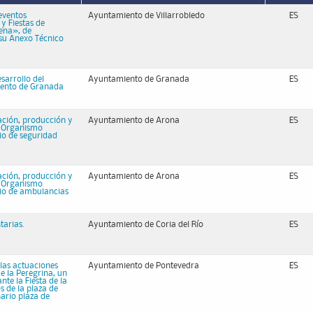
eventos
Ayuntamiento de Villarrobledo
ES
y Fiestas de
uena», de
 su Anexo Técnico
sarrollo del
Ayuntamiento de Granada
ES
iento de Granada
zación, producción y
Ayuntamiento de Arona
ES
l Organismo
io de seguridad
zación, producción y
Ayuntamiento de Arona
ES
l Organismo
cio de ambulancias
tarias.
Ayuntamiento de Coria del Río
ES
 las actuaciones
Ayuntamiento de Pontevedra
ES
de la Peregrina, un
nte la Fiesta de la
s de la plaza de
nario plaza de