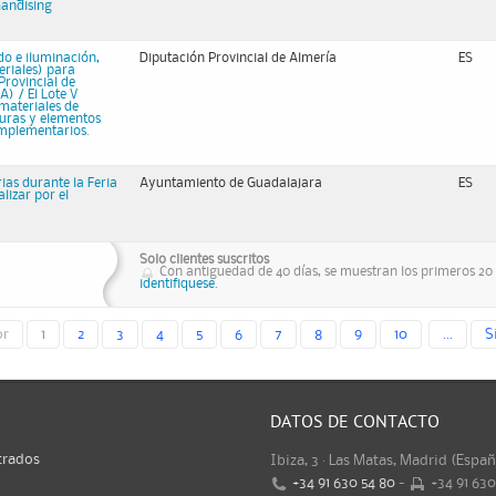
handising
do e iluminación,
Diputación Provincial de Almería
ES
eriales) para
 Provincial de
A) / El Lote V
 materiales de
turas y elementos
omplementarios.
ias durante la Feria
Ayuntamiento de Guadalajara
ES
alizar por el
Solo clientes suscritos
Con antiguedad de 40 días, se muestran los primeros 20 r
identifiquese.
or
1
2
3
4
5
6
7
8
9
10
...
S
DATOS DE CONTACTO
trados
Ibiza, 3 · Las Matas, Madrid (Espa
+34 91 630 54 80
-
+34 91 63