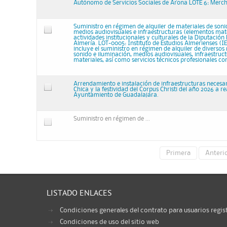
Autónomo de Servicios Sociales de Arona LOTE 6: Merc
Suministro en régimen de alquiler de materiales de soni
medios audiovisuales e infraestructuras (elementos mat
actividades institucionales y culturales de la Diputación
Almería. LOT-0005: Instituto de Estudios Almerienses (IE
incluye el suministro en régimen de alquiler de diversos
sonido e iluminación, medios audiovisuales, infraestruc
materiales, así como servicios técnicos profesionales c
Arrendamiento e instalación de infraestructuras necesar
Chica y la festividad del Corpus Christi del año 2026 a re
Ayuntamiento de Guadalajara.
Suministro en régimen de ...
Primera
Anteri
LISTADO ENLACES
Condiciones generales del contrato para usuarios regis
Condiciones de uso del sitio web