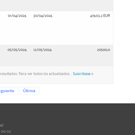
01/04/2026
30/04/2026
47603,3 EUR
05/05/2026
12/05/2026
20500,0
esultados. Para ver todos los actualizados...
Suscribase
o
iguiente
Última
ña)
0 00 02