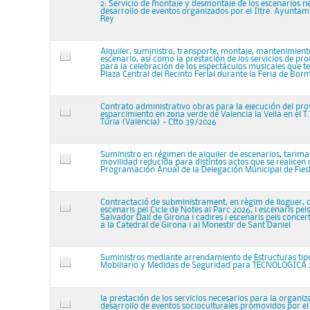
2: Servicio de montaje y desmontaje de los escenarios n
desarrollo de eventos organizados por el Iltre. Ayuntam
Rey
Alquiler, suministro, transporte, montaje, mantenimien
escenario, así como la prestación de los servicios de pr
para la celebración de los espectáculos musicales que t
Plaza Central del Recinto Ferial durante la Feria de Bor
Contrato administrativo obras para la ejecución del pr
esparcimiento en zona verde de Valencia la Vella en el T.
Túria (Valencia) - Ctto.39/2026
Suministro en régimen de alquiler de escenarios, tarima
movilidad reducida para distintos actos que se realicen 
Programación Anual de la Delegación Municipal de Fies
Contractació de subministrament, en règim de lloguer, d
escenaris pel Cicle de Notes al Parc 2026, i escenaris pel
Salvador Dalí de Girona i cadires i escenaris pels conce
a la Catedral de Girona i al Monestir de Sant Daniel
Suministros mediante arrendamiento de Estructuras tip
Mobiliario y Medidas de Seguridad para TECNOLOGICA
la prestación de los servicios necesarios para la organi
desarrollo de eventos socioculturales promovidos por e