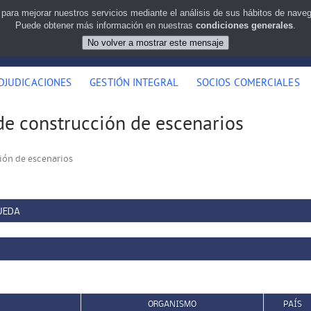
 para mejorar nuestros servicios mediante el análisis de sus hábitos de nav
Puede obtener más información en nuestras
condiciones generales
.
DJUDICACIONES
GESTIÓN INTEGRAL
SOCIOS COMERCIALES
de construcción de escenarios
ción de escenarios
UEDA
ORGANISMO
PAÍS