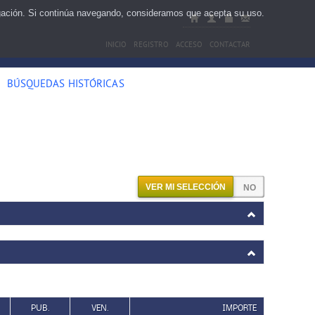
egación. Si continúa navegando, consideramos que acepta su uso.
INICIO
REGISTRO
ACCESO
CONTACTAR
BÚSQUEDAS HISTÓRICAS
VER MI SELECCIÓN
PUB.
VEN.
IMPORTE