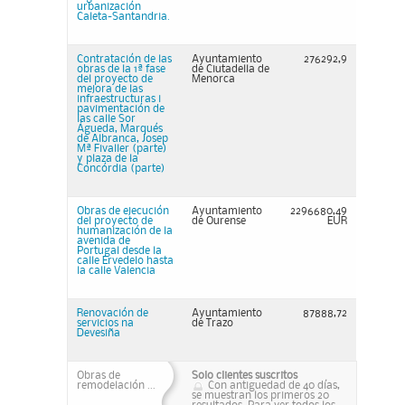
urbanización
Caleta-Santandria.
Contratación de las
Ayuntamiento
276292,9
obras de la 1ª fase
de Ciutadella de
del proyecto de
Menorca
mejora de las
infraestructuras i
pavimentación de
las calle Sor
Águeda, Marqués
de Albranca, Josep
Mª Fivaller (parte)
y plaza de la
Concórdia (parte)
Obras de ejecución
Ayuntamiento
2296680,49
del proyecto de
de Ourense
EUR
humanización de la
avenida de
Portugal desde la
calle Ervedelo hasta
la calle Valencia
Renovación de
Ayuntamiento
87888,72
servicios na
de Trazo
Devesiña
Obras de
Solo clientes suscritos
remodelación ...
Con antiguedad de 40 días,
se muestran los primeros 20