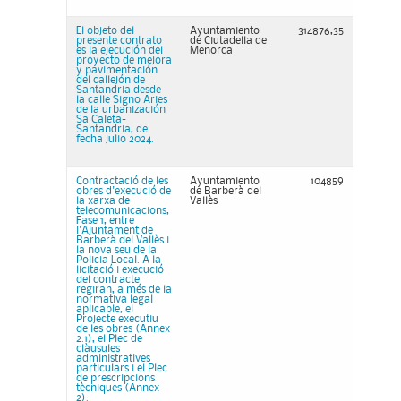
El objeto del
Ayuntamiento
314876,35
presente contrato
de Ciutadella de
es la ejecución del
Menorca
proyecto de mejora
y pavimentación
del callejón de
Santandria desde
la calle Signo Aries
de la urbanización
Sa Caleta-
Santandria, de
fecha julio 2024.
Contractació de les
Ayuntamiento
104859
obres d'execució de
de Barberà del
la xarxa de
Vallès
telecomunicacions,
Fase 1, entre
l'Ajuntament de
Barberà del Vallès i
la nova seu de la
Policia Local. A la
licitació i execució
del contracte
regiran, a més de la
normativa legal
aplicable, el
Projecte executiu
de les obres (Annex
2.1), el Plec de
clàusules
administratives
particulars i el Plec
de prescripcions
tècniques (Annex
2).