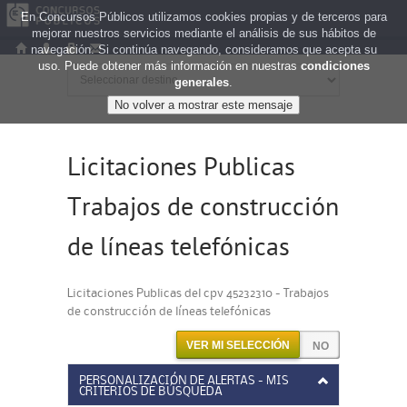
En Concursos Públicos utilizamos cookies propias y de terceros para
mejorar nuestros servicios mediante el análisis de sus hábitos de
navegación. Si continúa navegando, consideramos que acepta su
uso. Puede obtener más información en nuestras
condiciones
generales
.
Licitaciones Publicas
Trabajos de construcción
de líneas telefónicas
Licitaciones Publicas del cpv 45232310 - Trabajos
de construcción de líneas telefónicas
VER MI SELECCIÓN
PERSONALIZACIÓN DE ALERTAS - MIS
CRITERIOS DE BÚSQUEDA