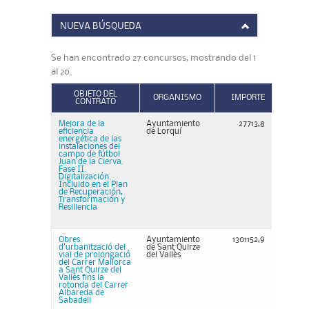
NUEVA BÚSQUEDA
Se han encontrado 27 concursos, mostrando del 1
al 20.
OBJETO DEL
ORGANISMO
IMPORTE
CONTRATO
Mejora de la
Ayuntamiento
27713,8
eficiencia
de Lorquí
energética de las
instalaciones del
campo de fútbol
Juan de la Cierva.
Fase II.
Digitalización.
Incluido en el Plan
de Recuperación,
Transformación y
Resiliencia
Obres
Ayuntamiento
1301152,9
d’urbanització del
de Sant Quirze
vial de prolongació
del Vallès
del Carrer Mallorca
a Sant Quirze del
Vallès fins la
rotonda del Carrer
Albareda de
Sabadell