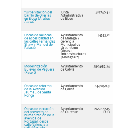
“Urbanización del
Junta
419740,61
barrio de Ollerías
Administrativa
en Elosu (Araba/
de Elosu
Álava)”.
Obras de mejoras
Ayuntamiento
44533,12
de accesibilidad en
de Málaga /
las calles Fernández
Gerencia
Shaw y Manuel de
Municipal de
Palacio
Urbanismo
Obras e
Infraestructuras
(Málaga)(*)
Modernización
Ayuntamiento
2804153,24
Bulevar de Peguera
de Calvià
(Fase I)
Obras de reforma
Ayuntamiento
4440160,8
de la Avenida
de Calvià
Jaume I de Santa
Ponça
Obras de ejecución
Ayuntamiento
2653142,15
del proyecto de
de Ourense
EUR
humanización de la
avenida de
Portugal, desde
calle Valencia a
calle Marcelo