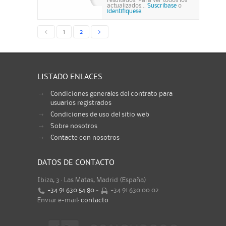
resultados. Para ver todos los
actualizados...
Suscribase
o
identifiquese.
<
1
2
>
LISTADO ENLACES
Condiciones generales del contrato para
usuarios registrados
Condiciones de uso del sitio web
Sobre nosotros
Contacte con nosotros
DATOS DE CONTACTO
Ibiza, 3 · Las Matas, Madrid (España)
+34 91 630 54 80
-
+34 91 630 00 02
Enviar e-mail:
contacto