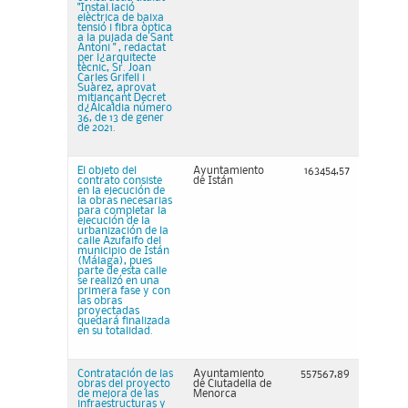
"Instal.lació
elèctrica de baixa
tensió i fibra òptica
a la pujada de Sant
Antoni " , redactat
per l¿arquitecte
tècnic, Sr. Joan
Carles Grifell i
Suàrez, aprovat
mitjançant Decret
d¿Alcaldia número
36, de 13 de gener
de 2021.
El objeto del
Ayuntamiento
163454,57
contrato consiste
de Istán
en la ejecución de
la obras necesarias
para completar la
ejecución de la
urbanización de la
calle Azufaifo del
municipio de Istán
(Málaga), pues
parte de esta calle
se realizó en una
primera fase y con
las obras
proyectadas
quedará finalizada
en su totalidad.
Contratación de las
Ayuntamiento
557567,89
obras del proyecto
de Ciutadella de
de mejora de las
Menorca
infraestructuras y