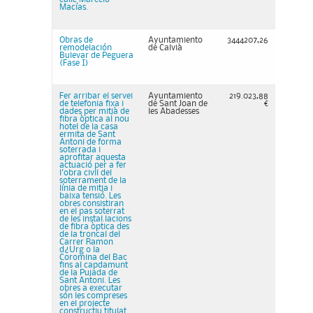
Macías.
Obras de
Ayuntamiento
3444207,26
remodelación
de Calvià
Bulevar de Peguera
(Fase I)
Fer arribar el servei
Ayuntamiento
219.023,88
de telefonia fixa i
de Sant Joan de
€
dades per mitjà de
les Abadesses
fibra òptica al nou
hotel de la casa
ermita de Sant
Antoni de forma
soterrada i
aprofitar aquesta
actuació per a fer
l'obra civil del
soterrament de la
línia de mitja i
baixa tensió. Les
obres consistiran
en el pas soterrat
de les instal.lacions
de fibra òptica des
de la troncal del
Carrer Ramon
d¿Urg o la
Coromina del Bac
fins al capdamunt
de la Pujada de
Sant Antoni. Les
obres a executar
són les compreses
en el projecte
constructiu titulat