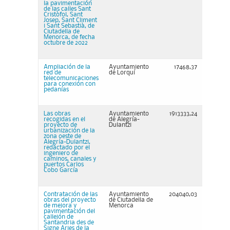
la pavimentación
de las calles Sant
Cristòfol, Sant
Josep, Sant Climent
i Sant Sebastià, de
Ciutadella de
Menorca, de fecha
octubre de 2022
Ampliación de la
Ayuntamiento
17468,37
red de
de Lorquí
telecomunicaciones
para conexión con
pedanías
Las obras
Ayuntamiento
1913333,24
recogidas en el
de Alegría-
proyecto de
Dulantzi
urbanización de la
zona oeste de
Alegría-Dulantzi,
redactado por el
ingeniero de
caminos, canales y
puertos Carlos
Cobo García
Contratación de las
Ayuntamiento
204040,03
obras del proyecto
de Ciutadella de
de mejora y
Menorca
pavimentación del
callejón de
Santandria des de
Signe Aries de la