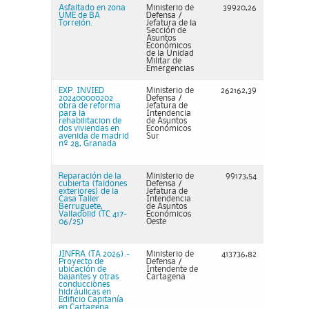
Asfaltado en zona
Ministerio de
39920,26
UME de BA
Defensa /
Torrejón.
Jefatura de la
Sección de
Asuntos
Económicos
de la Unidad
Militar de
Emergencias
EXP. INVIED
Ministerio de
262162,39
202400000202
Defensa /
obra de reforma
Jefatura de
para la
Intendencia
rehabilitacion de
de Asuntos
dos viviendas en
Económicos
avenida de madrid
Sur
nº 28, Granada
Reparación de la
Ministerio de
99173,54
cubierta (faldones
Defensa /
exteriores) de la
Jefatura de
Casa Taller
Intendencia
Berruguete,
de Asuntos
Valladolid (TC 417-
Económicos
06/25)
Oeste
JINFRA (TA 2026).-
Ministerio de
413736,82
Proyecto de
Defensa /
ubicación de
Intendente de
bajantes y otras
Cartagena
conducciones
hidráulicas en
Edificio Capitanía
en Cartagena