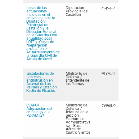
obras de las
Diputación
45454,54
actuaciones
Provincial de
incluidas en el
Castellón
convenio entre la
Diputación
Provincial de
Castellón y la
Dirección General
de la Guardia Civil,
anualidad 2025
LOTE 3: Obras de
“Reparación
azotea” en el
Acuartelamiento de
la Guardia Civil de
Alcalá de Xivert
Instalaciones de
Ministerio de
79375,35
barreras
Defensa /
antiintrusión en
Intendente de
Arsenal de Las
las Palmas
Palmas y Estación
Radio de Picacho.
ESAPO/
Ministerio de
79968,0
Adecuación del
Defensa /
edificio 59 a la
Jefatura de la
PERAM 147
Sección
Económico-
Administrativa
62 - Base
Aérea de
Cuatro Vientos