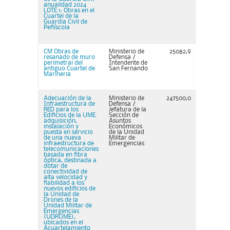
anualidad 2024
LOTE 1: Obras en el
Cuartel de la
Guardia Civil de
Peñíscola
CM Obras de
Ministerio de
25082,9
resanado de muro
Defensa /
perimetral del
Intendente de
antiguo Cuartel de
San Fernando
Marineria
Adecuación de la
Ministerio de
247500,0
Infraestructura de
Defensa /
RED para los
Jefatura de la
Edificios de la UME.
Sección de
adquisición,
Asuntos
instalación y
Económicos
puesta en servicio
de la Unidad
de una nueva
Militar de
infraestructura de
Emergencias
telecomunicaciones
basada en fibra
óptica, destinada a
dotar de
conectividad de
alta velocidad y
fiabilidad a los
nuevos edificios de
la Unidad de
Drones de la
Unidad Militar de
Emergencias
(UDRUME),
ubicados en el
Acuartelamiento