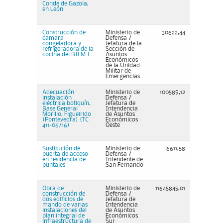
Conde de Gazola,
en León.
Construcción de
Ministerio de
30622,44
camara
Defensa /
congeladora y
Jefatura de la
refrigeradora de la
Sección de
cocina del BIEM I
Asuntos
Económicos
de la Unidad
Militar de
Emergencias
Adecuación
Ministerio de
100589,12
instalación
Defensa /
eléctrica botiquín,
Jefatura de
Base General
Intendencia
Morillo, Figueirido
de Asuntos
(Pontevedra) (TC
Económicos
411-06/16)
Oeste
Sustitución de
Ministerio de
6611,58
puerta de acceso
Defensa /
en residencia de
Intendente de
puntales
San Fernando
Obra de
Ministerio de
11645845,01
construcción de
Defensa /
dos edificios de
Jefatura de
mando de varias
Intendencia
instalaciones del
de Asuntos
plan integral de
Económicos
infraestructura de
Sur