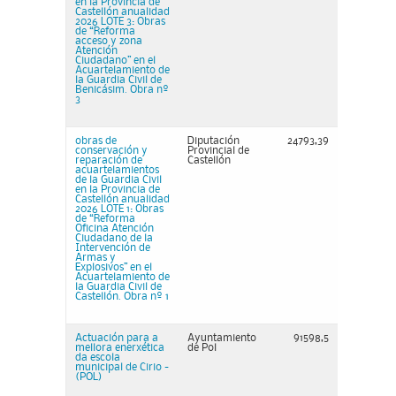
en la Provincia de
Castellón anualidad
2026 LOTE 3: Obras
de “Reforma
acceso y zona
Atención
Ciudadano” en el
Acuartelamiento de
la Guardia Civil de
Benicásim. Obra nº
3
obras de
Diputación
24793,39
conservación y
Provincial de
reparación de
Castellón
acuartelamientos
de la Guardia Civil
en la Provincia de
Castellón anualidad
2026 LOTE 1: Obras
de “Reforma
Oficina Atención
Ciudadano de la
Intervención de
Armas y
Explosivos” en el
Acuartelamiento de
la Guardia Civil de
Castellón. Obra nº 1
Actuación para a
Ayuntamiento
91598,5
mellora enerxética
de Pol
da escola
municipal de Cirio -
(POL)