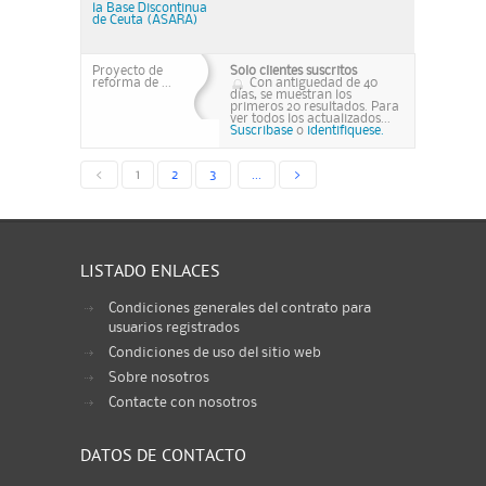
la Base Discontinua
de Ceuta (ASARA)
Proyecto de
Solo clientes suscritos
reforma de ...
Con antiguedad de 40
días, se muestran los
primeros 20 resultados. Para
ver todos los actualizados...
Suscribase
o
identifiquese.
<
1
2
3
...
>
LISTADO ENLACES
Condiciones generales del contrato para
usuarios registrados
Condiciones de uso del sitio web
Sobre nosotros
Contacte con nosotros
DATOS DE CONTACTO