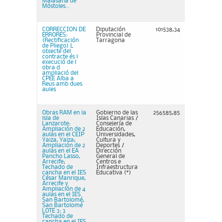
Malasaña de
Móstoles...
CORRECCION DE
Diputación
101538,34
ERRORES:
Provincial de
(Rectificación
Tarragona
de Pliego) L
objecte del
contracte és l
execució de l
obra d
ampliació del
CPEE Alba a
Reus amb dues
aules
Obras RAM en la
Gobierno de las
256585,85
isla de
Islas Canarias /
Lanzarote:
Consejería de
Ampliación de 2
Educación,
aulas en el CEIP
Universidades,
Yaiza, Yaiza;
Cultura y
Ampliación de 2
Deportes /
aulas en el EA
Dirección
Pancho Lasso,
General de
Arrecife;
Centros e
Techado de
Infraestructura
cancha en el IES
Educativa (*)
César Manrique,
Arrecife y
Ampliación de 4
aulas en el IES
San Bartolomé,
San Bartolomé
LOTE 3: 3
Techado de
cancha en el IES