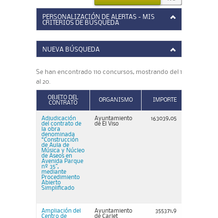
PERSONALIZACIÓN DE ALERTAS - MIS
CRITERIOS DE BÚSQUEDA
NUEVA BÚSQUEDA
Se han encontrado 110 concursos, mostrando del 1
al 20.
OBJETO DEL
ORGANISMO
IMPORTE
CONTRATO
Adjudicación
Ayuntamiento
163039,05
del contrato de
de El Viso
la obra
denominada
“Construcción
de Aula de
Música y Núcleo
de Aseos en
Avenida Parque
nº 35”,
mediante
Procedimiento
Abierto
Simplificado
Ampliación del
Ayuntamiento
355371,9
Centro de
de Carlet