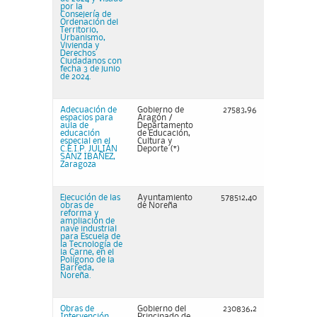
por la
Consejería de
Ordenación del
Territorio,
Urbanismo,
Vivienda y
Derechos
Ciudadanos con
fecha 3 de junio
de 2024.
Adecuación de
Gobierno de
27583,96
espacios para
Aragón /
aula de
Departamento
educación
de Educación,
especial en el
Cultura y
C.E.I.P. JULIÁN
Deporte (*)
SANZ IBAÑEZ,
Zaragoza
Ejecución de las
Ayuntamiento
578512,40
obras de
de Noreña
reforma y
ampliación de
nave industrial
para Escuela de
la Tecnología de
la Carne, en el
Polígono de la
Barreda,
Noreña.
Obras de
Gobierno del
230836,2
Intervención
Principado de