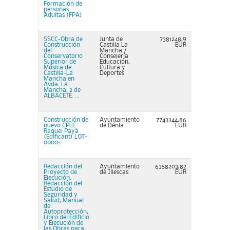
Formación de
personas
Adultas (FPA)
SSCC-Obra de
Junta de
7381248,9
Construcción
Castilla La
EUR
del
Mancha /
Conservatorio
Consejería
Superior de
Educación,
Música de
Cultura y
Castilla-La
Deportes
Mancha en
Avda. La
Mancha, 2 de
ALBACETE. ...
Construcción de
Ayuntamiento
7743344,86
nuevo CPEE
de Dénia
EUR
Raquel Payà
(Edificant) LOT-
0000:
Redacción del
Ayuntamiento
6358203,82
Proyecto de
de Illescas
EUR
Ejecución,
Redacción del
Estudio de
Seguridad y
Salud, Manual
de
Autoprotección,
Libro del Edificio
y Ejecución de
las Obras para