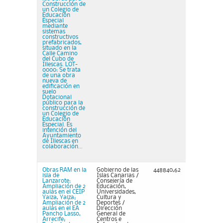
Construcción de
un Colegio de
Educación
Especial
mediante
sistemas
constructivos
prefabricados,
situado en la
Calle Camino
del Cubo de
Illescas. LOT-
0000: Se trata
de una obra
nueva de
edificación en
suelo
Dotacional
público para la
construcción de
un Colegio de
Educación
Especial. Es
intención del
Ayuntamiento
de Illescas en
colaboración...
Obras RAM en la
Gobierno de las
448840,62
isla de
Islas Canarias /
Lanzarote:
Consejería de
Ampliación de 2
Educación,
aulas en el CEIP
Universidades,
Yaiza, Yaiza;
Cultura y
Ampliación de 2
Deportes /
aulas en el EA
Dirección
Pancho Lasso,
General de
Arrecife;
Centros e