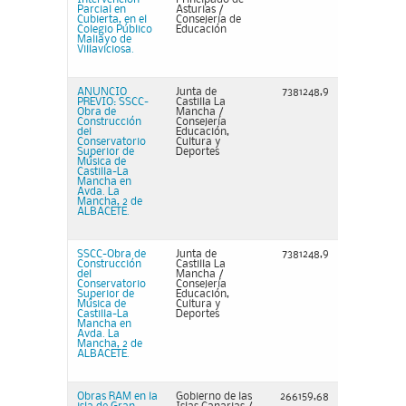
Parcial en
Asturias /
Cubierta, en el
Consejería de
Colegio Público
Educación
Maliayo de
Villaviciosa.
ANUNCIO
Junta de
7381248,9
PREVIO: SSCC-
Castilla La
Obra de
Mancha /
Construcción
Consejería
del
Educación,
Conservatorio
Cultura y
Superior de
Deportes
Música de
Castilla-La
Mancha en
Avda. La
Mancha, 2 de
ALBACETE.
SSCC-Obra de
Junta de
7381248,9
Construcción
Castilla La
del
Mancha /
Conservatorio
Consejería
Superior de
Educación,
Música de
Cultura y
Castilla-La
Deportes
Mancha en
Avda. La
Mancha, 2 de
ALBACETE.
Obras RAM en la
Gobierno de las
266159,68