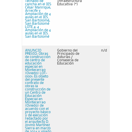
Techado de
Infraestructura
cancha en el IES
Educativa (*)
César Manrique,
Arrecife y
Ampliación de 4
aulas en el IES
San Bartolomé,
San Bartolomé
LOTE 4: 4
Ampliación de 4
aulas en el IES
San Bartolomé
ANUNCIO
Gobierno del
n/d
PREVIO: Obras
Principado de
de construcción
Asturias /
de centro de
Consejería de
educación
Educación
especial en
Montecerrao
(Oviedo) LOT-
0001: Es objeto
del presente
contrato de
obras la
construcción de
un Centro de
Educación
Especial en
Montecerrao
(Oviedo) de
acuerdo con el
proyecto básico
y de ejecución
redactado por
el arquitecto D.
Jovino Martínez
Sierra en marzo
de 2024 y visado