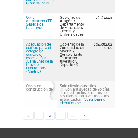
Cesar Manrique
Obra
Gobierno de
1793941,48
ampliación CEE
Aragón /
Segeda de
Departamento
Calatayud
de Educación,
Ciencia y
Universidades
Adecuación de
Gobierno de la
206.052,82
edificio para el
Comunidad de
euros
colegio de
Madrid /
educación
Consejería de
especial Sor
Educación,
Juana Inés de la
Juventud y
Cruz de
Deporte (*)
Fuenlabrada
(Madrid)
Obras de
Solo clientes suscritos
construcción de
Con antiguedad de 40 días,
...
se muestran los primeros 20
resultados. Para ver todos los
actualizados...
Suscribase
o
identifiquese.
<
1
2
3
...
>