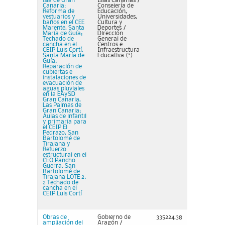
isla de Gran
Islas Canarias /
Canaria:
Consejería de
Reforma de
Educación,
vestuarios y
Universidades,
baños en el CEE
Cultura y
Marente, Santa
Deportes /
María de Guía;
Dirección
Techado de
General de
cancha en el
Centros e
CEIP Luis Cortí,
Infraestructura
Santa María de
Educativa (*)
Guía;
Reparación de
cubiertas e
instalaciones de
evacuación de
aguas pluviales
en la EAySD
Gran Canaria,
Las Palmas de
Gran Canaria;
Aulas de infantil
y primaria para
el CEIP El
Pedrazo, San
Bartolomé de
Tirajana y
Refuerzo
estructural en el
CEO Pancho
Guerra, San
Bartolomé de
Tirajana LOTE 2:
2 Techado de
cancha en el
CEIP Luis Cortí
Obras de
Gobierno de
335224,38
ampliación del
Aragón /