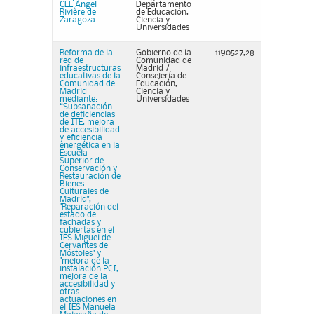
CEE Ángel
Departamento
Rivière de
de Educación,
Zaragoza
Ciencia y
Universidades
Reforma de la
Gobierno de la
1190527,28
red de
Comunidad de
infraestructuras
Madrid /
educativas de la
Consejería de
Comunidad de
Educación,
Madrid
Ciencia y
mediante:
Universidades
“Subsanación
de deficiencias
de ITE, mejora
de accesibilidad
y eficiencia
energética en la
Escuela
Superior de
Conservación y
Restauración de
Bienes
Culturales de
Madrid",
"Reparación del
estado de
fachadas y
cubiertas en el
IES Miguel de
Cervantes de
Móstoles" y
"mejora de la
instalación PCI,
mejora de la
accesibilidad y
otras
actuaciones en
el IES Manuela