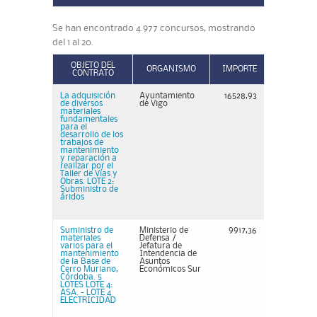
Se han encontrado 4.977 concursos, mostrando
del 1 al 20.
OBJETO DEL
ORGANISMO
IMPORTE
CONTRATO
La adquisición
Ayuntamiento
16528,93
de diversos
de Vigo
materiales
fundamentales
para el
desarrollo de los
trabajos de
mantenimiento
y reparación a
realizar por el
Taller de Vías y
Obras. LOTE 2:
Subministro de
áridos
Suministro de
Ministerio de
9917,36
materiales
Defensa /
varios para el
Jefatura de
mantenimiento
Intendencia de
de la Base de
Asuntos
Cerro Muriano,
Económicos Sur
Córdoba. 5
LOTES LOTE 4:
ASA. - LOTE 4
ELECTRICIDAD