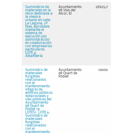
Suministros de
Ayuntamiento
29925,7
materiales en la
de Viso del
obra destinada a
Alcor, El
la mejora
urbana en calle
La Laguna, 2ª
fase, aprobada
mediante el
sistema de
ejecución por
administración
en colaboración
con empresarios
particulares
LOTE 4:
Albañilería
Suministro de
Ayuntamiento
10000
materiales
de Quart de
fungibles
Poblet
relacionados
con el
mantenimiento
integral de
edificios públicos
dotacionales y
vías públicas del
Ayuntamiento
de Quart de
Poblet (8
LOTES). LOTE 6:
Suministro de
materiales
fungibles
relacionados
con el
mantenimiento