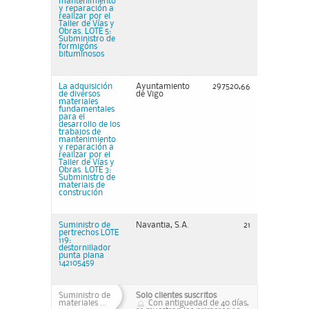
mantenimiento
y reparación a
realizar por el
Taller de Vías y
Obras. LOTE 5:
Subministro de
formigóns
bituminosos
La adquisición
Ayuntamiento
297520,66
de diversos
de Vigo
materiales
fundamentales
para el
desarrollo de los
trabajos de
mantenimiento
y reparación a
realizar por el
Taller de Vías y
Obras. LOTE 3:
Subministro de
materiais de
construción
Suministro de
Navantia, S.A.
21
pertrechos LOTE
119:
destornillador
punta plana
142105459
Suministro de
Solo clientes suscritos
materiales ...
Con antiguedad de 40 días,