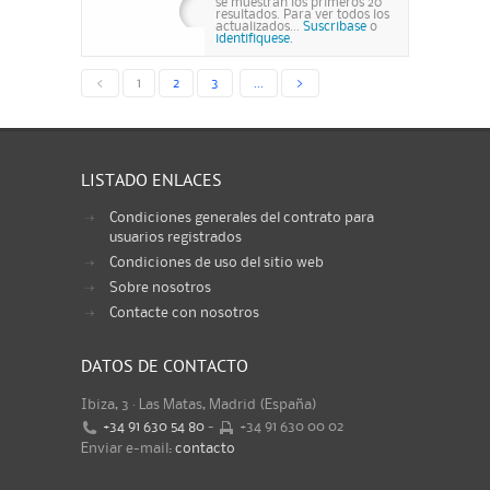
se muestran los primeros 20
resultados. Para ver todos los
actualizados...
Suscribase
o
identifiquese.
<
1
2
3
...
>
LISTADO ENLACES
Condiciones generales del contrato para
usuarios registrados
Condiciones de uso del sitio web
Sobre nosotros
Contacte con nosotros
DATOS DE CONTACTO
Ibiza, 3 · Las Matas, Madrid (España)
+34 91 630 54 80
-
+34 91 630 00 02
Enviar e-mail:
contacto