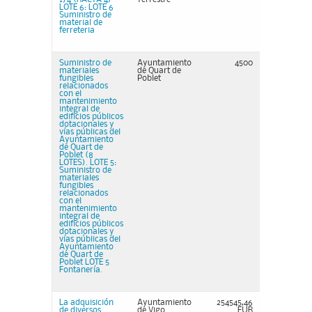
LOTE 6: LOTE 6
Suministro de
material de
ferreteria
Suministro de
Ayuntamiento
4500
materiales
de Quart de
fungibles
Poblet
relacionados
con el
mantenimiento
integral de
edificios públicos
dotacionales y
vías públicas del
Ayuntamiento
de Quart de
Poblet (8
LOTES). LOTE 5:
Suministro de
materiales
fungibles
relacionados
con el
mantenimiento
integral de
edificios públicos
dotacionales y
vías públicas del
Ayuntamiento
de Quart de
Poblet LOTE 5
Fontanería.
La adquisición
Ayuntamiento
254545,46
de diversos
de Vigo
EUR