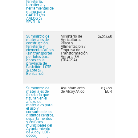
ferretería,
tornillería y
herramientas de
mano para
GABTO 1/21
AALOG 21
SEVILLA
Suministro de
Ministerio de
24031,65
materiales de
Agricultura,
construcción,
Pesca y
ferretería y
Alimentacion /
elementos afines
Empresa de
(sin transporte)
Transformación
por lotes para
Agraria SA
obras en la
(TRAGSA)
provincia de
Castellón. LOTE
3: Lote 3:
Benicardó.
Suministro de
Ayuntamiento
218400
materiales de
de Alcoy/Alcoi
EUR
ferretería que
figuran en el
anexo de
materiales para
el uso y
consumo de los
distintos centros,
departamentos
y edificios
municipales del
Ayuntamiento
de Alcoy. LOT-
0000: