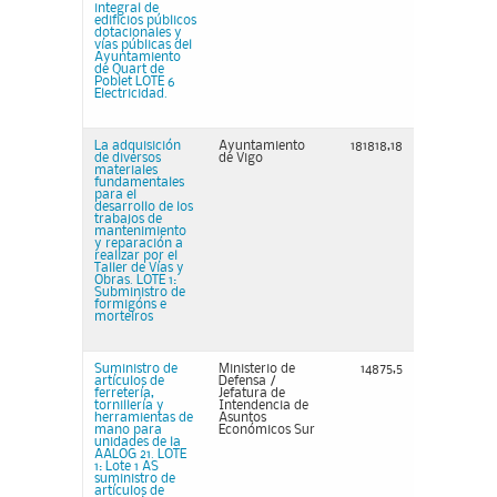
integral de
edificios públicos
dotacionales y
vías públicas del
Ayuntamiento
de Quart de
Poblet LOTE 6
Electricidad.
La adquisición
Ayuntamiento
181818,18
de diversos
de Vigo
materiales
fundamentales
para el
desarrollo de los
trabajos de
mantenimiento
y reparación a
realizar por el
Taller de Vías y
Obras. LOTE 1:
Subministro de
formigóns e
morteiros
Suministro de
Ministerio de
14875,5
artículos de
Defensa /
ferretería,
Jefatura de
tornillería y
Intendencia de
herramientas de
Asuntos
mano para
Económicos Sur
unidades de la
AALOG 21. LOTE
1: Lote 1 AS
suministro de
artículos de