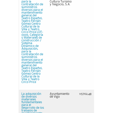
para la
Cultura Turismo
contratación de
y Negocio, S.A.
suministros
diversos para el
mantenimiento
general del
Teatro Español,
Teatro Fernán
Gómez Centro
Cultural de la
Villa y Teatro
Circo Price LOT-
0005: Categoría
5 Materiales de
construcción /
Sistema
Dinámico de
Adquisición,
para la
contratación de
suministros
diversos para el
mantenimiento
general del
Teatro Español,
Teatro Fernán
Gómez Centro
Cultural de la
Villa y Teatro
Circo Price
La adquisición
Ayuntamiento
115702,48
de diversos
de Vigo
materiales
fundamentales
para el
desarrollo de los
trabajos de