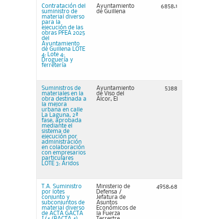
Contratación del
Ayuntamiento
6858,1
suministro de
de Guillena
material diverso
para la
ejecución de las
obras PFEA 2025
del
Ayuntamiento
de Guillena LOTE
4: Lote 4:
Droguería y
ferretería
Suministros de
Ayuntamiento
5388
materiales en la
de Viso del
obra destinada a
Alcor, El
la mejora
urbana en calle
La Laguna, 2ª
fase, aprobada
mediante el
sistema de
ejecución por
administración
en colaboración
con empresarios
particulares
LOTE 3: Áridos
T.A. Suministro
Ministerio de
4958,68
por lotes
Defensa /
conjunto y
Jefatura de
subconjuntos de
Asuntos
material diverso
Económicos de
de ACTA GACTA
la Fuerza
I/4 (RACTA 4)
Terrestre