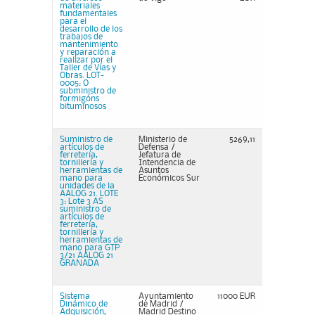
materiales
fundamentales
para el
desarrollo de los
trabajos de
mantenimiento
y reparación a
realizar por el
Taller de Vías y
Obras. LOT-
0005: O
subministro de
formigóns
bituminosos
Suministro de
Ministerio de
5269,11
artículos de
Defensa /
ferretería,
Jefatura de
tornillería y
Intendencia de
herramientas de
Asuntos
mano para
Económicos Sur
unidades de la
AALOG 21. LOTE
3: Lote 3 AS
suministro de
artículos de
ferretería,
tornillería y
herramientas de
mano para GTP
3/21 AALOG 21
GRANADA
Sistema
Ayuntamiento
11000 EUR
Dinámico de
de Madrid /
Adquisición,
Madrid Destino