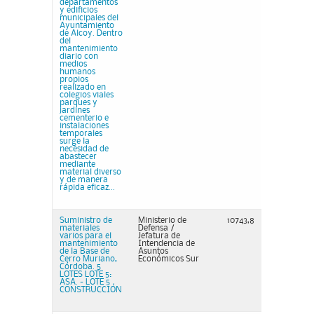
departamentos
y edificios
municipales del
Ayuntamiento
de Alcoy. Dentro
del
mantenimiento
diario con
medios
humanos
propios
realizado en
colegios viales
parques y
jardines
cementerio e
instalaciones
temporales
surge la
necesidad de
abastecer
mediante
material diverso
y de manera
rápida eficaz...
Suministro de
Ministerio de
10743,8
materiales
Defensa /
varios para el
Jefatura de
mantenimiento
Intendencia de
de la Base de
Asuntos
Cerro Muriano,
Económicos Sur
Córdoba. 5
LOTES LOTE 5:
ASA. - LOTE 5
CONSTRUCCIÓN