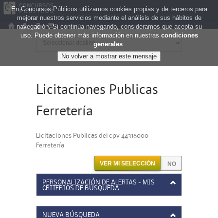
En Concursos Públicos utilizamos cookies propias y de terceros para
mejorar nuestros servicios mediante el análisis de sus hábitos de
navegación. Si continúa navegando, consideramos que acepta su
uso. Puede obtener más información en nuestras
condiciones
generales
.
Licitaciones Publicas
Ferretería
Licitaciones Publicas del cpv 44316000 -
Ferretería
VER MI SELECCIÓN
PERSONALIZACIÓN DE ALERTAS - MIS
CRITERIOS DE BÚSQUEDA
NUEVA BÚSQUEDA