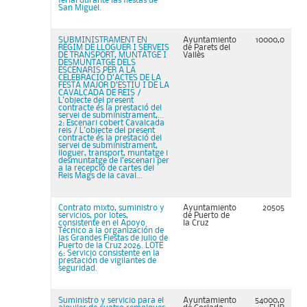
ferial durante las fiestas de
San Miguel.
SUBMINISTRAMENT EN
Ayuntamiento
10000,0
RÈGIM DE LLOGUER I SERVEIS
de Parets del
DE TRANSPORT, MUNTATGE I
Vallès
DESMUNTATGE DELS
ESCENARIS PER A LA
CELEBRACIÓ D’ACTES DE LA
FESTA MAJOR D’ESTIU I DE LA
CAVALCADA DE REIS /
L'objecte del present
contracte és la prestació del
servei de subministrament,...
2: Escenari cobert Cavalcada
reis / L'objecte del present
contracte és la prestació del
servei de subministrament,
lloguer, transport, muntatge i
desmuntatge de l’escenari per
a la recepció de cartes del
Reis Mags de la caval...
Contrato mixto, suministro y
Ayuntamiento
20505
servicios, por lotes,
de Puerto de
consistente en el Apoyo
la Cruz
Técnico a la organización de
las Grandes Fiestas de julio de
Puerto de la Cruz 2026. LOTE
6: Servicio consistente en la
prestación de vigilantes de
seguridad.
Suministro y servicio para el
Ayuntamiento
54000,0