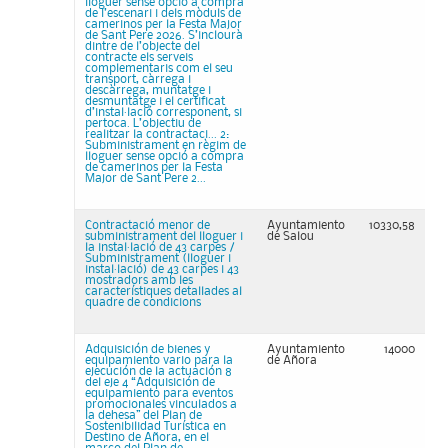
lloguer sense opció a compra
de l’escenari i dels mòduls de
camerinos per la Festa Major
de Sant Pere 2026. S’inclourà
dintre de l’objecte del
contracte els serveis
complementaris com el seu
transport, càrrega i
descàrrega, muntatge i
desmuntatge i el certificat
d’instal·lació corresponent, si
pertoca. L’objectiu de
realitzar la contractaci... 2:
Subministrament en règim de
lloguer sense opció a compra
de camerinos per la Festa
Major de Sant Pere 2...
Contractació menor de
Ayuntamiento
10330,58
subministrament del lloguer i
de Salou
la instal·lació de 43 carpes /
Subministrament (lloguer i
instal·lació) de 43 carpes i 43
mostradors amb les
característiques detallades al
quadre de condicions
Adquisición de bienes y
Ayuntamiento
14000
equipamiento vario para la
de Añora
ejecución de la actuación 8
del eje 4 “Adquisición de
equipamiento para eventos
promocionales vinculados a
la dehesa” del Plan de
Sostenibilidad Turística en
Destino de Añora, en el