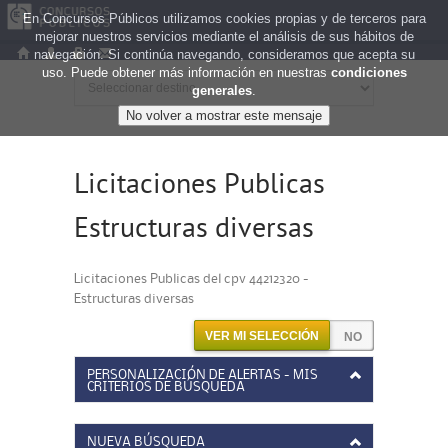
En Concursos Públicos utilizamos cookies propias y de terceros para
mejorar nuestros servicios mediante el análisis de sus hábitos de
navegación. Si continúa navegando, consideramos que acepta su
uso. Puede obtener más información en nuestras
condiciones
generales
.
Licitaciones Publicas
Estructuras diversas
Licitaciones Publicas del cpv 44212320 -
Estructuras diversas
VER MI SELECCIÓN
PERSONALIZACIÓN DE ALERTAS - MIS
CRITERIOS DE BÚSQUEDA
NUEVA BÚSQUEDA