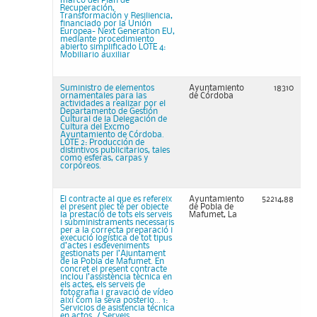
marco del Plan de
Recuperación,
Transformación y Resiliencia,
financiado por la Unión
Europea- Next Generation EU,
mediante procedimiento
abierto simplificado LOTE 4:
Mobiliario auxiliar
Suministro de elementos
Ayuntamiento
18310
ornamentales para las
de Córdoba
actividades a realizar por el
Departamento de Gestión
Cultural de la Delegación de
Cultura del Excmo
Ayuntamiento de Córdoba.
LOTE 2: Producción de
distintivos publicitarios, tales
como esferas, carpas y
corpóreos.
El contracte al que es refereix
Ayuntamiento
52214,88
el present plec té per objecte
de Pobla de
la prestació de tots els serveis
Mafumet, La
i subministraments necessaris
per a la correcta preparació i
execució logística de tot tipus
d’actes i esdeveniments
gestionats per l’Ajuntament
de la Pobla de Mafumet. En
concret el present contracte
inclou l’assistència tècnica en
els actes, els serveis de
fotografia i gravació de vídeo
així com la seva posterio... 1:
Servicios de asistencia técnica
en actos. / Serveis