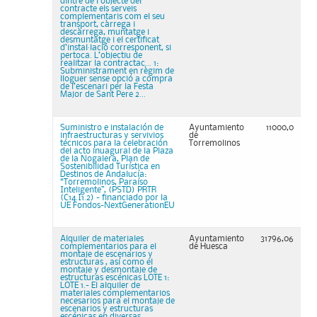
dintre de l’objecte del
contracte els serveis
complementaris com el seu
transport, càrrega i
descàrrega, muntatge i
desmuntatge i el certificat
d’instal·lació corresponent, si
pertoca. L’objectiu de
realitzar la contractac... 1:
Subministrament en règim de
lloguer sense opció a compra
de l’escenari per la Festa
Major de Sant Pere 2...
Suministro e instalación de
Ayuntamiento
11000,0
infraestructuras y servivios
de
técnicos para la celebración
Torremolinos
del acto inuagural de la Plaza
de la Nogalera, Plan de
Sostenibilidad Turística en
Destinos de Andalucía:
“Torremolinos, Paraíso
Inteligente”, (PSTD) PRTR
(C14.I1.2) - financiado por la
UE Fondos-NextGenerationEU
Alquiler de materiales
Ayuntamiento
31796,06
complementarios para el
de Huesca
montaje de escenarios y
estructuras , así como el
montaje y desmontaje de
estructuras escénicas LOTE 1:
LOTE 1.- El alquiler de
materiales complementarios
necesarios para el montaje de
escenarios y estructuras
escénicas en diversas