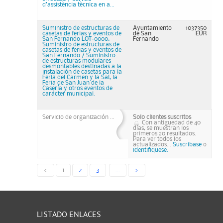
d’assistència tècnica en a...
Suministro de estructuras de
Ayuntamiento
1037350
casetas de ferias y eventos de
de San
EUR
San Fernando LOT-0000:
Fernando
Suministro de estructuras de
casetas de ferias y eventos de
San Fernando / Suministro
de estructuras modulares
desmontables destinadas a la
instalación de casetas para la
Feria del Carmen y la Sal, la
Feria de San Juan de la
Casería y otros eventos de
carácter municipal.
Servicio de organización ...
Solo clientes suscritos
Con antiguedad de 40
días, se muestran los
primeros 20 resultados.
Para ver todos los
actualizados...
Suscribase
o
identifiquese.
<
1
2
3
...
>
LISTADO ENLACES