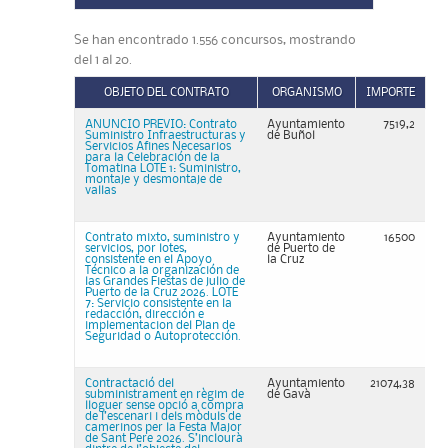
Se han encontrado 1.556 concursos, mostrando
del 1 al 20.
OBJETO DEL CONTRATO
ORGANISMO
IMPORTE
ANUNCIO PREVIO: Contrato
Ayuntamiento
7519,2
Suministro Infraestructuras y
de Buñol
Servicios Afines Necesarios
para la Celebración de la
Tomatina LOTE 1: Suministro,
montaje y desmontaje de
vallas
Contrato mixto, suministro y
Ayuntamiento
16500
servicios, por lotes,
de Puerto de
consistente en el Apoyo
la Cruz
Técnico a la organización de
las Grandes Fiestas de julio de
Puerto de la Cruz 2026. LOTE
7: Servicio consistente en la
redacción, dirección e
implementacion del Plan de
Seguridad o Autoprotección.
Contractació del
Ayuntamiento
21074,38
subministrament en règim de
de Gavà
lloguer sense opció a compra
de l’escenari i dels mòduls de
camerinos per la Festa Major
de Sant Pere 2026. S’inclourà