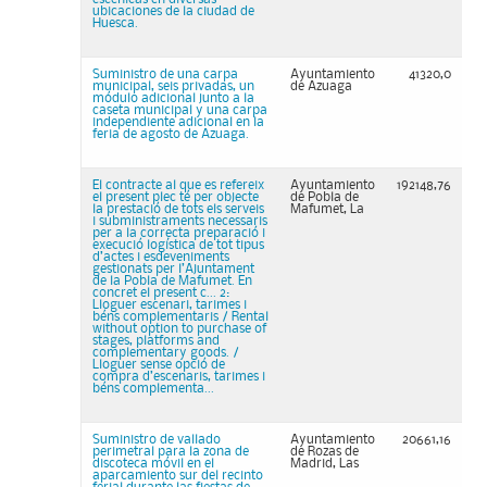
ubicaciones de la ciudad de
Huesca.
Suministro de una carpa
Ayuntamiento
41320,0
municipal, seis privadas, un
de Azuaga
módulo adicional junto a la
caseta municipal y una carpa
independiente adicional en la
feria de agosto de Azuaga.
El contracte al que es refereix
Ayuntamiento
192148,76
el present plec té per objecte
de Pobla de
la prestació de tots els serveis
Mafumet, La
i subministraments necessaris
per a la correcta preparació i
execució logística de tot tipus
d’actes i esdeveniments
gestionats per l’Ajuntament
de la Pobla de Mafumet. En
concret el present c... 2:
Lloguer escenari, tarimes i
béns complementaris / Rental
without option to purchase of
stages, platforms and
complementary goods. /
Lloguer sense opció de
compra d’escenaris, tarimes i
béns complementa...
Suministro de vallado
Ayuntamiento
20661,16
perimetral para la zona de
de Rozas de
discoteca móvil en el
Madrid, Las
aparcamiento sur del recinto