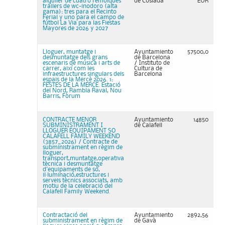
alquiler de cuatro remolques
de Coslada
EUR
tráilers de wc-inodoro (alta
gama): tres para el Recinto
Ferial y uno para el campo de
fútbol La Via para las Fiestas
Mayores de 2026 y 2027
Lloguer, muntatge i
Ayuntamiento
57500,0
desmuntatge dels grans
de Barcelona
escenaris de música i arts de
/ Instituto de
carrer, així com les
Cultura de
infraestructures singulars dels
Barcelona
espais de la Mercè 2026. 1:
FESTES DE LA MERCÈ. Estació
del Nord, Rambla Raval, Nou
Barris, Fòrum
CONTRACTE MENOR
Ayuntamiento
14850
SUBMINISTRAMENT I
de Calafell
LLOGUER EQUIPAMENT SO
CALAFELL FAMILY WEEKEND
(3857_2026) / Contracte de
subministrament en règim de
lloguer,
transport,muntatge,operativa
tècnica i desmuntatge
d'equipaments de so,
il·luminació,estructures i
serveis tècnics associats, amb
motiu de la celebració del
Calafell Family Weekend.
Contractació del
Ayuntamiento
2892,56
subministrament en règim de
de Gavà