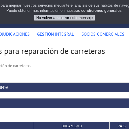
 para mejorar nuestros servicios mediante el análisis de sus hábitos de nav
Puede obtener más información en nuestras
condiciones generales
.
DJUDICACIONES
GESTIÓN INTEGRAL
SOCIOS COMERCIALES
s para reparación de carreteras
ción de carreteras
UEDA
ORGANISMO
PAÍS