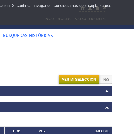
egación. Si continúa navegando, consideramos que acepta su uso.
INICIO
REGISTRO
ACCESO
CONTACTAR
BÚSQUEDAS HISTÓRICAS
VER MI SELECCIÓN
PUB.
VEN.
IMPORTE