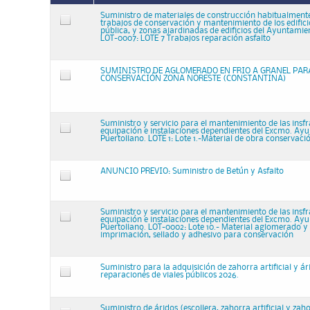
Suministro de materiales de construcción habitualmente 
trabajos de conservación y mantenimiento de los edificio
pública, y zonas ajardinadas de edificios del Ayuntamie
LOT-0007: LOTE 7 Trabajos reparación asfalto
SUMINISTRO DE AGLOMERADO EN FRIO A GRANEL PARA
CONSERVACIÓN ZONA NORESTE (CONSTANTINA)
Suministro y servicio para el mantenimiento de las insfr
equipación e instalaciones dependientes del Excmo. Ay
Puertollano. LOTE 1: Lote 1.-Material de obra conservació
ANUNCIO PREVIO: Suministro de Betún y Asfalto
Suministro y servicio para el mantenimiento de las insfr
equipación e instalaciones dependientes del Excmo. Ay
Puertollano. LOT-0002: Lote 10.- Material aglomerado y 
imprimación, sellado y adhesivo para conservación
Suministro para la adquisición de zahorra artificial y á
reparaciones de viales públicos 2026.
Suministro de áridos (escollera, zahorra artificial y zah