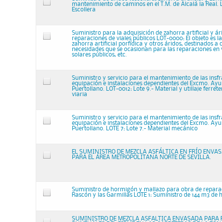
mantenimiento de caminos en el T.M. de Alcalá la Real. L
Escollera
Suministro para la adquisición de zahorra artificial y á
reparaciones de viales públicos LOT-0000: El objeto es l
zahorra artificial porfídica y otros áridos, destinados a c
necesidades que se ocasionan para las reparaciones en v
solares públicos, etc.
Suministro y servicio para el mantenimiento de las insfr
equipación e instalaciones dependientes del Excmo. Ay
Puertollano. LOT-0012: Lote 9.- Material y utillaje ferret
viaria
Suministro y servicio para el mantenimiento de las insfr
equipación e instalaciones dependientes del Excmo. Ay
Puertollano. LOTE 7: Lote 7.- Material mecánico
EL SUMINISTRO DE MEZCLA ASFÁLTICA EN FRÍO ENVA
PARA EL ÁREA METROPOLITANA NORTE DE SEVILLA.
Suministro de hormigón y mallazo para obra de repara
Rascón y las Garmillas LOTE 1: Suministro de 144 m3 d
SUMINISTRO DE MEZCLA ASFALTICA ENVASADA PARA