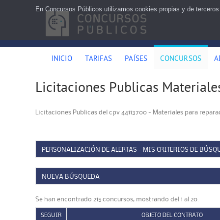
En Concursos Públicos utilizamos cookies propias y de terceros
INICIO
TARIFAS
PAÍSES
CONCURSOS
A
Licitaciones Publicas Materiale
Licitaciones Publicas del cpv 44113700 - Materiales para repara
PERSONALIZACIÓN DE ALERTAS - MIS CRITERIOS DE BÚSQ
NUEVA BÚSQUEDA
Se han encontrado 215 concursos, mostrando del 1 al 20.
SEGUIR
OBJETO DEL CONTRATO