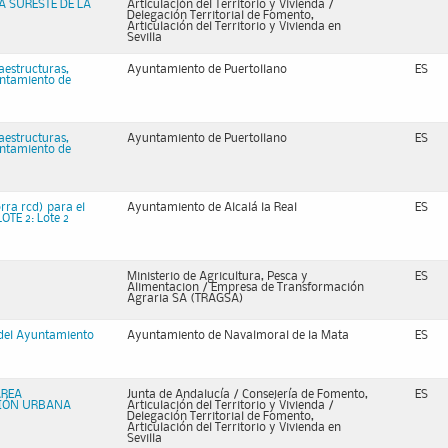
A SURESTE DE LA
Articulación del Territorio y Vivienda /
Delegación Territorial de Fomento,
Articulación del Territorio y Vivienda en
Sevilla
aestructuras,
Ayuntamiento de Puertollano
ES
untamiento de
aestructuras,
Ayuntamiento de Puertollano
ES
untamiento de
orra rcd) para el
Ayuntamiento de Alcalá la Real
ES
OTE 2: Lote 2
Ministerio de Agricultura, Pesca y
ES
Alimentacion / Empresa de Transformación
Agraria SA (TRAGSA)
 del Ayuntamiento
Ayuntamiento de Navalmoral de la Mata
ES
ÁREA
Junta de Andalucía / Consejería de Fomento,
ES
CIÓN URBANA
Articulación del Territorio y Vivienda /
Delegación Territorial de Fomento,
Articulación del Territorio y Vivienda en
Sevilla