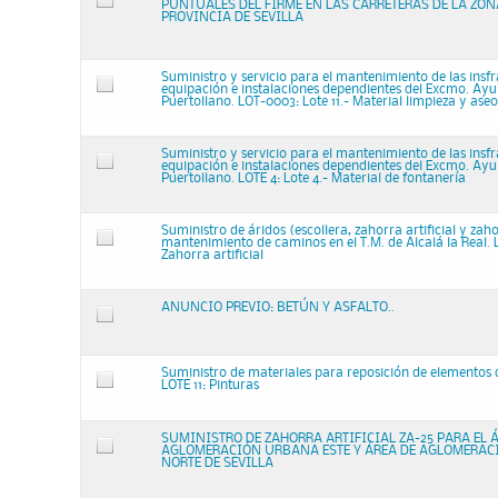
PUNTUALES DEL FIRME EN LAS CARRETERAS DE LA ZON
PROVINCIA DE SEVILLA
Suministro y servicio para el mantenimiento de las insfr
equipación e instalaciones dependientes del Excmo. Ay
Puertollano. LOT-0003: Lote 11.- Material limpieza y aseo
Suministro y servicio para el mantenimiento de las insfr
equipación e instalaciones dependientes del Excmo. Ay
Puertollano. LOTE 4: Lote 4.- Material de fontanería
Suministro de áridos (escollera, zahorra artificial y zah
mantenimiento de caminos en el T.M. de Alcalá la Real. L
Zahorra artificial
ANUNCIO PREVIO: BETÚN Y ASFALTO..
Suministro de materiales para reposición de elementos
LOTE 11: Pinturas
SUMINISTRO DE ZAHORRA ARTIFICIAL ZA-25 PARA EL 
AGLOMERACIÓN URBANA ESTE Y ÁREA DE AGLOMERA
NORTE DE SEVILLA