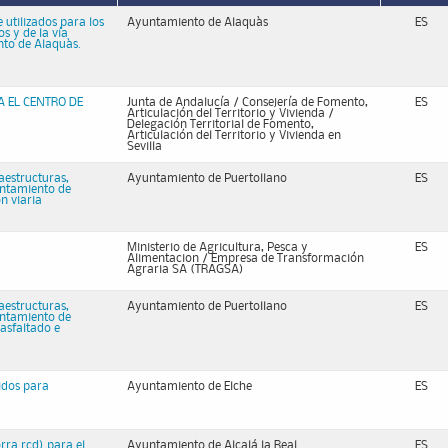
utilizados para los
Ayuntamiento de Alaquàs
ES
s y de la vía
nto de Alaquàs.
 EL CENTRO DE
Junta de Andalucía / Consejería de Fomento,
ES
Articulación del Territorio y Vivienda /
Delegación Territorial de Fomento,
Articulación del Territorio y Vivienda en
Sevilla
aestructuras,
Ayuntamiento de Puertollano
ES
untamiento de
n viaria
Ministerio de Agricultura, Pesca y
ES
Alimentacion / Empresa de Transformación
Agraria SA (TRAGSA)
aestructuras,
Ayuntamiento de Puertollano
ES
untamiento de
asfaltado e
ridos para
Ayuntamiento de Elche
ES
orra rcd) para el
Ayuntamiento de Alcalá la Real
ES