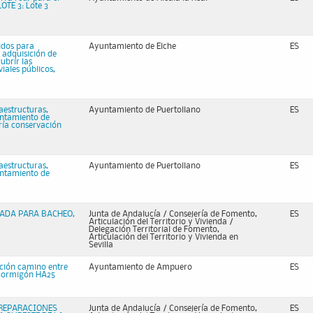
OTE 3: Lote 3
ridos para
Ayuntamiento de Elche
ES
a adquisición de
ubrir las
iales públicos,
aestructuras,
Ayuntamiento de Puertollano
ES
untamiento de
ería conservación
aestructuras,
Ayuntamiento de Puertollano
ES
untamiento de
SADA PARA BACHEO,
Junta de Andalucía / Consejería de Fomento,
ES
Articulación del Territorio y Vivienda /
Delegación Territorial de Fomento,
Articulación del Territorio y Vivienda en
Sevilla
ción camino entre
Ayuntamiento de Ampuero
ES
e hormigón HA25
 REPARACIONES
Junta de Andalucía / Consejería de Fomento,
ES