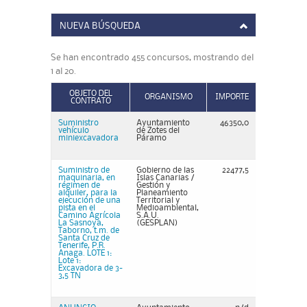
NUEVA BÚSQUEDA
Se han encontrado 455 concursos, mostrando del
1 al 20.
OBJETO DEL
ORGANISMO
IMPORTE
CONTRATO
Suministro
Ayuntamiento
46350,0
vehículo
de Zotes del
miniexcavadora
Páramo
Suministro de
Gobierno de las
22477,5
maquinaria, en
Islas Canarias /
régimen de
Gestión y
alquiler, para la
Planeamiento
ejecución de una
Territorial y
pista en el
Medioambiental,
Camino Agrícola
S.A.U.
La Sasnoya,
(GESPLAN)
Taborno, t.m. de
Santa Cruz de
Tenerife, P.R.
Anaga. LOTE 1:
Lote 1:
Excavadora de 3-
3,5 TN