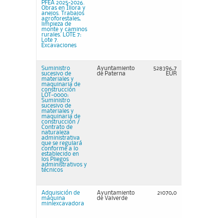
PFEA 2025-2026.
Obras en Íllora y
anejos. Trabajos
agroforestales,
limpieza de
monte y caminos
rurales. LOTE 7:
Lote 7.
Excavaciones
Suministro
Ayuntamiento
528396,7
sucesivo de
de Paterna
EUR
materiales y
maquinaria de
construcción
LOT-0000:
Suministro
sucesivo de
materiales y
maquinaria de
construcción /
Contrato de
naturaleza
administrativa
que se regulará
conforme a lo
establecido en
los Pliegos
administrativos y
técnicos
Adquisición de
Ayuntamiento
21070,0
máquina
de Valverde
miniexcavadora