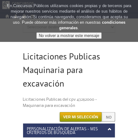
En Concursos Públicos utilizamos cookies propias y de terceros para
mejorar nuestros servicios mediante el análisis de sus hábitos de
navegación. Si continúa navegando, consideramos que acepta su
uso. Puede obtener más información en nuestras
condiciones
generales
.
Licitaciones Publicas
Maquinaria para
excavación
Licitaciones Publicas del cpv 43262000 -
Maquinaria para excavación
VER MI SELECCIÓN
PERSONALIZACIÓN DE ALERTAS - MIS
CRITERIOS DE BÚSQUEDA