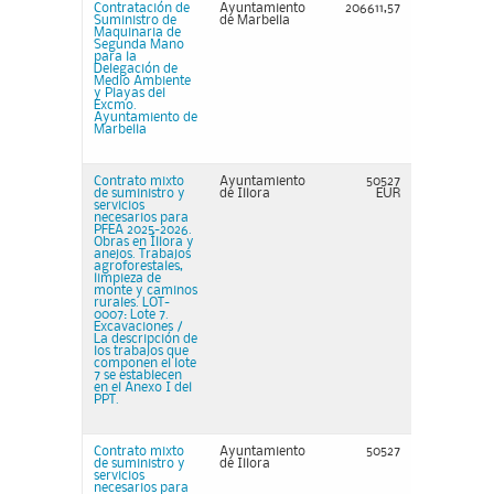
Contratación de
Ayuntamiento
206611,57
Suministro de
de Marbella
Maquinaria de
Segunda Mano
para la
Delegación de
Medio Ambiente
y Playas del
Excmo.
Ayuntamiento de
Marbella
Contrato mixto
Ayuntamiento
50527
de suministro y
de Illora
EUR
servicios
necesarios para
PFEA 2025-2026.
Obras en Íllora y
anejos. Trabajos
agroforestales,
limpieza de
monte y caminos
rurales. LOT-
0007: Lote 7.
Excavaciones /
La descripción de
los trabajos que
componen el lote
7 se establecen
en el Anexo I del
PPT.
Contrato mixto
Ayuntamiento
50527
de suministro y
de Illora
servicios
necesarios para