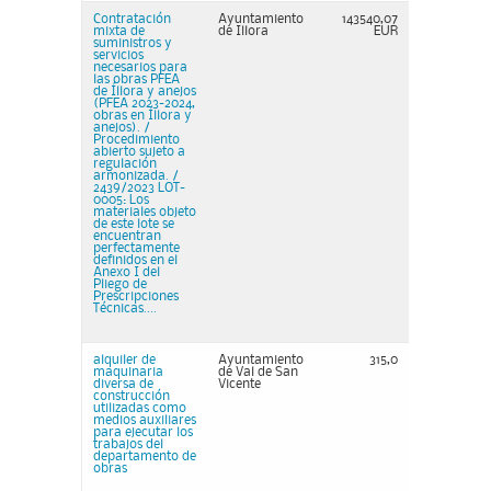
Contratación
Ayuntamiento
143540,07
mixta de
de Illora
EUR
suministros y
servicios
necesarios para
las obras PFEA
de Íllora y anejos
(PFEA 2023-2024,
obras en Íllora y
anejos). /
Procedimiento
abierto sujeto a
regulación
armonizada. /
2439/2023 LOT-
0005: Los
materiales objeto
de este lote se
encuentran
perfectamente
definidos en el
Anexo I del
Pliego de
Prescripciones
Técnicas....
alquiler de
Ayuntamiento
315,0
maquinaria
de Val de San
diversa de
Vicente
construcción
utilizadas como
medios auxiliares
para ejecutar los
trabajos del
departamento de
obras