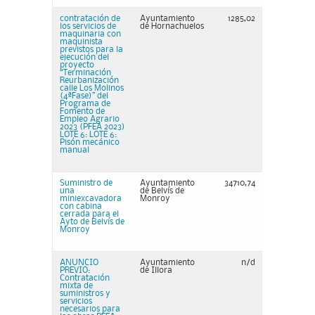
contratación de
Ayuntamiento
1285,02
los servicios de
de Hornachuelos
maquinaria con
maquinista
previstos para la
ejecución del
proyecto
“Terminación
Reurbanización
calle Los Molinos
(4ªFase)” del
Programa de
Fomento de
Empleo Agrario
2023 (PFEA 2023)
LOTE 6: LOTE 6:
Pisón mecánico
manual
Suministro de
Ayuntamiento
34710,74
una
de Belvís de
miniexcavadora
Monroy
con cabina
cerrada para el
Ayto de Belvís de
Monroy
ANUNCIO
Ayuntamiento
n/d
PREVIO:
de Illora
Contratación
mixta de
suministros y
servicios
necesarios para