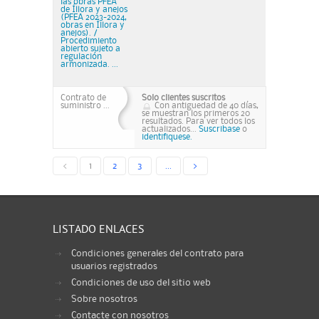
las obras PFEA
de Íllora y anejos
(PFEA 2023-2024,
obras en Íllora y
anejos). /
Procedimiento
abierto sujeto a
regulación
armonizada. ...
Contrato de
Solo clientes suscritos
suministro ...
Con antiguedad de 40 días,
se muestran los primeros 20
resultados. Para ver todos los
actualizados...
Suscribase
o
identifiquese.
<
1
2
3
...
>
LISTADO ENLACES
Condiciones generales del contrato para
usuarios registrados
Condiciones de uso del sitio web
Sobre nosotros
Contacte con nosotros