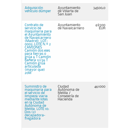
Adquisición
Ayuntamiento
34500,0
vehículo dúmper
de Villarta de
San Juan
Contrato de
Ayuntamiento
69300
servicio de
de Navalcarnero
EUR
maquinaria para
el Ayuntamiento
de Navalcarnero
(Madrid). LOT-
0002: LOTE N.º 2
CAMIONES
Camión dos ejes
para tierras o
grúa 6 T Camión
bañera 12/26 T
Camión grúa
articulada
(mayor que)
20M
Suministro de
Ciudad
461000
maquinaria para
Autónoma de
el servicio de
Melilla /
limpieza viaria
Consejería de
mediante lotes
Hacienda
en la Ciudad
Autónoma de
Melilla. LOTE 10:
Dos (2)
decapadora-
fregadora