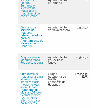
ANUNCIO
Ayuntamiento
n/d
PREVIO:
de Paterna
Suministro
sucesivo de
materiales y
maquinaria de
construcción
Contrato de
Ayuntamiento
44600,0
servicio de
de Navalcarnero
máquina
retroexcavadora
para el
Ayuntamiento de
Navalcarnero
(Madrid).
Adquisición de
Ayuntamiento
123900,0
Maquina Mixta
de Sevilla la
Retroexcavadora
Nueva
Suministro de
Ciudad
255357,75
maquinaria para
Autónoma de
EUR
el servicio de
Melilla /
limpieza viaria
Consejería de
mediante lotes
Hacienda
en la Ciudad
Autónoma de
Melilla. LOT-0011:
Setenta y cinco
(75) carritos
eléctricos para
barrenderos.